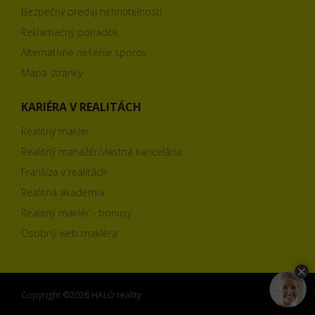
Bezpečný predaj nehnuteľnosti
Reklamačný poriadok
Alternatívne riešenie sporov
Mapa stránky
KARIÉRA V REALITÁCH
Realitný maklér
Realitný manažér/vlastná kancelária
Franšíza v realitách
Realitná akadémia
Realitný maklér - bonusy
Osobný web makléra
Copyright ©2026 HALO reality