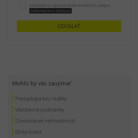
súhlasím so spracovaním osobných údajov
(informácie o súhlase)
ODOSLAŤ
Mohlo by vás zaujímať
Predaj/kúpa bez realitky
Všeobecné podmienky
Dovolenkové nehnuteľnosti
Etický kódex