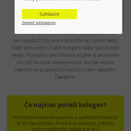
Hodnotenie makléra
Súhlasím
Zmeniť nastavenia
Naše služby sa snažíme neustále zdokonalovať.
Preto nám veľmi záleží na vašej spätnej väzbe. Ak
vás napadá, čo by sme mali podľa vás zmeniť alebo
máte skúsenosti s našim kolegom, dajte nám prosím
vedieť. Povedzte nám čokoľvek, kľudne aj anonymne
cez náš formulár uvedený nižšie. Iba tak môžme
napredovať a spolupracovať iba s tými najlepšími.
Ďakujeme.
Čo najviac poteší kolegov?
Pocit dobre odvedenej práce a spokojnosť klientov
je to najcennejšie. Ak ste boli spokojný, potešte
svojho realitného makléra aj vy :-)