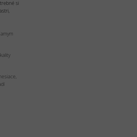
trebné si
stri,
priamym
kality
mesiace,
adí