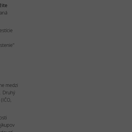
žite
daná
estície
stenie"
vne medzi
a. Druhý
 (IČO,
osti
výkupov