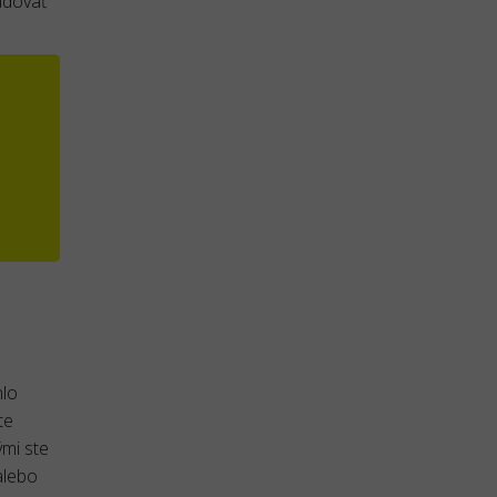
udovať
hlo
te
ými ste
lebo