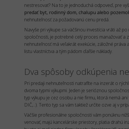
nestresovať? Na to je jednoduchá odpoveď, pre vyšší
predať byt, rodinný dom, chalupu alebo pozemo
nehnuteľnosť za požadovanú cenu predá.
Navyše pri výkupe sa väčšinou investícia vráti až p
spoločnosti, je potrebné celý proces manažovať a z
nehnuteľnosť má veľakrát exekúcie, záložné práva a
listu vlastníctva a tým pádom ďaľšie náklady.
Dva spôsoby odkúpenia ne
Pri predaji nehnuteľnosti natrafíte na inzerát o rýc
dvoma typmi výkupmi. Jeden je serióznou spoločnosťo
typ výkupu je cez osobu a nie firmu, ktorá nemá ani
DIČ,...). Tento typ sa vám taktiež určite ozve aj v p
Väčšie profesionálne spoločnosti vám ponúknu nižšiu
venovať, majú kancelárske priestory, platia drahú i