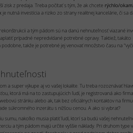
 zisk z predaja. Treba počítať s tým, že ak chcete
rýchlo/okam
k
je nutná investícia a riziko zo strany realitnej kancelárie, či sa 
o rekonštrukcii a tým pádom sú na danú nehnuteľnosť viazané inv
aplatiť prípadné nepredvídané potrebné opravy. Taktiež, takáto
 podobne, takže je potrebné jej venovať množstvo času na "vyči
hnuteľnosti
hlom a super výkupe aj vo vašej lokalite. Tu treba rozoznávať hla
u, ktorá má na to zastupujúcich ľudí, je registrovaná ako firm
 webovú stránku alebo ak, tak bez oficiálnych kontaktov na firmu
rípade súkromného inzerátu s nižšou cenou. A ako si vybrať?
 sumu, nakoľko musia platiť ľudí, ktorí sa budú vašej nehnuteľn
nzerciu a tým pádom majú určite vyššie náklady. Pri druhom type 