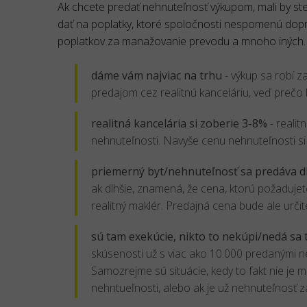
Ak chcete predať nehnuteľnosť výkupom, mali by ste s
dať na poplatky, ktoré spoločnosti nespomenú dopre
poplatkov za manažovanie prevodu a mnoho iných.
dáme vám najviac na trhu
- výkup sa robí z
predajom cez realitnú kanceláriu, veď prečo 
realitná kancelária si zoberie 3-8%
- realit
nehnuteľnosti. Navyše cenu nehnuteľnosti si
priemerný byt/nehnuteľnosť sa predáva d
ak dlhšie, znamená, že cena, ktorú požadujet
realitný maklér. Predajná cena bude ale určit
sú tam exekúcie, nikto to nekúpi/nedá sa 
skúsenosti už s viac ako 10.000 predanými n
Samozrejme sú situácie, kedy to fakt nie je 
nehntueľnosti, alebo ak je už nehnuteľnosť z