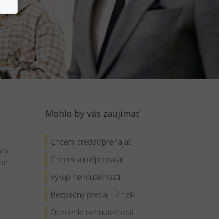
Mohlo by vás zaujímať
Chcem predať/prenajať
v s
Chcem kúpiť/prenajať
ne.
Výkup nehnuteľnosti
Bezpečný predaj - 7 rizík
Ocenenie nehnuteľnosti