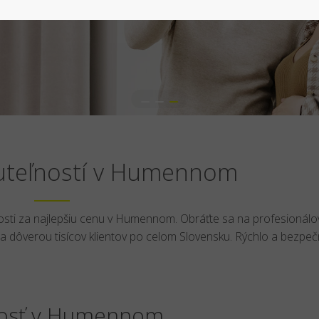
uteľností v Humennom
sti za najlepšiu cenu v Humennom. Obráťte sa na profesionálo
dôverou tisícov klientov po celom Slovensku. Rýchlo a bezpeč
nosť v Humennom