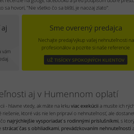
zrieť recenzie na googli, facebooku a pred podpisom dobre prešt
 sa hovorí, "Nie všetko čo sa bliští, je naozaj zlato".
 aj
Sme overený predajca
Nechajte predaj/výkup vašej nehnuteľnosti na
profesionálov a pozrite si naše referencie.
sa vám
edaj.
UŽ TISÍCKY SPOKOJNÝCH KLIENTOV
eľnosti aj v Humennom oplatí
ácii - hlavne vtedy, ak máte na krku
viac exekúcii
a musíte ich rýc
 riešenie, ktoré vás nie len pripraví o nehnuteľnosť, ale dostane
a čo
najrýchlejšie vysporiadať s rodinnými príslušníkmi
, s ktor
ce
strácať čas s obhliadkami
,
prevádzkovaním nehnuteľnosti
a