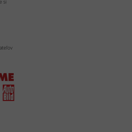
e si
ateľov