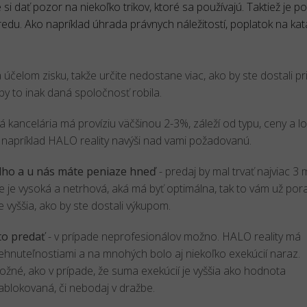
i dať pozor na niekoľko trikov, ktoré sa používajú. Taktiež je po
du. Ako napríklad úhrada právnych náležitostí, poplatok na kata
a účelom zisku, takže určite nedostane viac, ako by ste dostali 
by to inak daná spoločnosť robila.
ná kancelária má províziu väčšinou 2-3%, záleží od typu, ceny a lo
 napríklad HALO reality navýši nad vami požadovanú.
lho a u nás máte peniaze hneď
- predaj by mal trvať najviac 3 
e je vysoká a netrhová, aká má byť optimálna, tak to vám už por
e vyššia, ako by ste dostali výkupom.
to predať
- v prípade neprofesionálov možno. HALO reality má
ehnuteľnostiami a na mnohých bolo aj niekoľko exekúcií naraz.
možné, ako v prípade, že suma exekúcií je vyššia ako hodnota
ablokovaná, či nebodaj v dražbe.