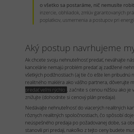
o všetko sa postaráme, nič nemusíte robi
inzercie, obhliadok, zmlúv garantovaných prá
poplatkov, usmernenia a postupov pri energi
Aký postup navrhujeme m
Ak chcete svoju nehnuteľnosť predať, neváhajte nás
kancelárie nemajú problém predať aj zadlžené nehnu
všetkých podlžnostiach (aj tie čo ešte len pribudnú 
realitného makléra ako vášho partnera, dôverujte mu
predať veľmi rýchlo
, začnite s cenou nižšou ako je
znižujte (dohodnite si cenový plán predaja).
Nedávajte nehnuteľnosť do viacerých realitných kance
rôznych realitných spoločnostiach, čo spôsobí doje
neúspešného predaja po požadovanej dobe, sa obráť
stanovili pri predaji, nakoľko z tejto ceny budete mus