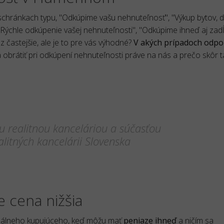
v schránkach typu, "Odkúpime vašu nehnuteľnosť", "Výkup bytov, 
"Rýchle odkúpenie vašej nehnuteľnosti", "Odkúpime ihneď aj zad
 častejšie, ale je to pre vás výhodné?
V akých prípadoch odp
a obrátiť pri odkúpení nehnuteľnosti práve na nás a prečo skôr t
 realitnou kanceláriou a súčasťou
litných kancelárii Slovenska
e cena nižšia
 reálneho kupujúceho, keď môžu mať
peniaze ihneď
a ničím sa