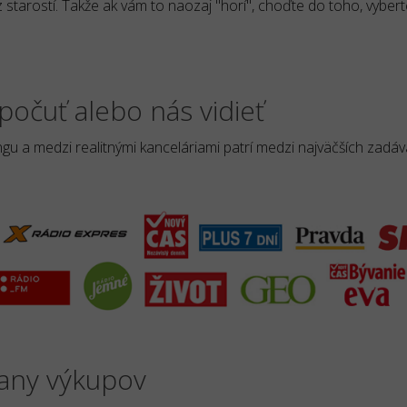
 starostí. Takže ak vám to naozaj "horí", choďte do toho, vybert
počuť alebo nás vidieť
u a medzi realitnými kanceláriami patrí medzi najväčších zadáv
rany výkupov