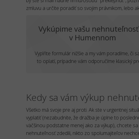
by ste si mali riadne firmu/osobu "preklepnúť", po
zmluvu a určite poradiť so svojim právnikom, lebo ako
Vykúpime vašu nehnuteľnosť
v Humennom
Vyplňte formulár nižšie a my vám poradíme, či 
to oplatí, prípadne vám odporučíme klasický pr
Kedy sa vám výkup nehnut
Všetko má svoje pre aj proti. Ak ste v urgentnej situ
vyplatiť (nezabudnite, že dražba je úplne to posledné
väčšinou podstatne menej ako za výkup), chcete s
nehnuteľnosť zdedili, nikto zo spolumajiteľov nech