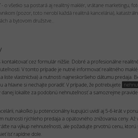
ť
- o všetko sa postará aj realitný maklér, vrátane marketingu, fot
vnikom (pozor, toto nerobí každá realitná kancelária), katastrál
ách a bytovom družstve...
y
 kontaktovať cez formulár nižšie. Dobré a profesionálne realitn
teľnosti. V tomto prípade je nutné informovať realitného maklé
na liste vlastníctva) a nutnosti najneskoršieho dátumu predaja. B
 a hlavne si nechajte poradiť. V prípade, že potrebujete
nehnu
 v danej lokalite za podobnú nehnuteľnosť a samozrejme pravide
lárii, nakoľko ju potencionálny kupujúci uvidí aj 5-6-krát v ponu
m nutnosti rýchleho predaja a opätovného znižovania ceny. Až 
te na výkup nehnuteľnosti, ale požadujte prvotnú cenu, ktorú s
ieť ísť rapídne dole.