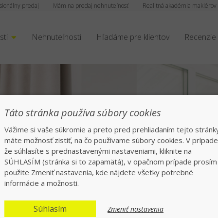
sionálny predaj
Mám na predaj nehnuteľnosť
Realitná akadémia maklérov
sti
Nehnuteľnosti
Hľadáme pre klientov
Recenzie
Táto stránka používa súbory cookies
Vážime si vaše súkromie a preto pred prehliadaním tejto stránk
máte možnosť zistiť, na čo používame súbory cookies. V prípade
že súhlasíte s prednastavenými nastaveniami, kliknite na
rofesionáli tisíckam
SÚHLASÍM (stránka si to zapamätá), v opačnom prípade prosím
použite Zmeniť nastavenia, kde nájdete všetky potrebné
informácie a možnosti.
echajte všetko na nás, rýchlo a bezpeč
Súhlasím
Zmeniť nastavenia