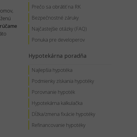
Prečo sa obrátiť na RK
domov,
Bezpečnostné záruky
ĺženú
orúčame
Najčastejšie otázky (FAQ)
áto
Ponuka pre developerov
Hypotekárna poradňa
Najlepšia hypotéka
Podmienky získania hypotéky
Porovnanie hypoték
Hypotekárna kalkulačka
Dĺžka/zmena fixácie hypotéky
Refinancovanie hypotéky