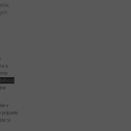
enia,
nych
é
ra o
erte
teľnosť
lne
ke v
v prípade
te si