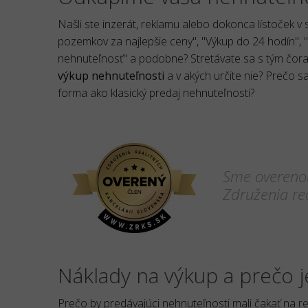
Našli ste inzerát, reklamu alebo dokonca lístoček 
pozemkov za najlepšie ceny", "Výkup do 24 hodín", 
nehnuteľnosť" a podobne? Stretávate sa s tým čoraz
výkup nehnuteľnosti
a v akých určite nie? Prečo s
forma ako klasický predaj nehnuteľnosti?
Sme overenou
Združenia rea
Náklady na výkup a prečo j
Prečo by predávajúci nehnuteľnosti mali čakať na