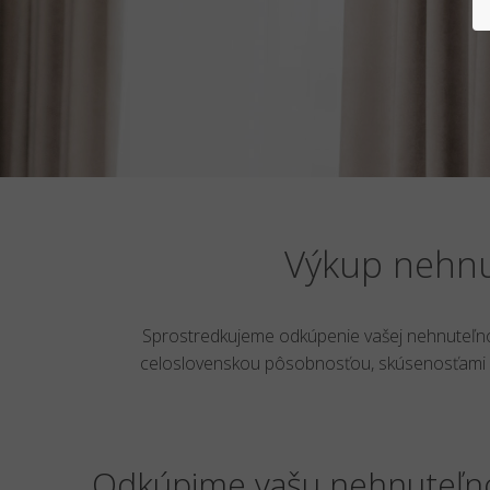
Výkup nehn
Sprostredkujeme odkúpenie vašej nehnuteľno
celoslovenskou pôsobnosťou, skúsenosťami a 
Odkúpime vašu nehnuteľ