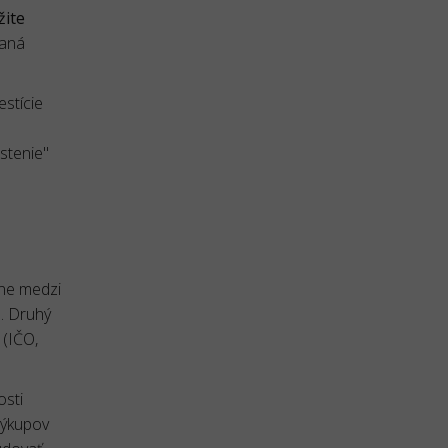
žite
daná
estície
stenie"
vne medzi
a. Druhý
 (IČO,
osti
výkupov