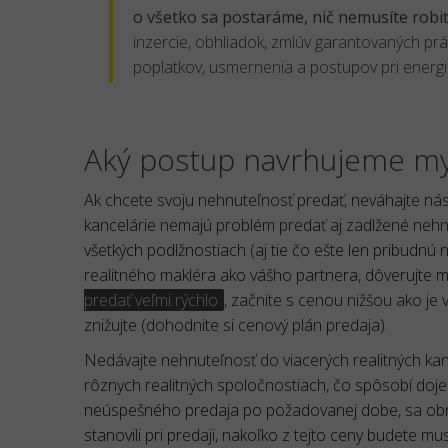
o všetko sa postaráme, nič nemusíte robi
inzercie, obhliadok, zmlúv garantovaných prá
poplatkov, usmernenia a postupov pri energi
Aký postup navrhujeme m
Ak chcete svoju nehnuteľnosť predať, neváhajte nás
kancelárie nemajú problém predať aj zadlžené nehnu
všetkých podlžnostiach (aj tie čo ešte len pribudnú 
realitného makléra ako vášho partnera, dôverujte mu
predať veľmi rýchlo
, začnite s cenou nižšou ako je
znižujte (dohodnite si cenový plán predaja).
Nedávajte nehnuteľnosť do viacerých realitných kance
rôznych realitných spoločnostiach, čo spôsobí doje
neúspešného predaja po požadovanej dobe, sa obráť
stanovili pri predaji, nakoľko z tejto ceny budete mus