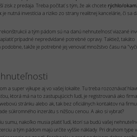
 zisk z predaja. Treba počítať s tým, že ak chcete
rýchlo/okam
k
je nutná investícia a riziko zo strany realitnej kancelárie, či sa 
o rekonštrukcii a tým pádom sú na danú nehnuteľnosť viazané inv
aplatiť prípadné nepredvídané potrebné opravy. Taktiež, takáto
 podobne, takže je potrebné jej venovať množstvo času na "vyči
hnuteľnosti
hlom a super výkupe aj vo vašej lokalite. Tu treba rozoznávať hla
u, ktorá má na to zastupujúcich ľudí, je registrovaná ako firm
 webovú stránku alebo ak, tak bez oficiálnych kontaktov na firmu
rípade súkromného inzerátu s nižšou cenou. A ako si vybrať?
 sumu, nakoľko musia platiť ľudí, ktorí sa budú vašej nehnuteľn
nzerciu a tým pádom majú určite vyššie náklady. Pri druhom type 