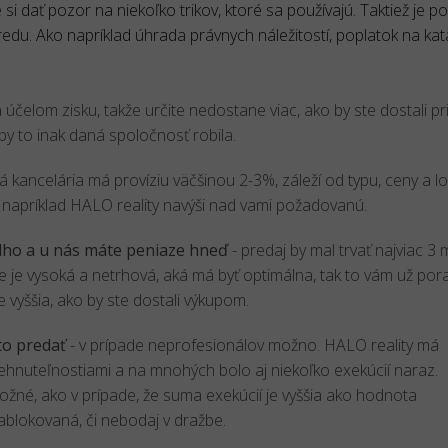
i dať pozor na niekoľko trikov, ktoré sa používajú. Taktiež je po
du. Ako napríklad úhrada právnych náležitostí, poplatok na kata
a účelom zisku, takže určite nedostane viac, ako by ste dostali 
by to inak daná spoločnosť robila.
ná kancelária má províziu väčšinou 2-3%, záleží od typu, ceny a lo
 napríklad HALO reality navýši nad vami požadovanú.
lho a u nás máte peniaze hneď
- predaj by mal trvať najviac 3 
e je vysoká a netrhová, aká má byť optimálna, tak to vám už por
e vyššia, ako by ste dostali výkupom.
to predať
- v prípade neprofesionálov možno. HALO reality má
ehnuteľnostiami a na mnohých bolo aj niekoľko exekúcií naraz.
možné, ako v prípade, že suma exekúcií je vyššia ako hodnota
ablokovaná, či nebodaj v dražbe.