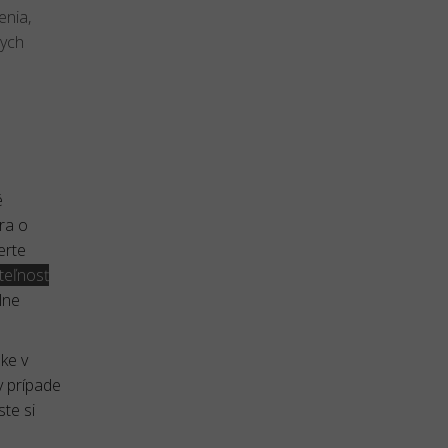
enia,
nych
é
ra o
erte
teľnosť
lne
ke v
v prípade
te si