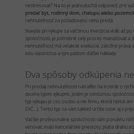
nestresovať? Na to je jednoduchá odpoveď, pre vyšší
predať byt, rodinný dom, chalupu alebo pozemo
nehnuteľnosť za požadovanú cenu predá.
Navyše pri výkupe sa väčšinou investícia vráti až p
spoločnosti, je potrebné celý proces manažovať a z
nehnuteľnosť má veľakrát exekúcie, záložné práva a
listu vlastníctva a tým pádom ďaľšie náklady.
Dva spôsoby odkúpenia ne
Pri predaji nehnuteľnosti natrafíte na inzerát o rýc
dvoma typmi výkupmi. Jeden je serióznou spoločnosťo
typ výkupu je cez osobu a nie firmu, ktorá nemá ani
DIČ,...). Tento typ sa vám taktiež určite ozve aj v p
Väčšie profesionálne spoločnosti vám ponúknu nižšiu
venovať, majú kancelárske priestory, platia drahú i