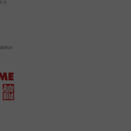
e si
ateľov