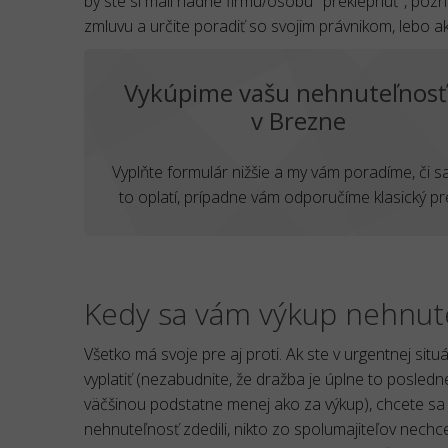
by ste si mali riadne firmu/osobu "preklepnúť", po
zmluvu a určite poradiť so svojim právnikom, lebo ako
Vykúpime vašu nehnuteľnosť
v Brezne
Vyplňte formulár nižšie a my vám poradíme, či 
to oplatí, prípadne vám odporučíme klasický pr
Kedy sa vám výkup nehnuteľ
Všetko má svoje pre aj proti. Ak ste v urgentnej situ
vyplatiť (nezabudnite, že dražba je úplne to posledné
väčšinou podstatne menej ako za výkup), chcete s
nehnuteľnosť zdedili, nikto zo spolumajiteľov nech