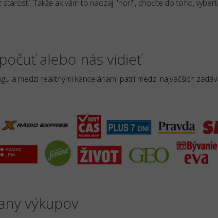
 starostí. Takže ak vám to naozaj "horí", choďte do toho, vybert
počuť alebo nás vidieť
u a medzi realitnými kanceláriami patrí medzi najväčších zadáv
rany výkupov