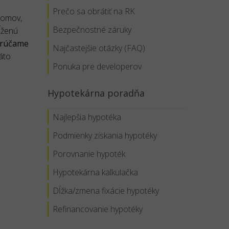
Prečo sa obrátiť na RK
domov,
Bezpečnostné záruky
ĺženú
orúčame
Najčastejšie otázky (FAQ)
áto
Ponuka pre developerov
Hypotekárna poradňa
Najlepšia hypotéka
Podmienky získania hypotéky
Porovnanie hypoték
Hypotekárna kalkulačka
Dĺžka/zmena fixácie hypotéky
Refinancovanie hypotéky