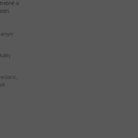
trebné si
stri,
priamym
kality
mesiace,
adí