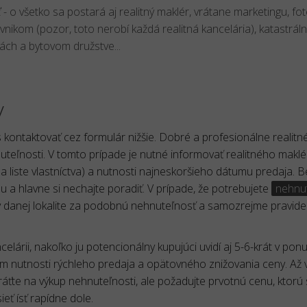
ť
- o všetko sa postará aj realitný maklér, vrátane marketingu, fot
vnikom (pozor, toto nerobí každá realitná kancelária), katastrál
ách a bytovom družstve...
y
 kontaktovať cez formulár nižšie. Dobré a profesionálne realitn
teľnosti. V tomto prípade je nutné informovať realitného maklé
na liste vlastníctva) a nutnosti najneskoršieho dátumu predaja. B
 a hlavne si nechajte poradiť. V prípade, že potrebujete
nehnu
 v danej lokalite za podobnú nehnuteľnosť a samozrejme pravide
lárii, nakoľko ju potencionálny kupujúci uvidí aj 5-6-krát v ponu
m nutnosti rýchleho predaja a opätovného znižovania ceny. Až 
te na výkup nehnuteľnosti, ale požadujte prvotnú cenu, ktorú s
ieť ísť rapídne dole.