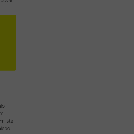
udovať
hlo
te
ými ste
lebo