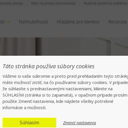
sionálny predaj
Mám na predaj nehnuteľnosť
Realitná akadémia maklérov
sti
Nehnuteľnosti
Hľadáme pre klientov
Recenzie
Táto stránka používa súbory cookies
Vážime si vaše súkromie a preto pred prehliadaním tejto stránk
máte možnosť zistiť, na čo používame súbory cookies. V prípade
že súhlasíte s prednastavenými nastaveniami, kliknite na
rofesionáli tisíckam
SÚHLASÍM (stránka si to zapamätá), v opačnom prípade prosím
použite Zmeniť nastavenia, kde nájdete všetky potrebné
informácie a možnosti.
echajte všetko na nás, rýchlo a bezpeč
Súhlasím
Zmeniť nastavenia