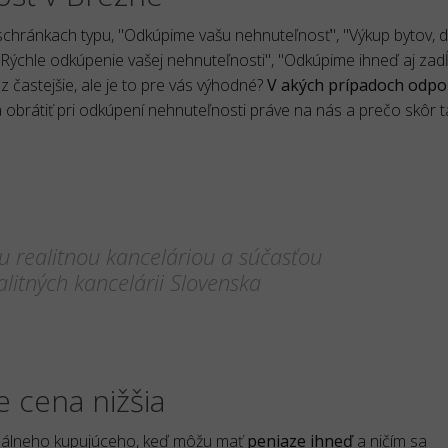
v schránkach typu, "Odkúpime vašu nehnuteľnosť", "Výkup bytov, 
"Rýchle odkúpenie vašej nehnuteľnosti", "Odkúpime ihneď aj zad
 častejšie, ale je to pre vás výhodné?
V akých prípadoch odp
a obrátiť pri odkúpení nehnuteľnosti práve na nás a prečo skôr t
 realitnou kanceláriou a súčasťou
litných kancelárii Slovenska
e cena nižšia
 reálneho kupujúceho, keď môžu mať
peniaze ihneď
a ničím sa