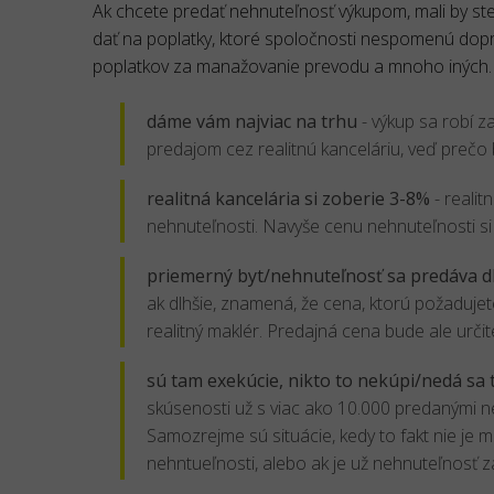
Ak chcete predať nehnuteľnosť výkupom, mali by ste s
dať na poplatky, ktoré spoločnosti nespomenú dopre
poplatkov za manažovanie prevodu a mnoho iných.
dáme vám najviac na trhu
- výkup sa robí z
predajom cez realitnú kanceláriu, veď prečo 
realitná kancelária si zoberie 3-8%
- realit
nehnuteľnosti. Navyše cenu nehnuteľnosti si
priemerný byt/nehnuteľnosť sa predáva d
ak dlhšie, znamená, že cena, ktorú požadujet
realitný maklér. Predajná cena bude ale určit
sú tam exekúcie, nikto to nekúpi/nedá sa 
skúsenosti už s viac ako 10.000 predanými n
Samozrejme sú situácie, kedy to fakt nie je 
nehntueľnosti, alebo ak je už nehnuteľnosť z