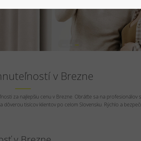
nuteľností v Brezne
osti za najlepšiu cenu v Brezne. Obráťte sa na profesionálov 
dôverou tisícov klientov po celom Slovensku. Rýchlo a bezpeč
sť v Brezne