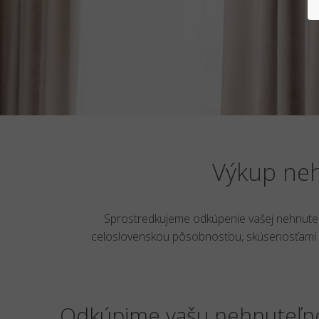
Výkup neh
Sprostredkujeme odkúpenie vašej nehnuteľn
celoslovenskou pôsobnosťou, skúsenosťami a 
Odkúpime vašu nehnuteľno