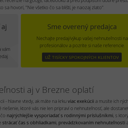
zrieť recenzie na googli, facebooku a pred podpisom dobre prešt
 sa hovorí, "Nie všetko čo sa bliští, je naozaj zlato".
 aj
Sme overený predajca
Nechajte predaj/výkup vašej nehnuteľnosti na
profesionálov a pozrite si naše referencie.
sa vám
edaj.
UŽ TISÍCKY SPOKOJNÝCH KLIENTOV
nosti aj v Brezne oplatí
ácii - hlavne vtedy, ak máte na krku
viac exekúcii
a musíte ich rýc
 riešenie, ktoré vás nie len pripraví o nehnuteľnosť, ale dostane
a čo
najrýchlejšie vysporiadať s rodinnými príslušníkmi
, s ktor
ce
strácať čas s obhliadkami
,
prevádzkovaním nehnuteľnosti
a