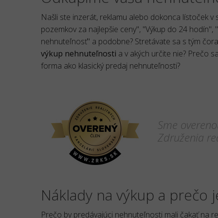
Našli ste inzerát, reklamu alebo dokonca lístoček 
pozemkov za najlepšie ceny", "Výkup do 24 hodín", 
nehnuteľnosť" a podobne? Stretávate sa s tým čoraz
výkup nehnuteľnosti
a v akých určite nie? Prečo s
forma ako klasický predaj nehnuteľnosti?
Sme overenou
Združenia rea
Náklady na výkup a prečo j
Prečo by predávajúci nehnuteľnosti mali čakať na