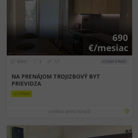
❮
❯
690
€/mesiac
63m²
3
1/7
VOĽNÁ IHNEĎ
NA PRENÁJOM TROJIZBOVÝ BYT
PRIEVIDZA
NOVINKA
OVERENÁ NEHNUTEĽNOSŤ