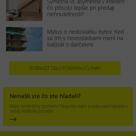
Symetria vs. asymetria v interiéri:
čo pôsobí lepšie pri predaji
nehnuteľnosti?
Mýtus o nedostatku bytov: Keď
sa trh s novostavbami mení na
ba(i)zár s darčekmi
ZOBRAZIŤ CELÚ PORADŇU/ČLÁNKY
Nenašli ste čo ste hľadali?
Máte konkrétny problém? Napíšte nám a odpoveď nájdete v
našej realitnej poradni.