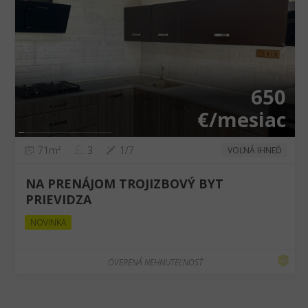
❮
❯
650
€/mesiac
71m²
3
1/7
VOĽNÁ IHNEĎ
NA PRENÁJOM TROJIZBOVÝ BYT
PRIEVIDZA
NOVINKA
OVERENÁ NEHNUTEĽNOSŤ