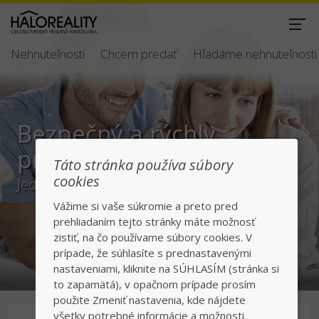
Nehnuteľnosti
Chcem predať
Hľadáme nehnuteľnosti
Bezpečný a rýchly
predaj/kúpa
Táto stránka používa súbory
cookies
Jednotka v realitách na slovenskom trhu
Vážime si vaše súkromie a preto pred
prehliadaním tejto stránky máte možnosť
zistiť, na čo používame súbory cookies. V
prípade, že súhlasíte s prednastavenými
nastaveniami, kliknite na SÚHLASÍM (stránka si
to zapamätá), v opačnom prípade prosím
použite Zmeniť nastavenia, kde nájdete
všetky potrebné informácie a možnosti.