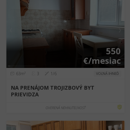
❮
❯
550
€/mesiac
63m²
3
1/6
VOĽNÁ IHNEĎ
NA PRENÁJOM TROJIZBOVÝ BYT
PRIEVIDZA
OVERENÁ NEHNUTEĽNOSŤ