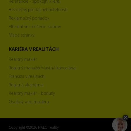
Referencie - spokojní klienti
Bezpečný predaj nehnuteľnosti
Reklamačný poriadok
Alternatívne riešenie sporov
Mapa stránky
KARIÉRA V REALITÁCH
Realitný maklér
Realitný manažér/vlastná kancelária
Franšíza v realitách
Realitná akadémia
Realitný maklér - bonusy
Osobný web makléra
Copyright ©2026 HALO reality