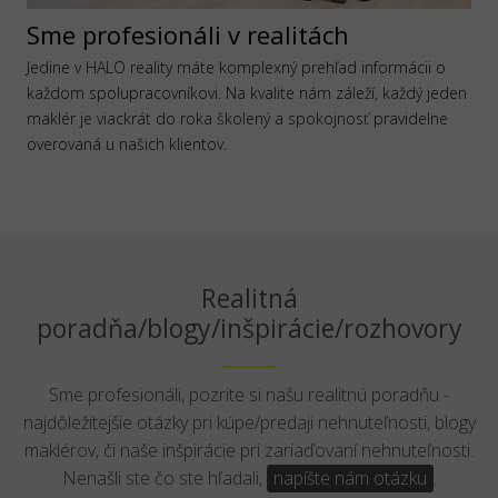
Sme profesionáli v realitách
Jedine v HALO reality máte komplexný prehľad informácii o
každom spolupracovníkovi. Na kvalite nám záleží, každý jeden
maklér je viackrát do roka školený a spokojnosť pravidelne
overovaná u našich klientov.
Realitná
poradňa/blogy/inšpirácie/rozhovory
Sme profesionáli, pozrite si našu realitnú poradňu -
najdôležitejšie otázky pri kúpe/predaji nehnuteľnosti, blogy
maklérov, či naše inšpirácie pri zariaďovaní nehnuteľnosti.
Nenašli ste čo ste hľadali,
napíšte nám otázku
.