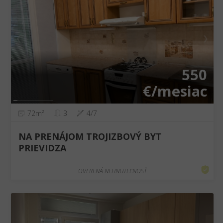
❮
❯
550
€/mesiac
72m²
3
4/7
NA PRENÁJOM TROJIZBOVÝ BYT
PRIEVIDZA
OVERENÁ NEHNUTEĽNOSŤ