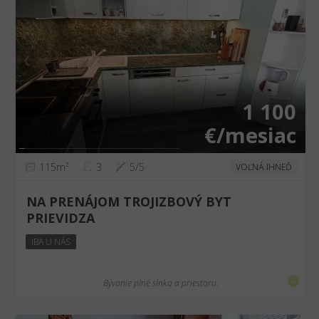
❮
❯
1 100
€/mesiac
115m²
3
5/5
VOĽNÁ IHNEĎ
NA PRENÁJOM TROJIZBOVÝ BYT
PRIEVIDZA
IBA U NÁS
Bývanie plné slnka a priestoru.