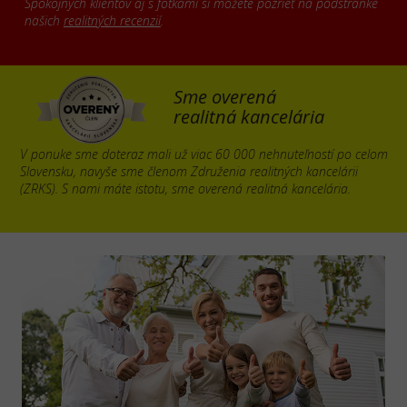
Spokojných klientov aj s fotkami si môžete pozrieť na podstránke
našich
realitných recenzií
.
Sme overená
realitná kancelária
V ponuke sme doteraz mali už viac 60 000 nehnuteľností po celom
Slovensku, navyše sme členom Združenia realitných kancelárii
(ZRKS). S nami máte istotu, sme overená realitná kancelária.