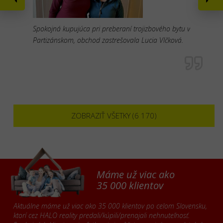
Spokojná kupujúca pri preberaní trojizbového bytu v
Partizánskom, obchod zastrešovala Lucia Vlčková.
ZOBRAZIŤ VŠETKY (6 170)
Máme už viac ako
35 000 klientov
Aktuálne máme už viac ako 35 000 klientov po celom Slovensku,
ktorí cez HALO reality predali/kúpili/prenajali nehnuteľnosť.