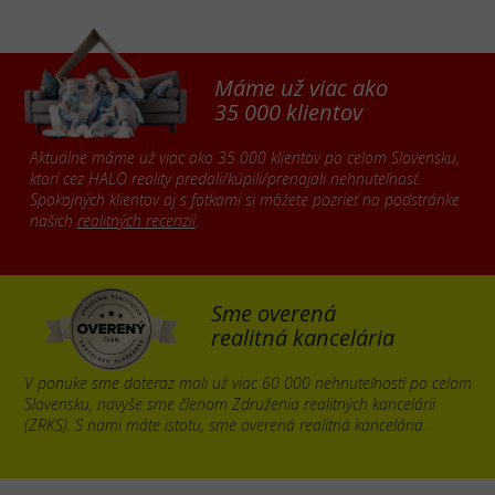
Máme už viac ako
35 000 klientov
Aktuálne máme už viac ako 35 000 klientov po celom Slovensku,
ktorí cez HALO reality predali/kúpili/prenajali nehnuteľnosť.
Spokojných klientov aj s fotkami si môžete pozrieť na podstránke
našich
realitných recenzií
.
Sme overená
realitná kancelária
V ponuke sme doteraz mali už viac 60 000 nehnuteľností po celom
Slovensku, navyše sme členom Združenia realitných kancelárii
(ZRKS). S nami máte istotu, sme overená realitná kancelária.