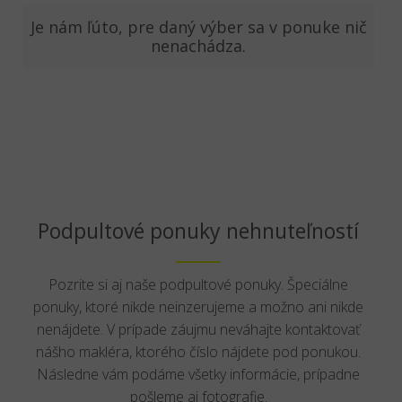
Je nám ľúto, pre daný výber sa v ponuke nič
nenachádza.
Podpultové ponuky nehnuteľností
Pozrite si aj naše podpultové ponuky. Špeciálne
ponuky, ktoré nikde neinzerujeme a možno ani nikde
nenájdete. V prípade záujmu neváhajte kontaktovať
nášho makléra, ktorého číslo nájdete pod ponukou.
Následne vám podáme všetky informácie, prípadne
pošleme aj fotografie.