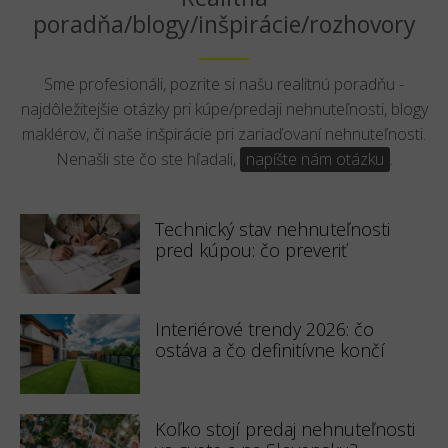
poradňa/blogy/inšpirácie/rozhovory
Sme profesionáli, pozrite si našu realitnú poradňu -
najdôležitejšie otázky pri kúpe/predaji nehnuteľnosti, blogy
maklérov, či naše inšpirácie pri zariaďovaní nehnuteľnosti.
Nenašli ste čo ste hľadali,
napíšte nám otázku
.
Technický stav nehnuteľnosti
pred kúpou: čo preveriť
Interiérové trendy 2026: čo
ostáva a čo definitívne končí
Koľko stojí predaj nehnuteľnosti