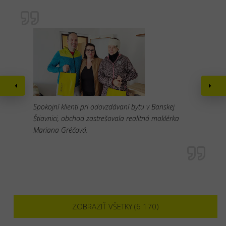
Spokojní klienti pri odovzdávaní bytu v Banskej
Štiavnici, obchod zastrešovala realitná maklérka
Mariana Gréčová.
ZOBRAZIŤ VŠETKY (6 170)