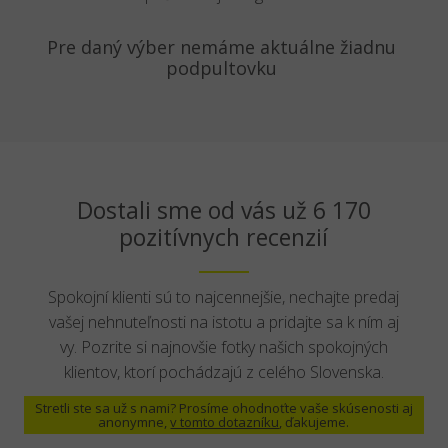
Pre daný výber nemáme aktuálne žiadnu
podpultovku
Dostali sme od vás už 6 170
pozitívnych recenzií
Spokojní klienti sú to najcennejšie, nechajte predaj
vašej nehnuteľnosti na istotu a pridajte sa k ním aj
vy. Pozrite si najnovšie fotky našich spokojných
klientov, ktorí pochádzajú z celého Slovenska.
Stretli ste sa už s nami? Prosíme ohodnoťte vaše skúsenosti aj
anonymne,
v tomto dotazníku
, ďakujeme.