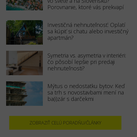
vo svete a na Slovensku?
Porovnanie, ktoré vás prekvapí
Investičná nehnuteľnosť: Oplatí
sa kúpiť si chatu alebo investičný
apartmán?
Symetria vs. asymetria v interiéri:
čo pôsobí lepšie pri predaji
nehnuteľnosti?
Mýtus o nedostatku bytov: Keď
sa trh s novostavbami mení na
ba(i)zár s darčekmi
ZOBRAZIŤ CELÚ PORADŇU/ČLÁNKY