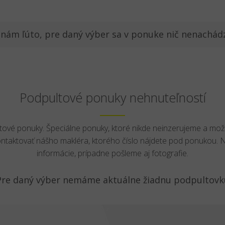
 nám ľúto, pre daný výber sa v ponuke nič nenachád
Podpultové ponuky nehnuteľností
ltové ponuky. Špeciálne ponuky, ktoré nikde neinzerujeme a mož
ontaktovať nášho makléra, ktorého číslo nájdete pod ponukou.
informácie, prípadne pošleme aj fotografie.
Pre daný výber nemáme aktuálne žiadnu podpultovk