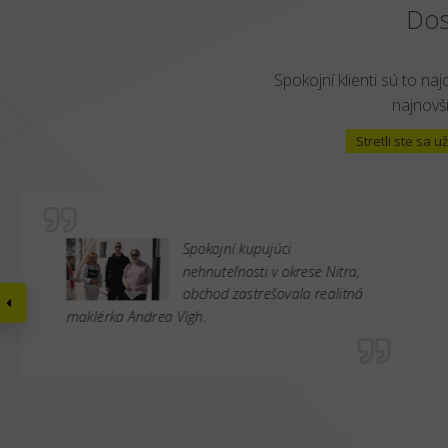
Dos
Spokojní klienti sú to naj
najnovši
Stretli ste sa
Spokojní kupujúci
nehnuteľnosti v okrese Nitra,
obchod zastrešovala realitná
maklérka Andrea Vígh.