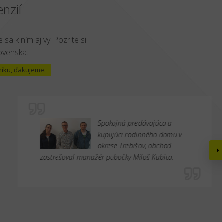
nzií
 sa k ním aj vy. Pozrite si
lovenska.
níku
, ďakujeme.
Spokojná predávajúca a
kupujúci rodinného domu v
okrese Trebišov, obchod
zastrešoval manažér pobočky Miloš Kubica.