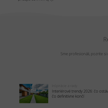
R
Sme profesionáli, pozrite si
Inšpirácie a rady
Interiérové trendy 2026: čo ostá
čo definitívne končí