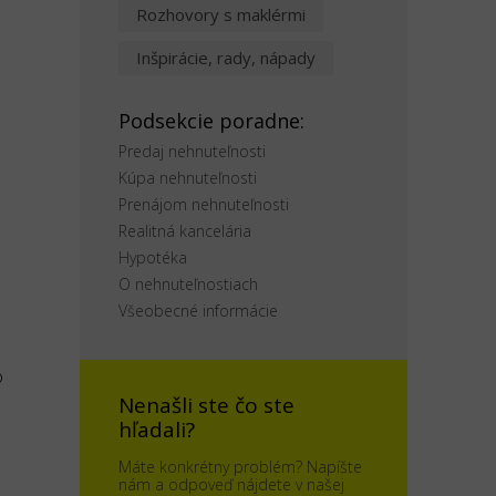
Rozhovory s maklérmi
Inšpirácie, rady, nápady
Podsekcie poradne:
Predaj nehnuteľnosti
Kúpa nehnuteľnosti
Prenájom nehnuteľnosti
Realitná kancelária
Hypotéka
O nehnuteľnostiach
Všeobecné informácie
o
Nenašli ste čo ste
hľadali?
Máte konkrétny problém? Napíšte
nám a odpoveď nájdete v našej