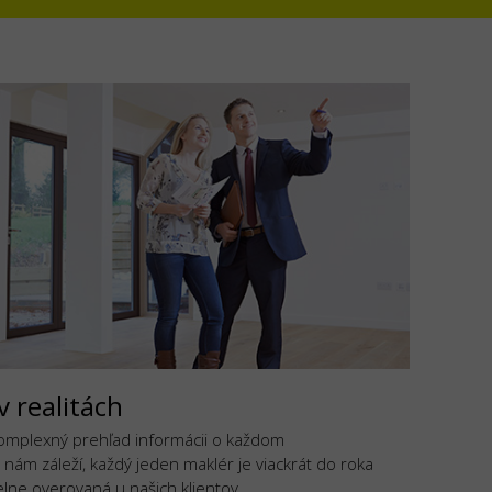
v realitách
komplexný prehľad informácii o každom
 nám záleží, každý jeden maklér je viackrát do roka
lne overovaná u našich klientov.