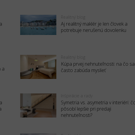
Realitný blog
a
Aj realitný maklér je len človek a
potrebuje nerušenú dovolenku
Realitný blog
Kúpa prvej nehnuteľnosti: na čo sa
a a
často zabúda myslieť
Inšpirácie a rady
a
Symetria vs. asymetria v interiéri: č
a
pôsobí lepšie pri predaji
nehnuteľnosti?