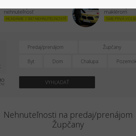
Chcem kúpiť
Stať sa úšpe
nehnuteľnosť
maklérom
HĽADÁME 1 947 NEHNUTEĽNOSTÍ
SME PRVÁ VOĽBA
0
Predaj/prenájom
Byt
Dom
Chalupa
Pozemo
K
MO
VYHĽADAŤ
ČNE
Nehnuteľnosti na predaj/prenájom
Župčany