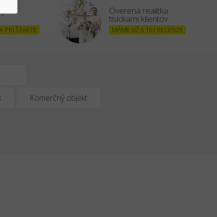
šným
Overená realitka
tisíckami klientov
 PRI ŠTARTE
MÁME UŽ 6 161 RECENZIÍ
k
Komerčný objekt