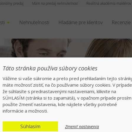
sionálny predaj
Mám na predaj nehnuteľnosť
Realitná akadémia maklérov
sti
Nehnuteľnosti
Hľadáme pre klientov
Recenzie
Táto stránka používa súbory cookies
Vážime si vaše súkromie a preto pred prehliadaním tejto stránk
máte možnosť zistiť, na čo používame súbory cookies. V prípade
že súhlasíte s prednastavenými nastaveniami, kliknite na
SÚHLASÍM (stránka si to zapamätá), v opačnom prípade prosím
použite Zmeniť nastavenia, kde nájdete všetky potrebné
informácie a možnosti.
Súhlasím
Zmeniť nastavenia