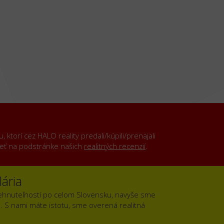
ktorí cez HALO reality predali/kúpili/prenajali
rieť na podstránke našich
realitných recenzií
.
ária
ehnuteľností po celom Slovensku, navyše sme
). S nami máte istotu, sme overená realitná