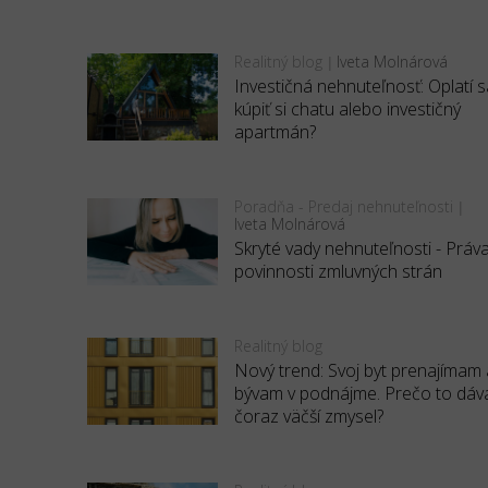
Realitný blog
Iveta Molnárová
|
Investičná nehnuteľnosť: Oplatí s
kúpiť si chatu alebo investičný
apartmán?
Poradňa - Predaj nehnuteľnosti
|
Iveta Molnárová
Skryté vady nehnuteľnosti - Práv
povinnosti zmluvných strán
Realitný blog
Nový trend: Svoj byt prenajímam 
bývam v podnájme. Prečo to dáv
čoraz väčší zmysel?