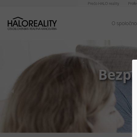
Prečo HALO reality
Profe
O spoločno
chly predaj/kúpa
ách na slovenskom trhu