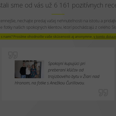
tali sme od vás už 6 161 pozitívnych rece
cennejšie, nechajte predaj vašej nehnuteľnosti na istotu a pridajte
e fotky našich spokojných klientov, ktorí pochádzajú z celého S
 už s nami? Prosíme ohodnoťte vaše skúsenosti aj anonymne,
v tomto dotaz
Spokojní kupujúci pri
preberaní kľúčov od
trojizbového bytu v Žiari nad
Hronom, na fotke s Anežkou Čurillovou.