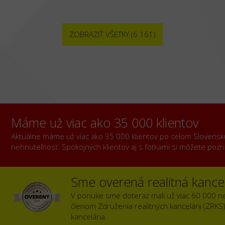
ZOBRAZIŤ VŠETKY (6 161)
Máme už viac ako 35 000 klientov
Aktuálne máme už viac ako 35 000 klientov po celom Slovensku, 
nehnuteľnosť. Spokojných klientov aj s fotkami si môžete poz
Sme overená realitná kancel
V ponuke sme doteraz mali už viac 60 000 n
členom Združenia realitných kancelárii (ZRKS
kancelária.