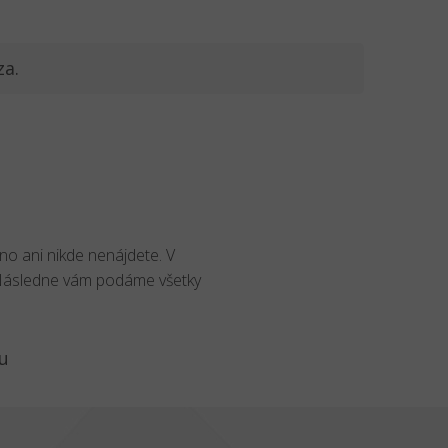
za.
no ani nikde nenájdete. V
 Následne vám podáme všetky
u