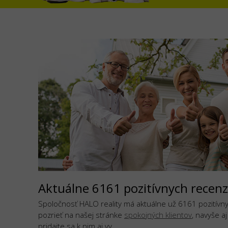
Aktuálne 6161 pozitívnych recenz
Spoločnosť HALO reality má aktuálne už 6161 pozitívnyc
pozrieť na našej stránke
spokojných klientov
, navyše a
pridajte sa k nim aj vy.