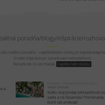
ealitná poradňa/blogy/inšpirácie/rozhovo
 našu realitnú poradňu - najdôležitejšie otázky pri kúpe/predaji n
či naše inšpirácie pri zariaďovaní nehnuteľnosti.
Nenašli ste čo ste hľadali,
napíšte nám otázku
.
Poradňa - Predaj nehnuteľnosti
|
Viliam Smerek
va a
Koľko stojí predaj nehnuteľnosti v
svete a na Slovensku? Porovnanie,
ktoré vás prekvapí