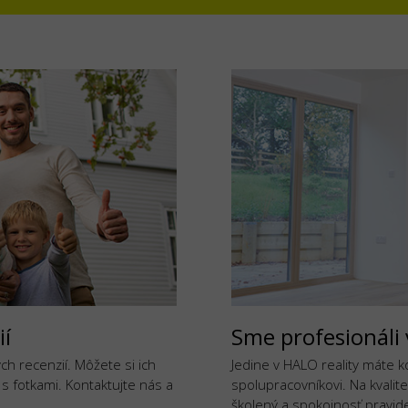
ií
Sme profesionáli 
h recenzií. Môžete si ich
Jedine v HALO reality máte 
j s fotkami. Kontaktujte nás a
spolupracovníkovi. Na kvalite
školený a spokojnosť pravide