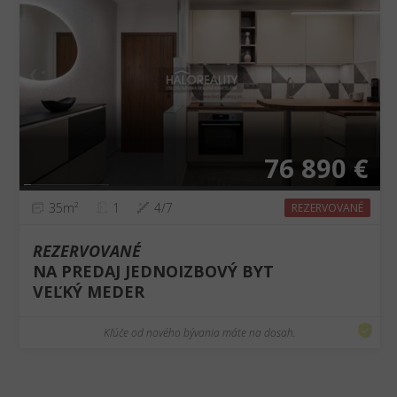
❮
❯
76 890 €
35m²
1
4/7
REZERVOVANÉ
REZERVOVANÉ
NA PREDAJ JEDNOIZBOVÝ BYT
VEĽKÝ MEDER
Kľúče od nového bývania máte na dosah.