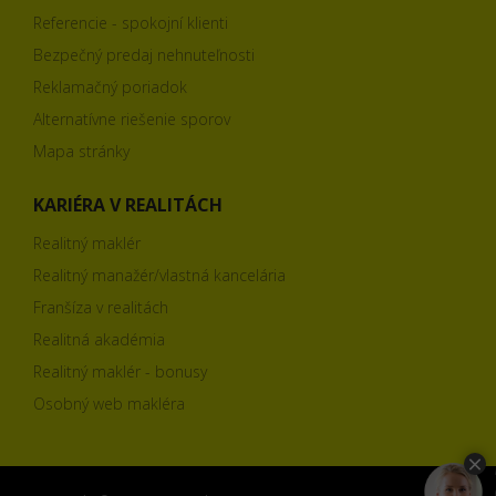
Referencie - spokojní klienti
Bezpečný predaj nehnuteľnosti
Reklamačný poriadok
Alternatívne riešenie sporov
Mapa stránky
KARIÉRA V REALITÁCH
Realitný maklér
Realitný manažér/vlastná kancelária
Franšíza v realitách
Realitná akadémia
Realitný maklér - bonusy
Osobný web makléra