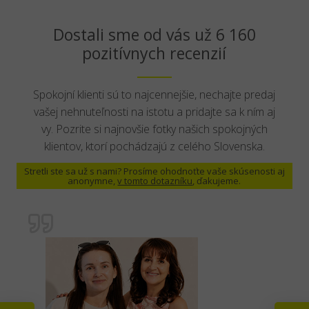
Dostali sme od vás už 6 160
pozitívnych recenzií
Spokojní klienti sú to najcennejšie, nechajte predaj
vašej nehnuteľnosti na istotu a pridajte sa k ním aj
vy. Pozrite si najnovšie fotky našich spokojných
klientov, ktorí pochádzajú z celého Slovenska.
Stretli ste sa už s nami? Prosíme ohodnoťte vaše skúsenosti aj
anonymne,
v tomto dotazníku
, ďakujeme.