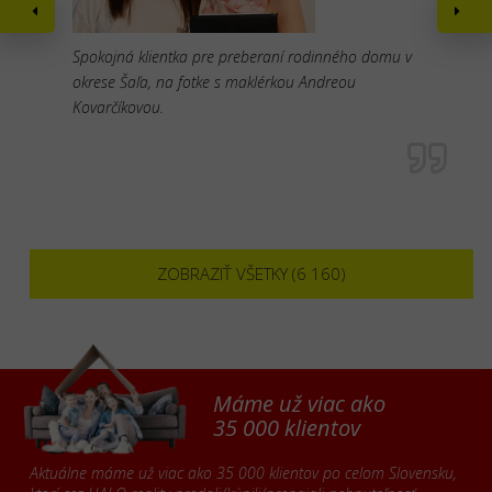
Spokojná klientka pre preberaní rodinného domu v
okrese Šaľa, na fotke s maklérkou Andreou
Kovarčíkovou.
ZOBRAZIŤ VŠETKY (6 160)
Máme už viac ako
35 000 klientov
Aktuálne máme už viac ako 35 000 klientov po celom Slovensku,