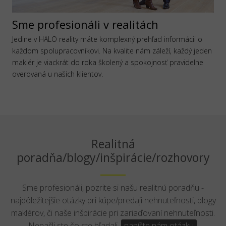
Sme profesionáli v realitách
Jedine v HALO reality máte komplexný prehľad informácii o
každom spolupracovníkovi. Na kvalite nám záleží, každý jeden
maklér je viackrát do roka školený a spokojnosť pravidelne
overovaná u našich klientov.
Realitná
poradňa/blogy/inšpirácie/rozhovory
Sme profesionáli, pozrite si našu realitnú poradňu -
najdôležitejšie otázky pri kúpe/predaji nehnuteľnosti, blogy
maklérov, či naše inšpirácie pri zariaďovaní nehnuteľnosti.
Nenašli ste čo ste hľadali,
napíšte nám otázku
.