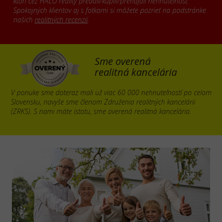
ktorí cez HALO reality predali/kúpili/prenajali nehnuteľnosť.
Spokojných klientov aj s fotkami si môžete pozrieť na podstránke
našich
realitných recenzií
.
Sme overená
realitná kancelária
V ponuke sme doteraz mali už viac 60 000 nehnuteľností po celom
Slovensku, navyše sme členom Združenia realitných kancelárii
(ZRKS). S nami máte istotu, sme overená realitná kancelária.