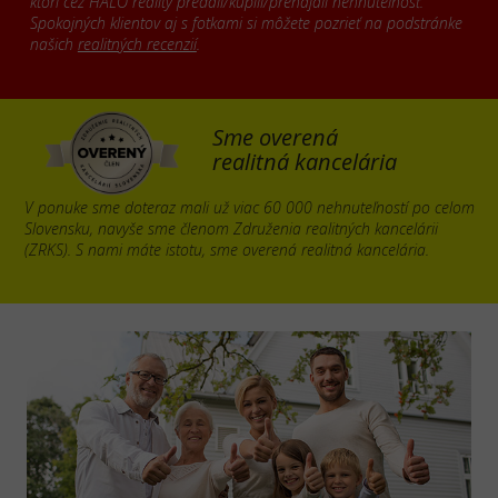
ktorí cez HALO reality predali/kúpili/prenajali nehnuteľnosť.
Spokojných klientov aj s fotkami si môžete pozrieť na podstránke
našich
realitných recenzií
.
Sme overená
realitná kancelária
V ponuke sme doteraz mali už viac 60 000 nehnuteľností po celom
Slovensku, navyše sme členom Združenia realitných kancelárii
(ZRKS). S nami máte istotu, sme overená realitná kancelária.