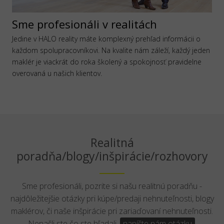
Sme profesionáli v realitách
Jedine v HALO reality máte komplexný prehľad informácii o
každom spolupracovníkovi. Na kvalite nám záleží, každý jeden
maklér je viackrát do roka školený a spokojnosť pravidelne
overovaná u našich klientov.
Realitná
poradňa/blogy/inšpirácie/rozhovory
Sme profesionáli, pozrite si našu realitnú poradňu -
najdôležitejšie otázky pri kúpe/predaji nehnuteľnosti, blogy
maklérov, či naše inšpirácie pri zariaďovaní nehnuteľnosti.
Nenašli ste čo ste hľadali,
napíšte nám otázku
.