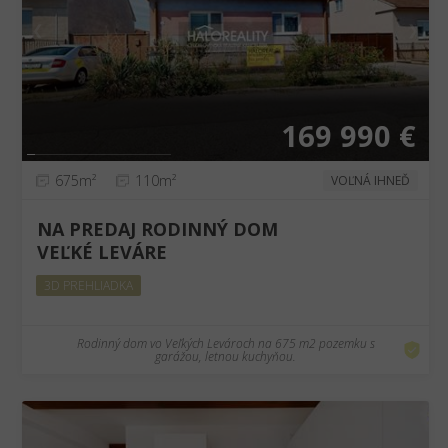
❮
❯
169 990 €
675m²
110m²
VOĽNÁ IHNEĎ
NA PREDAJ RODINNÝ DOM
VEĽKÉ LEVÁRE
3D PREHLIADKA
Rodinný dom vo Veľkých Levároch na 675 m2 pozemku s
garážou, letnou kuchyňou.