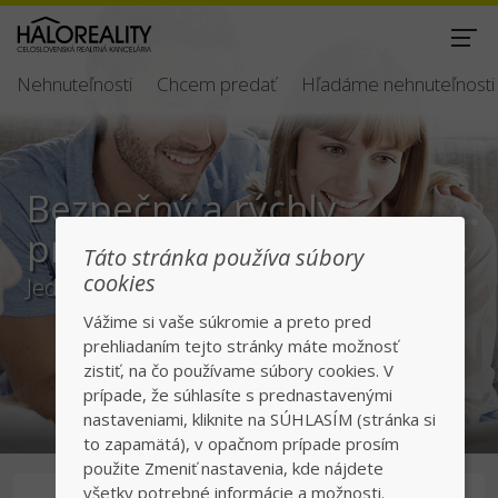
Nehnuteľnosti
Chcem predať
Hľadáme nehnuteľnosti
Bezpečný a rýchly
predaj/kúpa
Táto stránka používa súbory
cookies
Jednotka v realitách na slovenskom trhu
Vážime si vaše súkromie a preto pred
prehliadaním tejto stránky máte možnosť
zistiť, na čo používame súbory cookies. V
prípade, že súhlasíte s prednastavenými
nastaveniami, kliknite na SÚHLASÍM (stránka si
to zapamätá), v opačnom prípade prosím
použite Zmeniť nastavenia, kde nájdete
všetky potrebné informácie a možnosti.