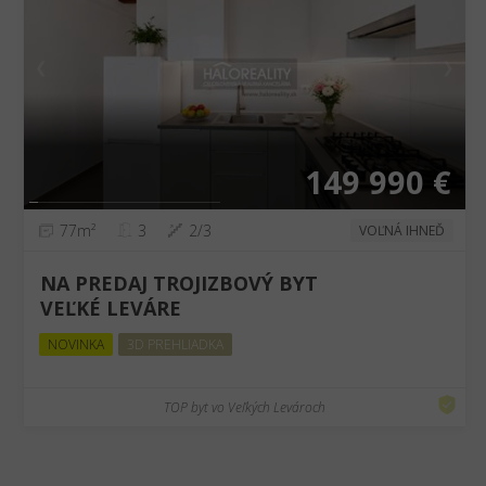
❮
❯
149 990 €
77m²
3
2/3
VOĽNÁ IHNEĎ
NA PREDAJ TROJIZBOVÝ BYT
VEĽKÉ LEVÁRE
NOVINKA
3D PREHLIADKA
TOP byt vo Veľkých Levároch