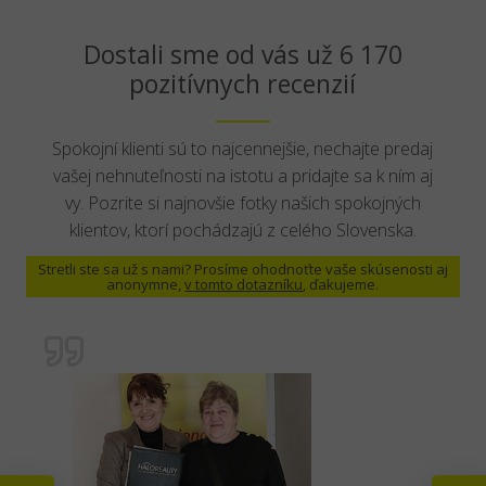
Dostali sme od vás už 6 170
pozitívnych recenzií
Spokojní klienti sú to najcennejšie, nechajte predaj
vašej nehnuteľnosti na istotu a pridajte sa k ním aj
vy. Pozrite si najnovšie fotky našich spokojných
klientov, ktorí pochádzajú z celého Slovenska.
Stretli ste sa už s nami? Prosíme ohodnoťte vaše skúsenosti aj
anonymne,
v tomto dotazníku
, ďakujeme.