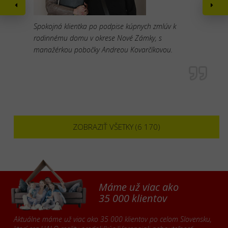
Spokojná klientka po podpise kúpnych zmlúv k
rodinnému domu v okrese Nové Zámky, s
manažérkou pobočky Andreou Kovarčíkovou.
ZOBRAZIŤ VŠETKY (6 170)
Máme už viac ako
35 000 klientov
Aktuálne máme už viac ako 35 000 klientov po celom Slovensku,