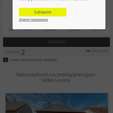
Predaj/prenájom
Súhlasím
Zmeniť nastavenia
Byt
Dom
Chalupa
Pozemok
Komercia
VYHĽADAŤ
2
+0
PODPULTOVIEK
NÁJDENÝCH
+
PRIDAŤ
NEHNUTEĽNOSŤ
ZADARMO
Nehnuteľnosti na predaj/prenájom
Veľké Leváre