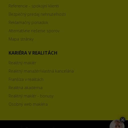
Referencie - spokojní klienti
Bezpečný predaj nehnuteľnosti
Reklamačný poriadok
Alternatívne riešenie sporov
Mapa stránky
KARIÉRA V REALITÁCH
Realitný maklér
Realitný manažér/vlastná kancelária
Franšíza v realitách
Realitná akadémia
Realitný maklér - bonusy
Osobný web makléra