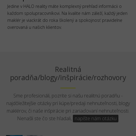
Jedine v HALO reality máte komplexný prehľad informácii o
každom spolupracovníkovi. Na kvalite nám záleží, každý jeden
maklér je viackrát do roka školený a spokojnosť pravidelne
overovaná u našich klientov.
Realitná
poradňa/blogy/inšpirácie/rozhovory
Sme profesionáli, pozrite si našu realitnú poradňu -
najdôležitejšie otázky pri kúpe/predaji nehnuteľnosti, blogy
maklérov, či naše inšpirácie pri zariaďovaní nehnuteľnosti.
Nenašli ste čo ste hľadali,
napíšte nám otázku
.