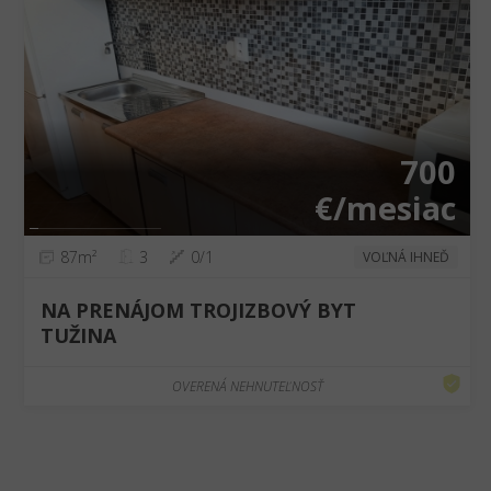
❮
❯
700
€/mesiac
87m²
3
0/1
VOĽNÁ IHNEĎ
NA PRENÁJOM TROJIZBOVÝ BYT
TUŽINA
OVERENÁ NEHNUTEĽNOSŤ