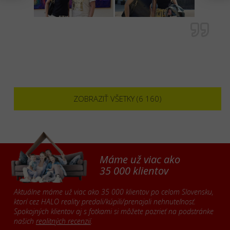
ZOBRAZIŤ VŠETKY (6 160)
Máme už viac ako
35 000 klientov
Aktuálne máme už viac ako 35 000 klientov po celom Slovensku,
ktorí cez HALO reality predali/kúpili/prenajali nehnuteľnosť.
Spokojných klientov aj s fotkami si môžete pozrieť na podstránke
našich
realitných recenzií
.