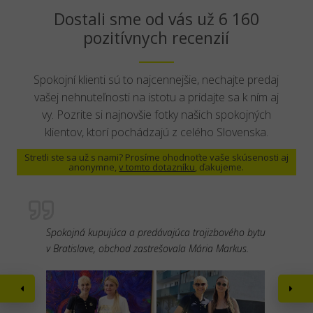
Dostali sme od vás už 6 160
pozitívnych recenzií
Spokojní klienti sú to najcennejšie, nechajte predaj
vašej nehnuteľnosti na istotu a pridajte sa k ním aj
vy. Pozrite si najnovšie fotky našich spokojných
klientov, ktorí pochádzajú z celého Slovenska.
Stretli ste sa už s nami? Prosíme ohodnoťte vaše skúsenosti aj
anonymne,
v tomto dotazníku
, ďakujeme.
Spokojná kupujúca a predávajúca trojizbového bytu
v Bratislave, obchod zastrešovala Mária Markus.