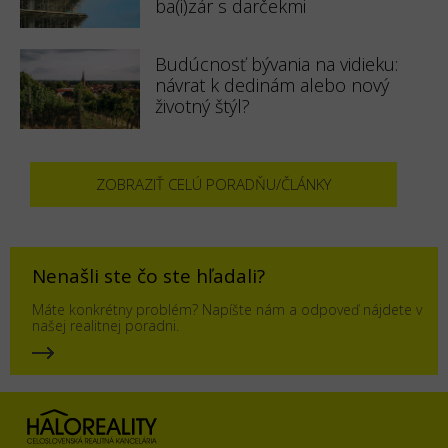
ba(i)zár s darčekmi
Budúcnosť bývania na vidieku:
návrat k dedinám alebo nový
životný štýl?
ZOBRAZIŤ CELÚ PORADŇU/ČLÁNKY
Nenašli ste čo ste hľadali?
Máte konkrétny problém? Napíšte nám a odpoveď nájdete v
našej realitnej poradni.