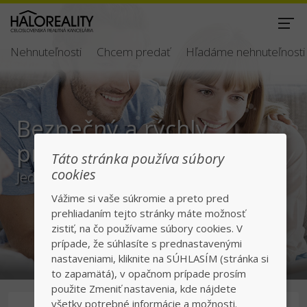
Nehnuteľnosti
Chcem predať
Hľadáme nehnuteľnosti
Bezpečný a rýchly
predaj/kúpa
Táto stránka používa súbory
cookies
Jednotka v realitách na slovenskom trhu
Vážime si vaše súkromie a preto pred
prehliadaním tejto stránky máte možnosť
zistiť, na čo používame súbory cookies. V
prípade, že súhlasíte s prednastavenými
nastaveniami, kliknite na SÚHLASÍM (stránka si
to zapamätá), v opačnom prípade prosím
použite Zmeniť nastavenia, kde nájdete
všetky potrebné informácie a možnosti.