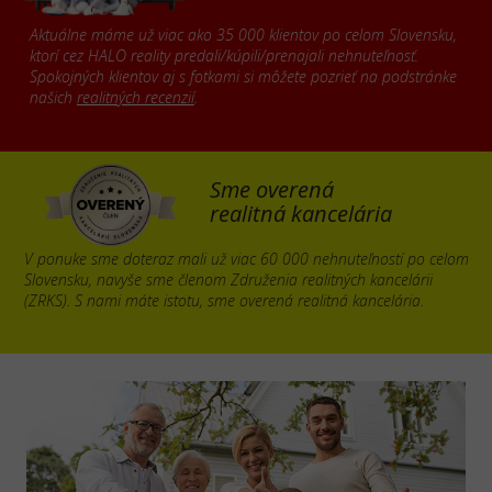
Aktuálne máme už viac ako 35 000 klientov po celom Slovensku,
ktorí cez HALO reality predali/kúpili/prenajali nehnuteľnosť.
Spokojných klientov aj s fotkami si môžete pozrieť na podstránke
našich
realitných recenzií
.
Sme overená
realitná kancelária
V ponuke sme doteraz mali už viac 60 000 nehnuteľností po celom
Slovensku, navyše sme členom Združenia realitných kancelárii
(ZRKS). S nami máte istotu, sme overená realitná kancelária.