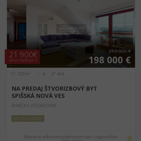
❮
❯
219 900 €
21 900€
198 000 €
MEGA ZNÍŽENIE O
107m²
4
4/4
NA PREDAJ ŠTVORIZBOVÝ BYT
SPIŠSKÁ NOVÁ VES
BANÍCKA, PODKROVNÝ
3D PREHLIADKA
Bývanie vo veľkorysom podkrovnom byte s loggiou blízko
centra mesta