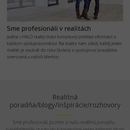
Sme profesionáli v realitách
Jedine v HALO reality máte komplexný prehľad informácii o
každom spolupracovníkovi. Na kvalite nám záleží, každý jeden
maklér je viackrát do roka školený a spokojnosť pravidelne
overovaná u našich klientov.
Realitná
poradňa/blogy/inšpirácie/rozhovory
Sme profesionáli, pozrite si našu realitnú poradňu -
najdôležitejšie otázky pri kúpe/predaji nehnuteľnosti, blogy