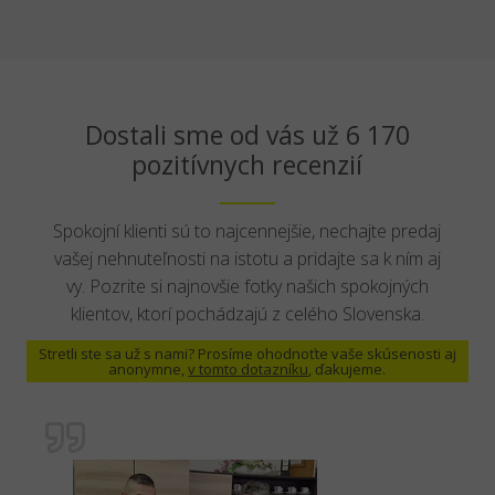
Dostali sme od vás už 6 170
pozitívnych recenzií
Spokojní klienti sú to najcennejšie, nechajte predaj
vašej nehnuteľnosti na istotu a pridajte sa k ním aj
vy. Pozrite si najnovšie fotky našich spokojných
klientov, ktorí pochádzajú z celého Slovenska.
Stretli ste sa už s nami? Prosíme ohodnoťte vaše skúsenosti aj
anonymne,
v tomto dotazníku
, ďakujeme.