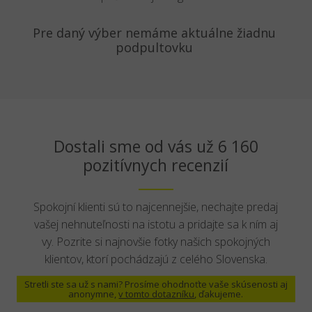
Pre daný výber nemáme aktuálne žiadnu
podpultovku
Dostali sme od vás už 6 160
pozitívnych recenzií
Spokojní klienti sú to najcennejšie, nechajte predaj
vašej nehnuteľnosti na istotu a pridajte sa k ním aj
vy. Pozrite si najnovšie fotky našich spokojných
klientov, ktorí pochádzajú z celého Slovenska.
Stretli ste sa už s nami? Prosíme ohodnoťte vaše skúsenosti aj
anonymne,
v tomto dotazníku
, ďakujeme.