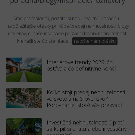
poradňa/blogy/inšpirácie/rozhovory
Sme profesionáli, pozrite si našu realitnú poradňu -
najdôležitejšie otázky pri kúpe/predaji nehnuteľnosti, blogy
maklérov, či naše inšpirácie pri zariaďovaní nehnuteľnosti.
Nenašli ste čo ste hľadali,
napíšte nám otázku
.
Interiérové trendy 2026: čo
ostáva a čo definitívne končí
Koľko stojí predaj nehnuteľnosti
vo svete a na Slovensku?
Porovnanie, ktoré vás prekvapí
Investičná nehnuteľnosť: Oplatí
sa kúpiť si chatu alebo investičný
apartmán?