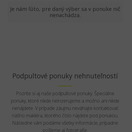
Je nám ľúto, pre daný výber sa v ponuke nič
nenachádza.
Podpultové ponuky nehnuteľností
Pozrite si aj naše podpultové ponuky. Špeciálne
ponuky, ktoré nikde neinzerujeme a možno ani nikde
nenájdete. V prípade záujmu neváhajte kontaktovať
nášho makléra, ktorého číslo nájdete pod ponukou.
Následne vám podáme všetky informácie, prípadne
pošleme aj fotografie.