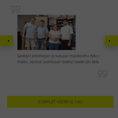
Spokojní predávajúci aj kupujúci trojizbového bytu v
Poltári, obchod zastrešoval realitný maklér Ján Beľa.
ZOBRAZIŤ VŠETKY (6 160)