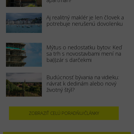
Aj realitný maklér je len človek a
potrebuje nerušenú dovolenku
Mýtus o nedostatku bytov: Keď
sa trh s novostavbami mení na
ba(i)zár s darčekmi
Budúcnosť bývania na vidieku:
návrat k dedinám alebo nový
životný štýl?
ZOBRAZIŤ CELÚ PORADŇU/ČLÁNKY