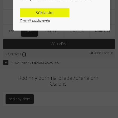
Predaj/prenájom
Súhlasím
Zmeniť nastavenia
Byt
Dom
Chalupa
Pozemok
Komercia
VYHĽADAŤ
0
+0
PODPULTOVIEK
NÁJDENÝCH
+
PRIDAŤ
NEHNUTEĽNOSŤ
ZADARMO
Rodinný dom na predaj/prenájom
Osrblie
rodinný dom