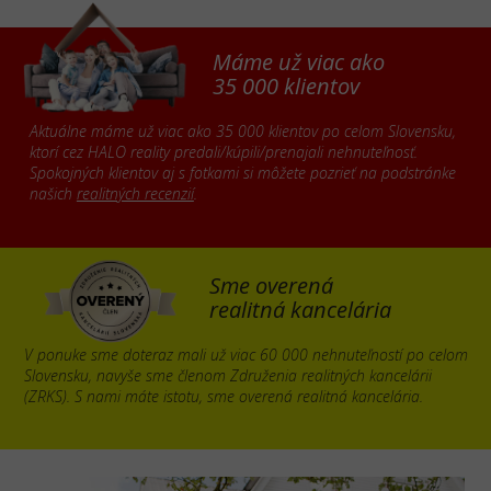
Máme už viac ako
35 000 klientov
Aktuálne máme už viac ako 35 000 klientov po celom Slovensku,
ktorí cez HALO reality predali/kúpili/prenajali nehnuteľnosť.
Spokojných klientov aj s fotkami si môžete pozrieť na podstránke
našich
realitných recenzií
.
Sme overená
realitná kancelária
V ponuke sme doteraz mali už viac 60 000 nehnuteľností po celom
Slovensku, navyše sme členom Združenia realitných kancelárii
(ZRKS). S nami máte istotu, sme overená realitná kancelária.