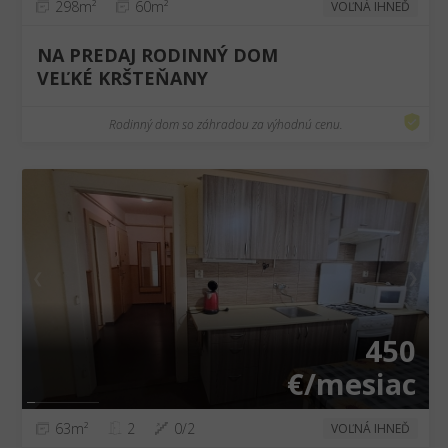
298m²
60m²
VOĽNÁ IHNEĎ
NA PREDAJ RODINNÝ DOM
VEĽKÉ KRŠTEŇANY
Rodinný dom so záhradou za výhodnú cenu.
❮
❯
450
€/mesiac
63m²
2
0/2
VOĽNÁ IHNEĎ