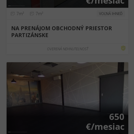
€/mesiac
7m²
7m²
VOĽNÁ IHNEĎ
NA PRENÁJOM OBCHODNÝ PRIESTOR
PARTIZÁNSKE
OVERENÁ NEHNUTEĽNOSŤ
❮
❯
650
€/mesiac