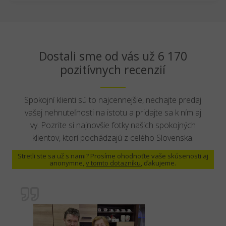
Dostali sme od vás už 6 170
pozitívnych recenzií
Spokojní klienti sú to najcennejšie, nechajte predaj
vašej nehnuteľnosti na istotu a pridajte sa k ním aj
vy. Pozrite si najnovšie fotky našich spokojných
klientov, ktorí pochádzajú z celého Slovenska.
Stretli ste sa už s nami? Prosíme ohodnoťte vaše skúsenosti aj
anonymne,
v tomto dotazníku
, ďakujeme.