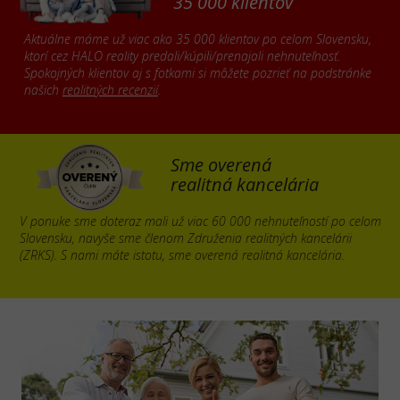
35 000 klientov
Aktuálne máme už viac ako 35 000 klientov po celom Slovensku,
ktorí cez HALO reality predali/kúpili/prenajali nehnuteľnosť.
Spokojných klientov aj s fotkami si môžete pozrieť na podstránke
našich
realitných recenzií
.
Sme overená
realitná kancelária
V ponuke sme doteraz mali už viac 60 000 nehnuteľností po celom
Slovensku, navyše sme členom Združenia realitných kancelárii
(ZRKS). S nami máte istotu, sme overená realitná kancelária.