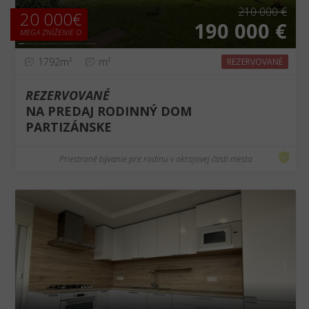
210 000 €
20 000€
190 000 €
MEGA ZNÍŽENIE O
1792m²
m²
REZERVOVANÉ
REZERVOVANÉ
NA PREDAJ RODINNÝ DOM
PARTIZÁNSKE
Priestrané bývanie pre rodinu v okrajovej časti mesta
❮
❯