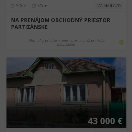
50m²
50m²
VOĽNÁ IHNEĎ
NA PRENÁJOM OBCHODNÝ PRIESTOR
PARTIZÁNSKE
Obchodný priestor v centre mesta, ideál pre Vaše
podnikanie.
❮
❯
43 000 €