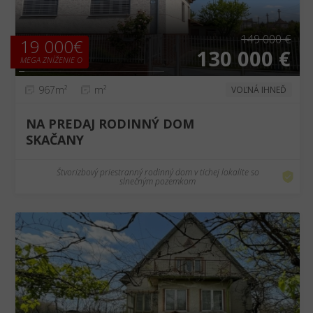
149 000 €
19 000€
130 000 €
MEGA ZNÍŽENIE O
967m²
m²
VOĽNÁ IHNEĎ
NA PREDAJ RODINNÝ DOM
SKAČANY
Štvorizbový priestranný rodinný dom v tichej lokalite so
slnečným pozemkom
❮
❯