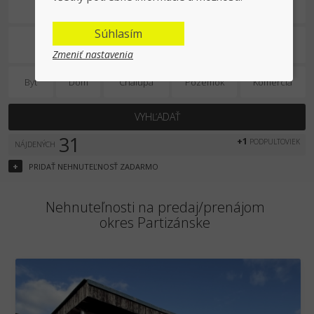
Predaj/prenájom
Súhlasím
Zmeniť nastavenia
Byt
Dom
Chalupa
Pozemok
Komercia
VYHĽADAŤ
31
+1
PODPULTOVIEK
NÁJDENÝCH
+
PRIDAŤ
NEHNUTEĽNOSŤ
ZADARMO
Nehnuteľnosti na predaj/prenájom
okres Partizánske