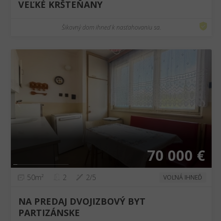
VEĽKÉ KRŠTEŇANY
Šikovný dom ihneď k nasťahovaniu sa.
❮
❯
70 000 €
50m²
2
2/5
VOĽNÁ IHNEĎ
NA PREDAJ DVOJIZBOVÝ BYT
PARTIZÁNSKE