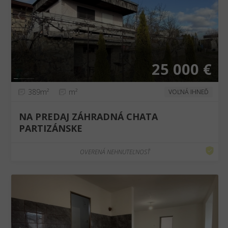
❮
❯
25 000 €
389m²
m²
VOĽNÁ IHNEĎ
NA PREDAJ ZÁHRADNÁ CHATA
PARTIZÁNSKE
OVERENÁ NEHNUTEĽNOSŤ