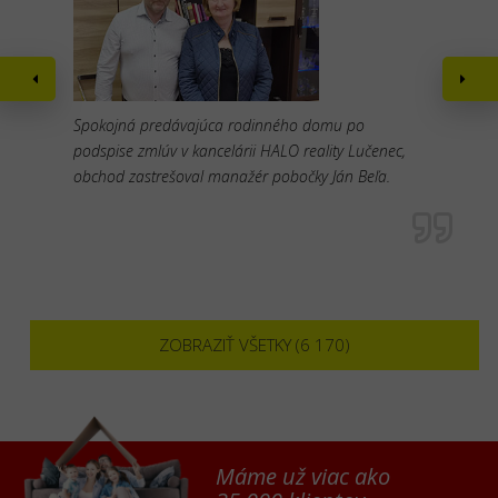
Spokojná predávajúca rodinného domu po
podspise zmlúv v kancelárii HALO reality Lučenec,
obchod zastrešoval manažér pobočky Ján Beľa.
ZOBRAZIŤ VŠETKY (6 170)
Máme už viac ako