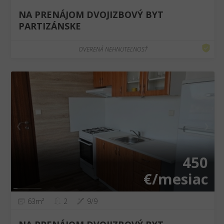
NA PRENÁJOM DVOJIZBOVÝ BYT
PARTIZÁNSKE
OVERENÁ NEHNUTEĽNOSŤ
❮
❯
450
€/mesiac
63m²
2
9/9