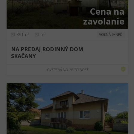
Cena na
zavolanie
891m²
m²
VOĽNÁ IHNEĎ
NA PREDAJ RODINNÝ DOM
SKAČANY
OVERENÁ NEHNUTEĽNOSŤ
❮
❯