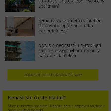
sa kúpiť si chatu alebo investičný
apartmán?
Symetria vs. asymetria v interiéri:
čo pôsobí lepšie pri predaji
nehnuteľnosti?
Mýtus o nedostatku bytov: Keď
sa trh s novostavbami mení na
ba(i)zár s darčekmi
ZOBRAZIŤ CELÚ PORADŇU/ČLÁNKY
Nenašli ste čo ste hľadali?
Máte konkrétny problém? Napíšte nám a odpoveď nájdete v
našej realitnej poradni.