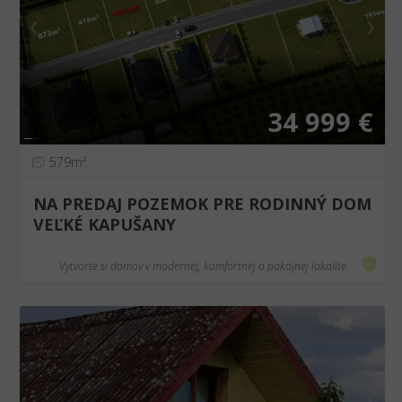
❮
❯
34 999 €
579m²
NA PREDAJ POZEMOK PRE RODINNÝ DOM
VEĽKÉ KAPUŠANY
Vytvorte si domov v modernej, komfortnej a pokojnej lokalite