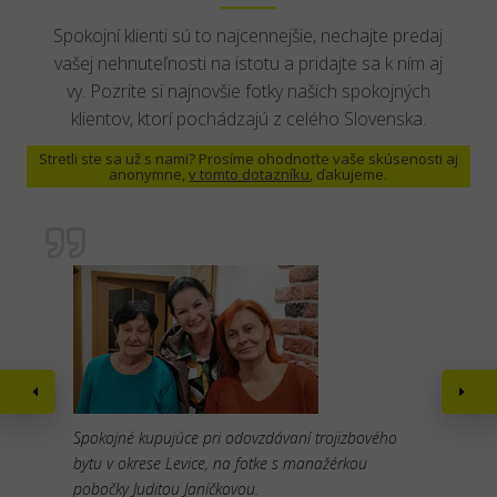
Spokojní klienti sú to najcennejšie, nechajte predaj
vašej nehnuteľnosti na istotu a pridajte sa k ním aj
vy. Pozrite si najnovšie fotky našich spokojných
klientov, ktorí pochádzajú z celého Slovenska.
Stretli ste sa už s nami? Prosíme ohodnoťte vaše skúsenosti aj
anonymne,
v tomto dotazníku
, ďakujeme.
Spokojné kupujúce pri odovzdávaní trojizbového
bytu v okrese Levice, na fotke s manažérkou
pobočky Juditou Janíčkovou.