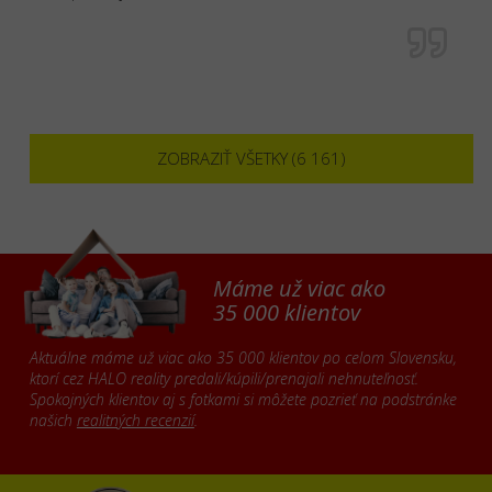
ZOBRAZIŤ VŠETKY (6 161)
Máme už viac ako
35 000 klientov
Aktuálne máme už viac ako 35 000 klientov po celom Slovensku,
ktorí cez HALO reality predali/kúpili/prenajali nehnuteľnosť.
Spokojných klientov aj s fotkami si môžete pozrieť na podstránke
našich
realitných recenzií
.