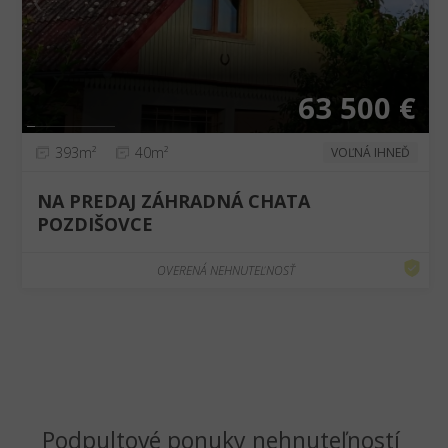
❮
❯
63 500 €
393m²
40m²
VOĽNÁ IHNEĎ
NA PREDAJ ZÁHRADNÁ CHATA
POZDIŠOVCE
OVERENÁ NEHNUTEĽNOSŤ
Podpultové ponuky nehnuteľností