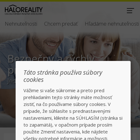
Nehnuteľnosti
Chcem predať
Hľadáme nehnuteľnosti
Bezpečný a rýchly
predaj/kúpa
Táto stránka používa súbory
cookies
Jednotka v realitách na slovenskom trhu
Vážime si vaše súkromie a preto pred
prehliadaním tejto stránky máte možnosť
zistiť, na čo používame súbory cookies. V
prípade, že súhlasíte s prednastavenými
nastaveniami, kliknite na SÚHLASÍM (stránka si
to zapamätá), v opačnom prípade prosím
použite Zmeniť nastavenia, kde nájdete
všetky potrebné informácie a možnosti.