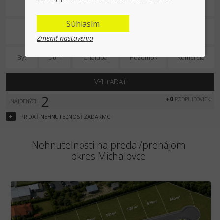
Predaj/prenájom
Súhlasím
Zmeniť nastavenia
Byt
Dom
Chalupa
Pozemok
Komercia
VYHĽADAŤ
2
+0
PODPULTOVIEK
NÁJDENÝCH
+
PRIDAŤ
NEHNUTEĽNOSŤ
ZADARMO
Nehnuteľnosti na predaj/prenájom
okres Michalovce