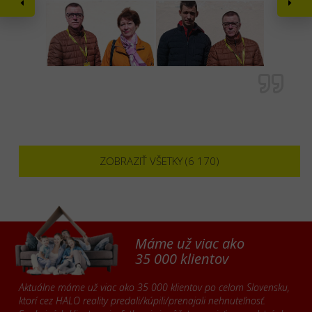
ZOBRAZIŤ VŠETKY (6 170)
Máme už viac ako
35 000 klientov
Aktuálne máme už viac ako 35 000 klientov po celom Slovensku,
ktorí cez HALO reality predali/kúpili/prenajali nehnuteľnosť.