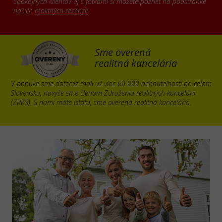
Spokojných klientov aj s fotkami si môžete pozrieť na podstránke
našich
realitných recenzií
.
Sme overená
realitná kancelária
V ponuke sme doteraz mali už viac 60 000 nehnuteľností po celom
Slovensku, navyše sme členom Združenia realitných kancelárii
(ZRKS). S nami máte istotu, sme overená realitná kancelária.