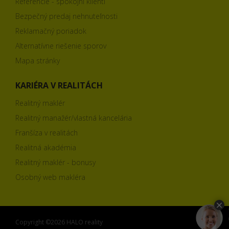
Referencie - spokojní klienti
Bezpečný predaj nehnuteľnosti
Reklamačný poriadok
Alternatívne riešenie sporov
Mapa stránky
KARIÉRA V REALITÁCH
Realitný maklér
Realitný manažér/vlastná kancelária
Franšíza v realitách
Realitná akadémia
Realitný maklér - bonusy
Osobný web makléra
Copyright ©2026 HALO reality