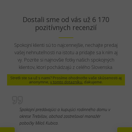
Dostali sme od vás už 6 170
pozitívnych recenzií
Spokojní klienti sú to najcennejšie, nechajte predaj
vašej nehnuteľnosti na istotu a pridajte sa k ním aj
vy. Pozrite si najnovšie fotky našich spokojných
klientov, ktorí pochádzajú z celého Slovenska.
Stretli ste sa už s nami? Prosíme ohodnoťte vaše skúsenosti aj
anonymne,
v tomto dotazníku
, ďakujeme.
Spokojní predávajúci a kupujúci rodinného domu v
okrese Trebišov, obchod zastrešoval manažér
pobočky Miloš Kubica.