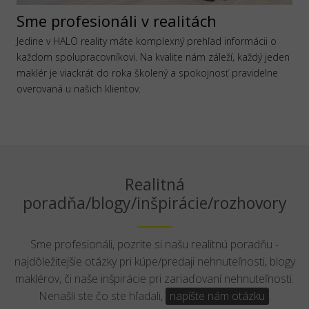
Sme profesionáli v realitách
Jedine v HALO reality máte komplexný prehľad informácii o
každom spolupracovníkovi. Na kvalite nám záleží, každý jeden
maklér je viackrát do roka školený a spokojnosť pravidelne
overovaná u našich klientov.
Realitná
poradňa/blogy/inšpirácie/rozhovory
Sme profesionáli, pozrite si našu realitnú poradňu -
najdôležitejšie otázky pri kúpe/predaji nehnuteľnosti, blogy
maklérov, či naše inšpirácie pri zariaďovaní nehnuteľnosti.
Nenašli ste čo ste hľadali,
napíšte nám otázku
.