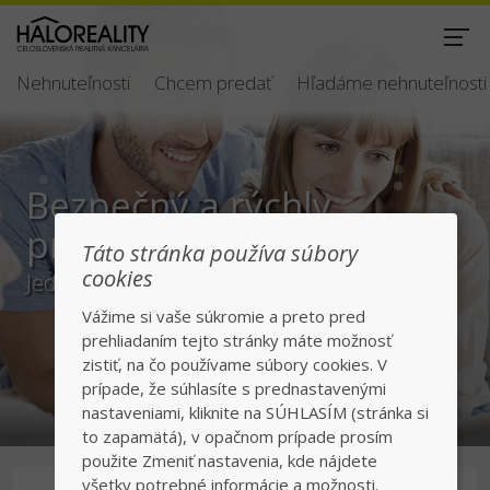
Nehnuteľnosti
Chcem predať
Hľadáme nehnuteľnosti
Bezpečný a rýchly
predaj/kúpa
Táto stránka používa súbory
cookies
Jednotka v realitách na slovenskom trhu
Vážime si vaše súkromie a preto pred
prehliadaním tejto stránky máte možnosť
zistiť, na čo používame súbory cookies. V
prípade, že súhlasíte s prednastavenými
nastaveniami, kliknite na SÚHLASÍM (stránka si
to zapamätá), v opačnom prípade prosím
použite Zmeniť nastavenia, kde nájdete
všetky potrebné informácie a možnosti.