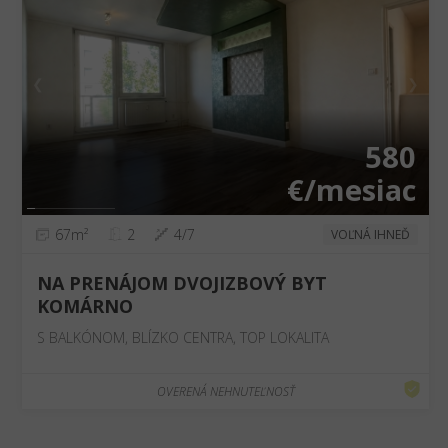
❮
❯
580
€/mesiac
67m²
2
4/7
VOĽNÁ IHNEĎ
NA PRENÁJOM DVOJIZBOVÝ BYT
KOMÁRNO
S BALKÓNOM, BLÍZKO CENTRA, TOP LOKALITA
OVERENÁ NEHNUTEĽNOSŤ