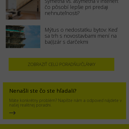
Symetria vs. asymetria v interiéri:
čo pôsobí lepšie pri predaji
nehnuteľnosti?
Mýtus o nedostatku bytov: Keď
sa trh s novostavbami mení na
ba(i)zár s darčekmi
ZOBRAZIŤ CELÚ PORADŇU/ČLÁNKY
Nenašli ste čo ste hľadali?
Máte konkrétny problém? Napíšte nám a odpoveď nájdete v
našej realitnej poradni.