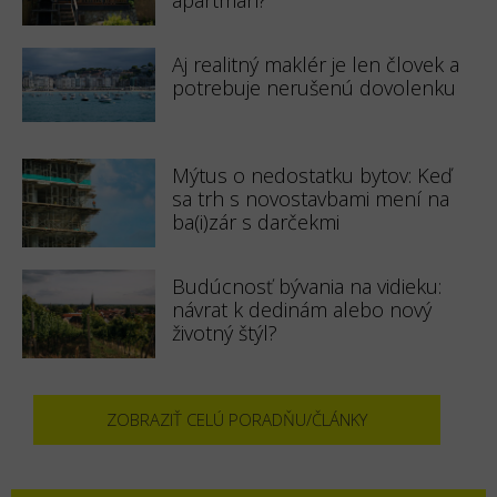
Aj realitný maklér je len človek a
potrebuje nerušenú dovolenku
Mýtus o nedostatku bytov: Keď
sa trh s novostavbami mení na
ba(i)zár s darčekmi
Budúcnosť bývania na vidieku:
návrat k dedinám alebo nový
životný štýl?
ZOBRAZIŤ CELÚ PORADŇU/ČLÁNKY