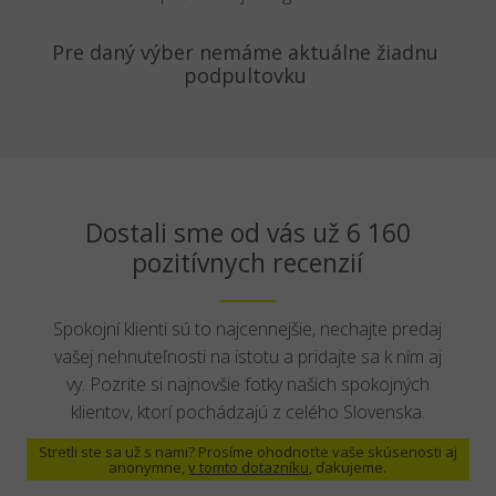
Pre daný výber nemáme aktuálne žiadnu
podpultovku
Dostali sme od vás už 6 160
pozitívnych recenzií
Spokojní klienti sú to najcennejšie, nechajte predaj
vašej nehnuteľnosti na istotu a pridajte sa k ním aj
vy. Pozrite si najnovšie fotky našich spokojných
klientov, ktorí pochádzajú z celého Slovenska.
Stretli ste sa už s nami? Prosíme ohodnoťte vaše skúsenosti aj
anonymne,
v tomto dotazníku
, ďakujeme.