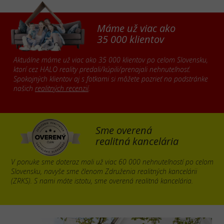
Máme už viac ako
35 000 klientov
Aktuálne máme už viac ako 35 000 klientov po celom Slovensku,
ktorí cez HALO reality predali/kúpili/prenajali nehnuteľnosť.
Spokojných klientov aj s fotkami si môžete pozrieť na podstránke
našich
realitných recenzií
.
Sme overená
realitná kancelária
V ponuke sme doteraz mali už viac 60 000 nehnuteľností po celom
Slovensku, navyše sme členom Združenia realitných kancelárii
(ZRKS). S nami máte istotu, sme overená realitná kancelária.