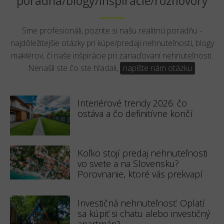
poradňa/blogy/inšpirácie/rozhovory
Sme profesionáli, pozrite si našu realitnú poradňu -
najdôležitejšie otázky pri kúpe/predaji nehnuteľnosti, blogy
maklérov, či naše inšpirácie pri zariaďovaní nehnuteľnosti.
Nenašli ste čo ste hľadali,
napíšte nám otázku
.
Interiérové trendy 2026: čo
ostáva a čo definitívne končí
Koľko stojí predaj nehnuteľnosti
vo svete a na Slovensku?
Porovnanie, ktoré vás prekvapí
Investičná nehnuteľnosť: Oplatí
sa kúpiť si chatu alebo investičný
apartmán?