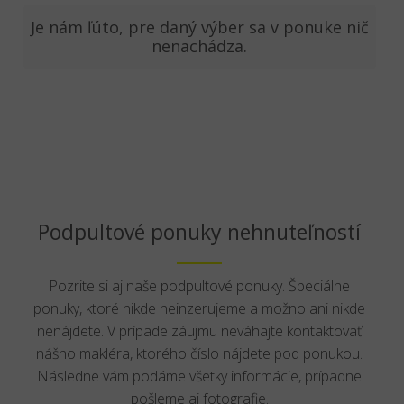
Je nám ľúto, pre daný výber sa v ponuke nič
nenachádza.
Podpultové ponuky nehnuteľností
Pozrite si aj naše podpultové ponuky. Špeciálne
ponuky, ktoré nikde neinzerujeme a možno ani nikde
nenájdete. V prípade záujmu neváhajte kontaktovať
nášho makléra, ktorého číslo nájdete pod ponukou.
Následne vám podáme všetky informácie, prípadne
pošleme aj fotografie.