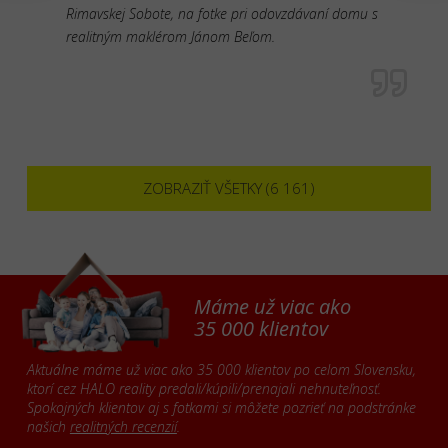
Rimavskej Sobote, na fotke pri odovzdávaní domu s
realitným maklérom Jánom Beľom.
ZOBRAZIŤ VŠETKY (6 161)
Máme už viac ako
35 000 klientov
Aktuálne máme už viac ako 35 000 klientov po celom Slovensku,
ktorí cez HALO reality predali/kúpili/prenajali nehnuteľnosť.
Spokojných klientov aj s fotkami si môžete pozrieť na podstránke
našich
realitných recenzií
.