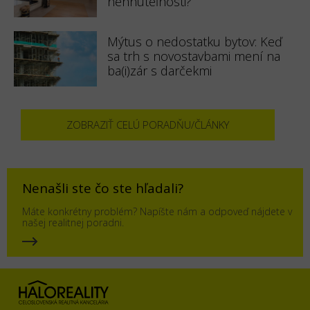
nehnuteľnosti?
Mýtus o nedostatku bytov: Keď
sa trh s novostavbami mení na
ba(i)zár s darčekmi
ZOBRAZIŤ CELÚ PORADŇU/ČLÁNKY
Nenašli ste čo ste hľadali?
Máte konkrétny problém? Napíšte nám a odpoveď nájdete v
našej realitnej poradni.