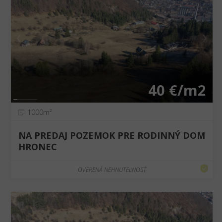
❮
❯
40 €/m2
1000m²
NA PREDAJ POZEMOK PRE RODINNÝ DOM
HRONEC
OVERENÁ NEHNUTEĽNOSŤ