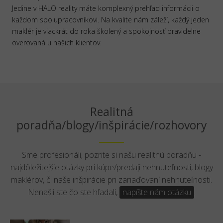
Jedine v HALO reality máte komplexný prehľad informácii o
každom spolupracovníkovi. Na kvalite nám záleží, každý jeden
maklér je viackrát do roka školený a spokojnosť pravidelne
overovaná u našich klientov.
Realitná
poradňa/blogy/inšpirácie/rozhovory
Sme profesionáli, pozrite si našu realitnú poradňu -
najdôležitejšie otázky pri kúpe/predaji nehnuteľnosti, blogy
maklérov, či naše inšpirácie pri zariaďovaní nehnuteľnosti.
Nenašli ste čo ste hľadali,
napíšte nám otázku
.