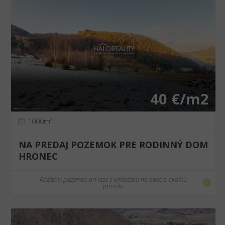
❮
❯
40 €/m2
1000m²
NA PREDAJ POZEMOK PRE RODINNÝ DOM
HRONEC
Rozľahlý pozemok pri lese s výhľadom na obec a okolitú
prírodu