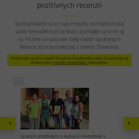
pozitívnych recenzií
Spokojní klienti sú to najcennejšie, nechajte predaj
vašej nehnuteľnosti na istotu a pridajte sa k ním aj
vy. Pozrite si najnovšie fotky našich spokojných
klientov, ktorí pochádzajú z celého Slovenska.
Stretli ste sa už s nami? Prosíme ohodnoťte vaše skúsenosti aj
anonymne,
v tomto dotazníku
, ďakujeme.
Spokojní predávajúci a kupujúci novostavby v