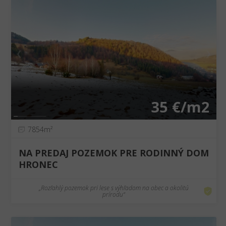
❮
❯
35 €/m2
7854m²
NA PREDAJ POZEMOK PRE RODINNÝ DOM
HRONEC
„Rozľahlý pozemok pri lese s výhľadom na obec a okolitú
prírodu“