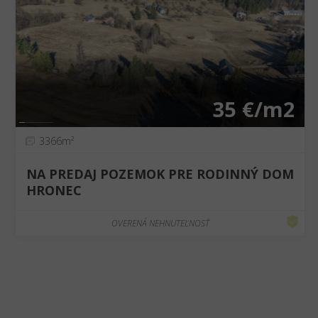
❮
❯
35 €/m2
3366m²
NA PREDAJ POZEMOK PRE RODINNÝ DOM
HRONEC
OVERENÁ NEHNUTEĽNOSŤ