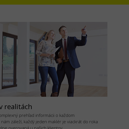
v realitách
komplexný prehľad informácii o každom
 nám záleží, každý jeden maklér je viackrát do roka
lne overovaná u našich klientov.