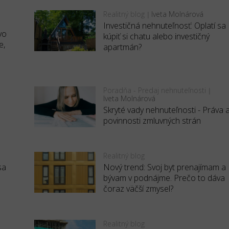
Realitný blog
Iveta Molnárová
|
Investičná nehnuteľnosť: Oplatí sa
vo
kúpiť si chatu alebo investičný
e,
apartmán?
Poradňa - Predaj nehnuteľnosti
|
Iveta Molnárová
Skryté vady nehnuteľnosti - Práva 
povinnosti zmluvných strán
Realitný blog
sa
Nový trend: Svoj byt prenajímam a
bývam v podnájme. Prečo to dáva
čoraz väčší zmysel?
Realitný blog