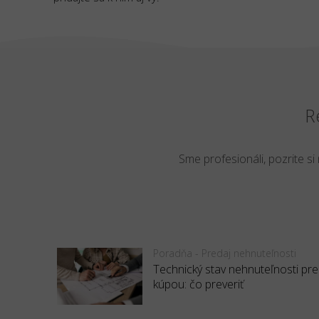
R
Sme profesionáli, pozrite si
Poradňa - Predaj nehnuteľnosti
Technický stav nehnuteľnosti pr
kúpou: čo preveriť