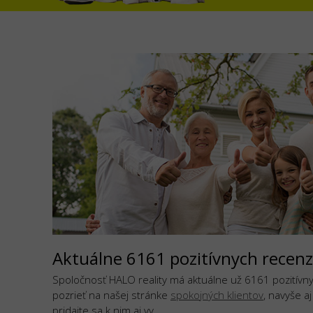
Aktuálne 6161 pozitívnych recenz
Spoločnosť HALO reality má aktuálne už 6161 pozitívnyc
pozrieť na našej stránke
spokojných klientov
, navyše a
pridajte sa k nim aj vy.