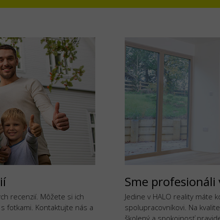
ií
Sme profesionáli 
h recenzií. Môžete si ich
Jedine v HALO reality máte 
j s fotkami. Kontaktujte nás a
spolupracovníkovi. Na kvalite
školený a spokojnosť pravide