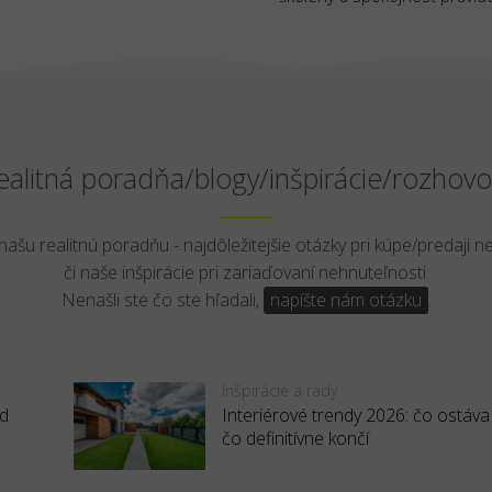
ealitná poradňa/blogy/inšpirácie/rozhovo
 našu realitnú poradňu - najdôležitejšie otázky pri kúpe/predaji n
či naše inšpirácie pri zariaďovaní nehnuteľnosti.
Nenašli ste čo ste hľadali,
napíšte nám otázku
.
Inšpirácie a rady
ed
Interiérové trendy 2026: čo ostáva
čo definitívne končí