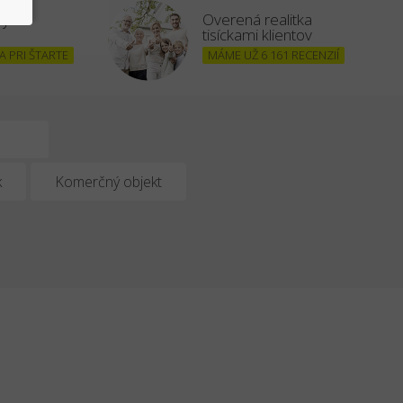
šným
Overená realitka
tisíckami klientov
 PRI ŠTARTE
MÁME UŽ 6 161 RECENZIÍ
k
Komerčný objekt