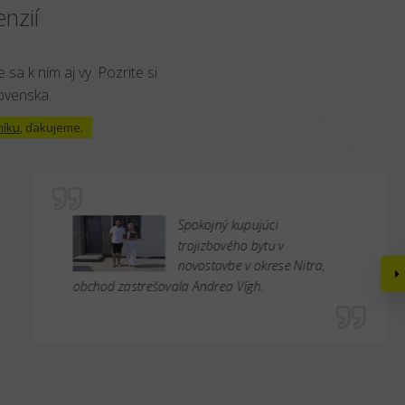
nzií
 sa k ním aj vy. Pozrite si
lovenska.
níku
, ďakujeme.
Spokojný kupujúci
trojizbového bytu v
novostavbe v okrese Nitra,
obchod zastrešovala Andrea Vígh.