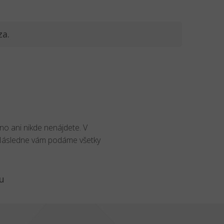
za.
no ani nikde nenájdete. V
 Následne vám podáme všetky
u