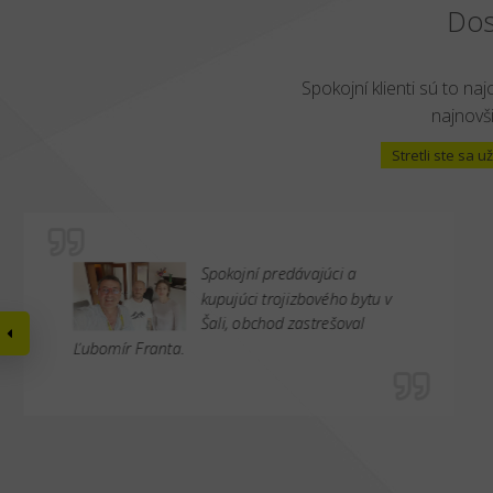
Dos
Spokojní klienti sú to naj
najnovši
Stretli ste sa
Spokojní predávajúci a
kupujúci trojizbového bytu v
Šali, obchod zastrešoval
Ľubomír Franta.