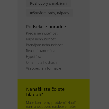
Rozhovory s maklérmi
Inšpirácie, rady, nápady
Podsekcie poradne:
Predaj nehnuteľnosti
Kúpa nehnuteľnosti
Prenájom nehnuteľnosti
Realitná kancelária
a
Hypotéka
O nehnuteľnostiach
Všeobecné informácie
Nenašli ste čo ste
hľadali?
Máte konkrétny problém? Napíšte
nám a odpoveď nájdete v našej