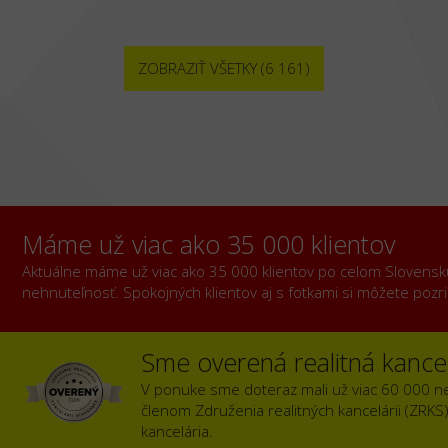
ZOBRAZIŤ VŠETKY (6 161)
Máme už viac ako 35 000 klientov
Aktuálne máme už viac ako 35 000 klientov po celom Slovensku, 
nehnuteľnosť. Spokojných klientov aj s fotkami si môžete poz
Sme overená realitná kancel
V ponuke sme doteraz mali už viac 60 000 n
členom Združenia realitných kancelárii (ZRKS
kancelária.