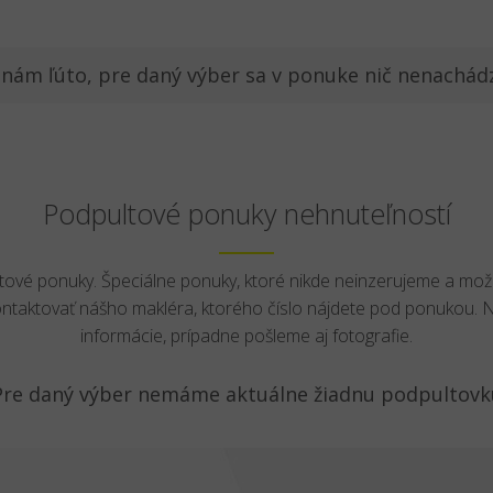
 nám ľúto, pre daný výber sa v ponuke nič nenachád
Podpultové ponuky nehnuteľností
ltové ponuky. Špeciálne ponuky, ktoré nikde neinzerujeme a mož
ontaktovať nášho makléra, ktorého číslo nájdete pod ponukou.
informácie, prípadne pošleme aj fotografie.
Pre daný výber nemáme aktuálne žiadnu podpultovk