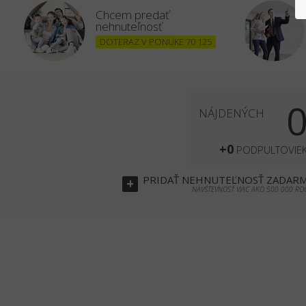
Chcem predať
nehnuteľnosť
DOTERAZ V PONUKE 70 125
NÁJDENÝCH
+0
PODPULTOVIE
PRIDAŤ
NEHNUTEĽNOSŤ
ZADAR
+
NÁVŠTEVNOSŤ VIAC AKO 500 000 RO