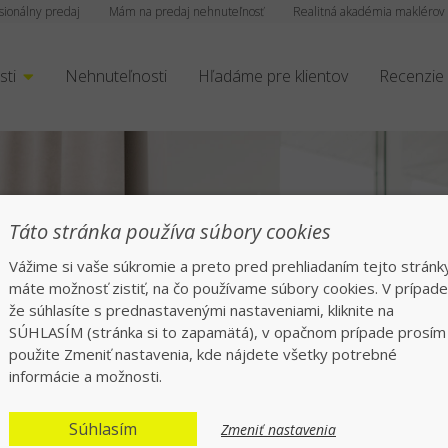
sionálny predaj
Mám na predaj nehnuteľnosť
Realitná akadémia maklérov
sti
Nehnuteľnosti
Hľadáme pre klientov
Recenzie
rofesionáli tisíckam
Táto stránka používa súbory cookies
Vážime si vaše súkromie a preto pred prehliadaním tejto stránk
echajte všetko na nás, rýchlo a bezpeč
máte možnosť zistiť, na čo používame súbory cookies. V prípade
že súhlasíte s prednastavenými nastaveniami, kliknite na
SÚHLASÍM (stránka si to zapamätá), v opačnom prípade prosím
použite Zmeniť nastavenia, kde nájdete všetky potrebné
informácie a možnosti.
Súhlasím
Zmeniť nastavenia