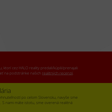
ktorí cez HALO reality predali/kúpili/prenajali
rieť na podstránke našich
realitných recenzií
.
ária
ehnuteľností po celom Slovensku, navyše sme
). S nami máte istotu, sme overená realitná