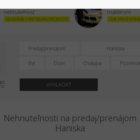
Chcem kúpiť
Stať sa úšpe
nehnuteľnosť
maklérom
HĽADÁME 1 947 NEHNUTEĽNOSTÍ
SME PRVÁ VOĽBA
0
Predaj/prenájom
Byt
Dom
Chalupa
Pozemo
K
MO
VYHĽADAŤ
ČNE
Nehnuteľnosti na predaj/prenájom
Haniska