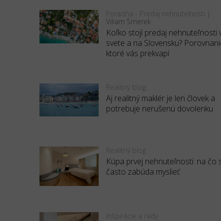
Poradňa - Predaj nehnuteľnosti
|
Viliam Smerek
Koľko stojí predaj nehnuteľnosti 
svete a na Slovensku? Porovnani
ktoré vás prekvapí
Realitný blog
Aj realitný maklér je len človek a
potrebuje nerušenú dovolenku
Realitný blog
Kúpa prvej nehnuteľnosti: na čo 
často zabúda myslieť
Inšpirácie a rady