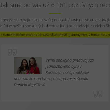
tali sme od vás už 6 161 pozitívnych rece
cennejšie, nechajte predaj vašej nehnuteľnosti na istotu a pridajte
e fotky našich spokojných klientov, ktorí pochádzajú z celého S
 už s nami? Prosíme ohodnoťte vaše skúsenosti aj anonymne,
v tomto dotaz
Veľmi spokojná predávajúca
jednoizbového bytu v
Košiciach, našej maklérke
doniesla krásnu kyticu, obchod zastrešovala
Daniela Kupčíková.