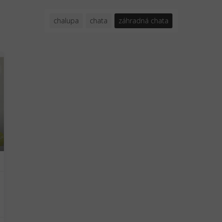
chalupa
chata
záhradná chata