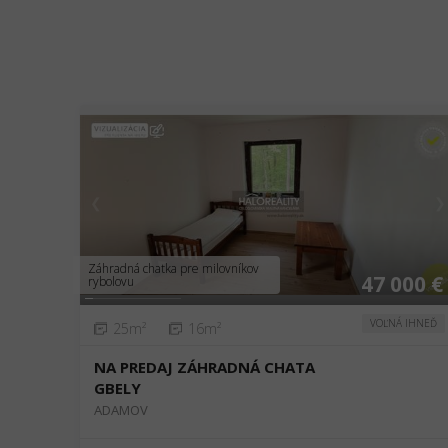
❮
❯
Záhradná chatka pre milovníkov
47 000 €
rybolovu
VOĽNÁ IHNEĎ
25m²
16m²
NA PREDAJ ZÁHRADNÁ CHATA
GBELY
ADAMOV