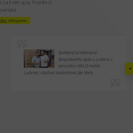
 sa k ním aj vy. Pozrite si
lovenska.
níku
, ďakujeme.
Spokojný predávajúci
dvojizbového bytu v Lučenci v
kancelárii HALO reality
Lučenec, obchod zastrešoval Ján Beľa.