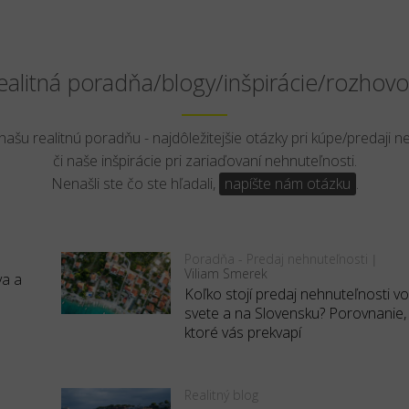
ealitná poradňa/blogy/inšpirácie/rozhovo
 našu realitnú poradňu - najdôležitejšie otázky pri kúpe/predaji n
či naše inšpirácie pri zariaďovaní nehnuteľnosti.
Nenašli ste čo ste hľadali,
napíšte nám otázku
.
Poradňa - Predaj nehnuteľnosti
|
Viliam Smerek
va a
Koľko stojí predaj nehnuteľnosti v
svete a na Slovensku? Porovnanie,
ktoré vás prekvapí
Realitný blog