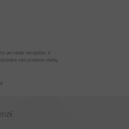
no ani nikde nenájdete. V
 Následne vám podáme všetky
u
nzií