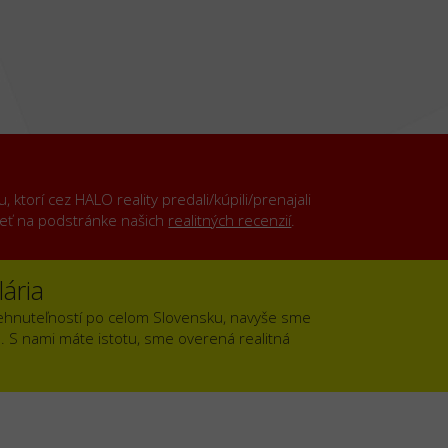
ktorí cez HALO reality predali/kúpili/prenajali
rieť na podstránke našich
realitných recenzií
.
ária
ehnuteľností po celom Slovensku, navyše sme
). S nami máte istotu, sme overená realitná