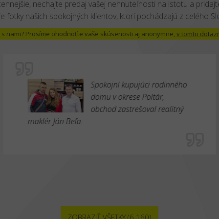
cennejšie, nechajte predaj vašej nehnuteľnosti na istotu a pridajte
e fotky našich spokojných klientov, ktorí pochádzajú z celého S
 už s nami? Prosíme ohodnoťte vaše skúsenosti aj anonymne,
v tomto dotaz
Spokojní kupujúci rodinného
domu v okrese Poltár,
obchod zastrešoval realitný
maklér Ján Beľa.
ZOBRAZIŤ VŠETKY (6 160)