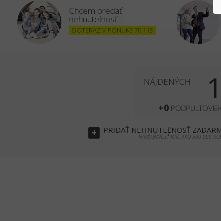
Chcem predať
nehnuteľnosť
DOTERAZ V PONUKE 70 113
NÁJDENÝCH
+0
PODPULTOVIE
PRIDAŤ
NEHNUTEĽNOSŤ
ZADAR
+
NÁVŠTEVNOSŤ VIAC AKO 500 000 RO