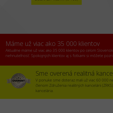
Máme už viac ako 35 000 klientov
Aktuálne máme už viac ako 35 000 klientov po celom Slovensku, 
nehnuteľnosť. Spokojných klientov aj s fotkami si môžete poz
Sme overená realitná kancel
V ponuke sme doteraz mali už viac 60 000 n
členom Združenia realitných kancelárii (ZRKS
kancelária.