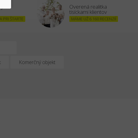
šným
Overená realitka
tisíckami klientov
 PRI ŠTARTE
MÁME UŽ 6 160 RECENZIÍ
k
Komerčný objekt