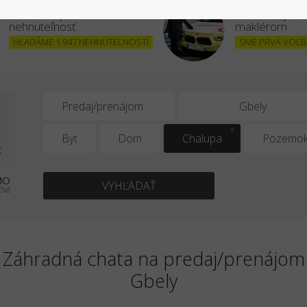
Chcem kúpiť
Stať sa úšpe
nehnuteľnosť
maklérom
HĽADÁME 1 947 NEHNUTEĽNOSTÍ
SME PRVÁ VOĽBA
1
Predaj/prenájom
Byt
Dom
Chalupa
Pozemo
K
MO
VYHĽADAŤ
ČNE
Záhradná chata na predaj/prenájom
Gbely