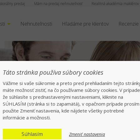
sionálny predaj
Mám na predaj nehnuteľnosť
Realitná akadémia maklérov
sti
Nehnuteľnosti
Hľadáme pre klientov
Recenzie
čný a rýchly preda
Táto stránka používa súbory cookies
Vážime si vaše súkromie a preto pred prehliadaním tejto stránk
Jednotka v realitách na slovenskom trhu
máte možnosť zistiť, na čo používame súbory cookies. V prípade
že súhlasíte s prednastavenými nastaveniami, kliknite na
SÚHLASÍM (stránka si to zapamätá), v opačnom prípade prosím
použite Zmeniť nastavenia, kde nájdete všetky potrebné
informácie a možnosti.
Súhlasím
Zmeniť nastavenia