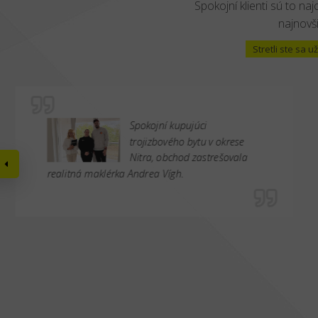
Spokojní klienti sú to naj
najnovši
Stretli ste sa
Spokojní kupujúci
trojizbového bytu v okrese
Nitra, obchod zastrešovala
realitná maklérka Andrea Vígh.