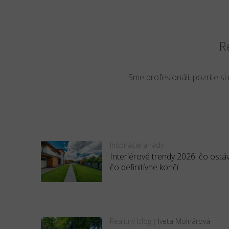
R
Sme profesionáli, pozrite si
Inšpirácie a rady
Interiérové trendy 2026: čo ostá
čo definitívne končí
Realitný blog
Iveta Molnárová
|