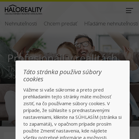
Nehnuteľnosti
Chcem predať
Hľadáme nehnuteľnosti
 v realitách
Bezpečný a 
predaj/kúp
entov po celom
Táto stránka používa súbory
cookies
Jednotka v realitách
Vážime si vaše súkromie a preto pred
prehliadaním tejto stránky máte možnosť
zistiť, na čo používame súbory cookies. V
prípade, že súhlasíte s prednastavenými
nastaveniami, kliknite na SÚHLASÍM (stránka si
to zapamätá), v opačnom prípade prosím
použite Zmeniť nastavenia, kde nájdete
všetky potrebné informácie a možnosti.