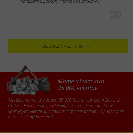
manažérkou pobočky Andreou Kovarčíkovou.
ZOBRAZIŤ VŠETKY (6 161)
Máme už viac ako
35 000 klientov
Aktuálne máme už viac ako 35 000 klientov po celom Slovensku,
ktorí cez HALO reality predali/kúpili/prenajali nehnuteľnosť.
Spokojných klientov aj s fotkami si môžete pozrieť na podstránke
našich
realitných recenzií
.