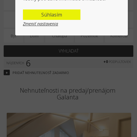
Predaj/prenájom
Súhlasím
Zmeniť nastavenia
Byt
Dom
Chalupa
Pozemok
Komercia
VYHĽADAŤ
6
+0
PODPULTOVIEK
NÁJDENÝCH
+
PRIDAŤ
NEHNUTEĽNOSŤ
ZADARMO
Nehnuteľnosti na predaj/prenájom
Galanta