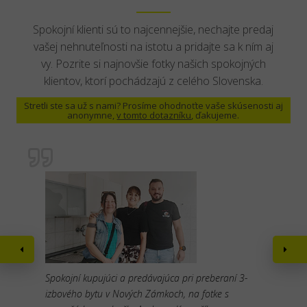
Spokojní klienti sú to najcennejšie, nechajte predaj
vašej nehnuteľnosti na istotu a pridajte sa k ním aj
vy. Pozrite si najnovšie fotky našich spokojných
klientov, ktorí pochádzajú z celého Slovenska.
Stretli ste sa už s nami? Prosíme ohodnoťte vaše skúsenosti aj
anonymne,
v tomto dotazníku
, ďakujeme.
Spokojní kupujúci a predávajúca pri preberaní 3-
izbového bytu v Nových Zámkoch, na fotke s