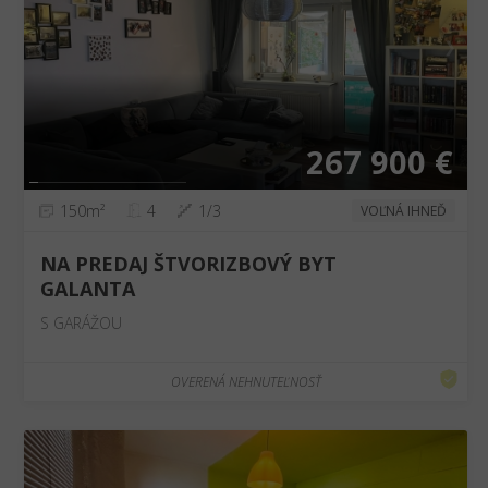
❮
❯
267 900 €
150m²
4
1/3
VOĽNÁ IHNEĎ
NA PREDAJ ŠTVORIZBOVÝ BYT
GALANTA
S GARÁŽOU
OVERENÁ NEHNUTEĽNOSŤ