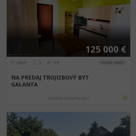
❮
❯
125 000 €
68m²
3
1/8
VOĽNÁ IHNEĎ
NA PREDAJ TROJIZBOVÝ BYT
GALANTA
OVERENÁ NEHNUTEĽNOSŤ