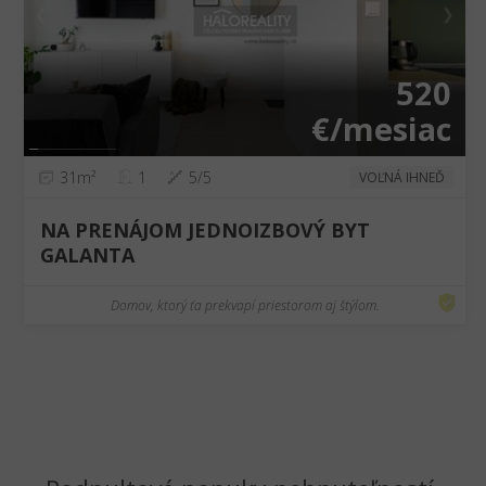
❮
❯
520
€/mesiac
31m²
1
5/5
VOĽNÁ IHNEĎ
NA PRENÁJOM JEDNOIZBOVÝ BYT
GALANTA
Domov, ktorý ťa prekvapí priestorom aj štýlom.