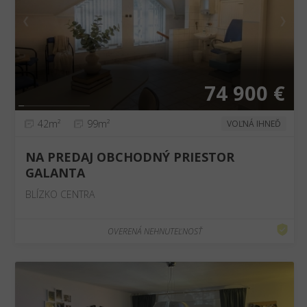
❮
❯
74 900 €
42m²
99m²
VOĽNÁ IHNEĎ
NA PREDAJ OBCHODNÝ PRIESTOR
GALANTA
BLÍZKO CENTRA
OVERENÁ NEHNUTEĽNOSŤ