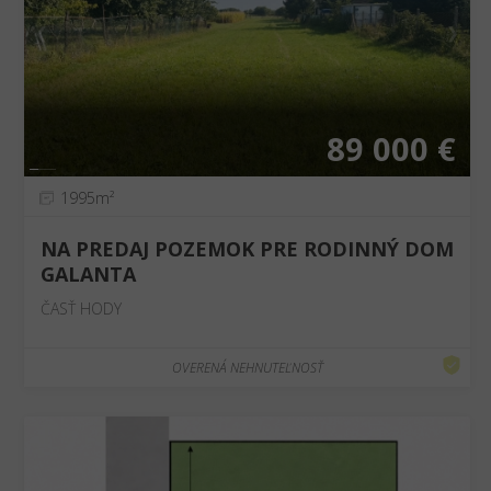
❮
❯
89 000 €
1995m²
NA PREDAJ POZEMOK PRE RODINNÝ DOM
GALANTA
ČASŤ HODY
OVERENÁ NEHNUTEĽNOSŤ