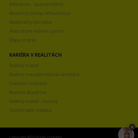
Referencie - spokojní klienti
Bezpečný predaj nehnuteľnosti
Reklamačný poriadok
Alternatívne riešenie sporov
Mapa stránky
KARIÉRA V REALITÁCH
Realitný maklér
Realitný manažér/vlastná kancelária
Franšíza v realitách
Realitná akadémia
Realitný maklér - bonusy
Osobný web makléra
Copyright ©2026 HALO reality