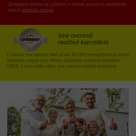
Spokojných klientov aj s fotkami si môžete pozrieť na podstránke
našich
realitných recenzií
.
Sme overená
realitná kancelária
V ponuke sme doteraz mali už viac 60 000 nehnuteľností po celom
Slovensku, navyše sme členom Združenia realitných kancelárii
(ZRKS). S nami máte istotu, sme overená realitná kancelária.