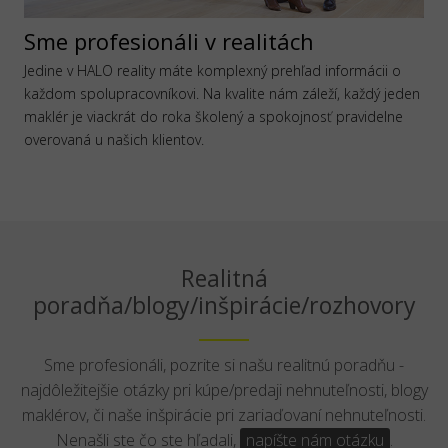
Sme profesionáli v realitách
Jedine v HALO reality máte komplexný prehľad informácii o
každom spolupracovníkovi. Na kvalite nám záleží, každý jeden
maklér je viackrát do roka školený a spokojnosť pravidelne
overovaná u našich klientov.
Realitná
poradňa/blogy/inšpirácie/rozhovory
Sme profesionáli, pozrite si našu realitnú poradňu -
najdôležitejšie otázky pri kúpe/predaji nehnuteľnosti, blogy
maklérov, či naše inšpirácie pri zariaďovaní nehnuteľnosti.
Nenašli ste čo ste hľadali,
napíšte nám otázku
.