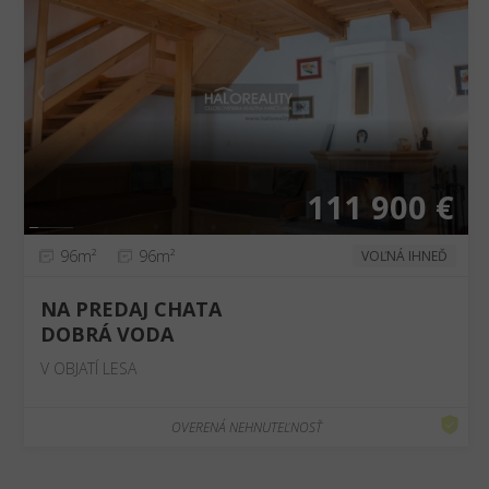
❮
❯
111 900 €
96m²
96m²
VOĽNÁ IHNEĎ
NA PREDAJ CHATA
DOBRÁ VODA
V OBJATÍ LESA
OVERENÁ NEHNUTEĽNOSŤ