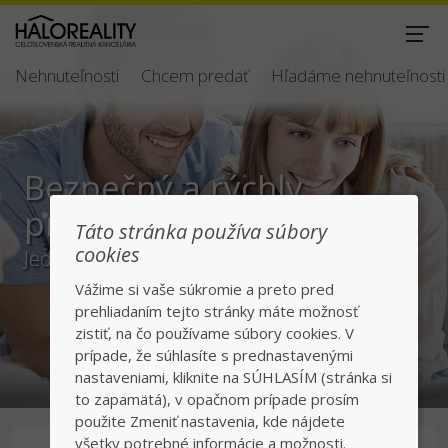
Nehnuteľnosti
Chcem predať
Hľadáme nehnuteľnosti
Bezpečný a rýchly
predaj/kúpa
Táto stránka používa súbory
cookies
Jednotka v realitách na slovenskom trhu
Vážime si vaše súkromie a preto pred
prehliadaním tejto stránky máte možnosť
zistiť, na čo používame súbory cookies. V
prípade, že súhlasíte s prednastavenými
nastaveniami, kliknite na SÚHLASÍM (stránka si
to zapamätá), v opačnom prípade prosím
použite Zmeniť nastavenia, kde nájdete
všetky potrebné informácie a možnosti.