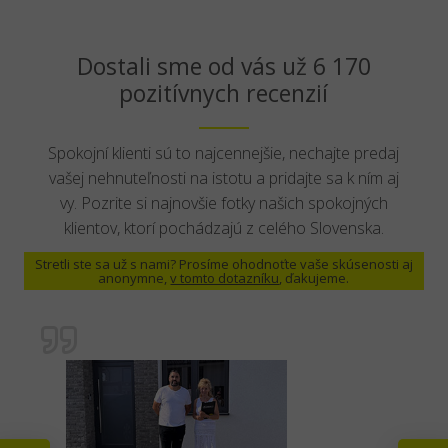
Dostali sme od vás už 6 170
pozitívnych recenzií
Spokojní klienti sú to najcennejšie, nechajte predaj
vašej nehnuteľnosti na istotu a pridajte sa k ním aj
vy. Pozrite si najnovšie fotky našich spokojných
klientov, ktorí pochádzajú z celého Slovenska.
Stretli ste sa už s nami? Prosíme ohodnoťte vaše skúsenosti aj
anonymne,
v tomto dotazníku
, ďakujeme.