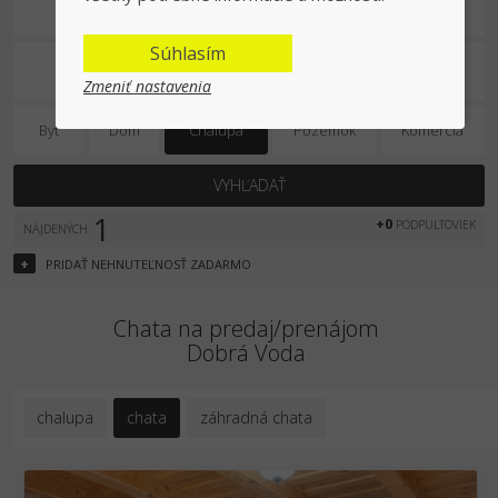
Predaj/prenájom
Súhlasím
Zmeniť nastavenia
Byt
Dom
Chalupa
Pozemok
Komercia
VYHĽADAŤ
1
+0
PODPULTOVIEK
NÁJDENÝCH
+
PRIDAŤ
NEHNUTEĽNOSŤ
ZADARMO
Chata na predaj/prenájom
Dobrá Voda
chalupa
chata
záhradná chata