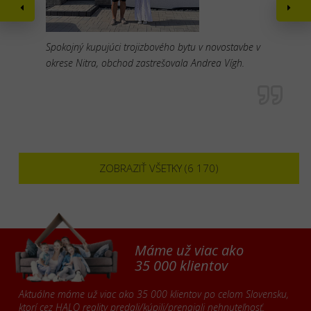
Spokojný kupujúci trojizbového bytu v novostavbe v
okrese Nitra, obchod zastrešovala Andrea Vígh.
ZOBRAZIŤ VŠETKY (6 170)
Máme už viac ako
35 000 klientov
Aktuálne máme už viac ako 35 000 klientov po celom Slovensku,
ktorí cez HALO reality predali/kúpili/prenajali nehnuteľnosť.