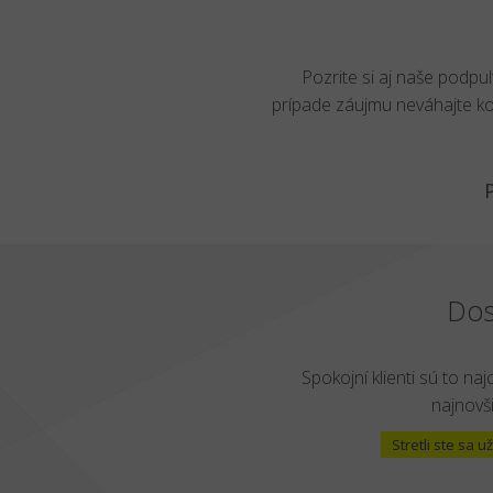
Pozrite si aj naše podpu
prípade záujmu neváhajte k
Dos
Spokojní klienti sú to naj
najnovši
Stretli ste sa