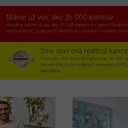
Máme už viac ako 35 000 klientov
Aktuálne máme už viac ako 35 000 klientov po celom Slovensku, 
nehnuteľnosť. Spokojných klientov aj s fotkami si môžete poz
Sme overená realitná kancel
V ponuke sme doteraz mali už viac 60 000 n
členom Združenia realitných kancelárii (ZRKS
kancelária.