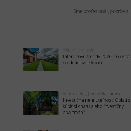
Sme profesionáli, pozrite si
Inšpirácie a rady
Interiérové trendy 2026: čo ostá
čo definitívne končí
Realitný blog
Iveta Molnárová
|
Investičná nehnuteľnosť: Oplatí s
kúpiť si chatu alebo investičný
apartmán?