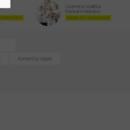
šným
Overená realitka
tisíckami klientov
 PRI ŠTARTE
MÁME UŽ 6 160 RECENZIÍ
k
Komerčný objekt