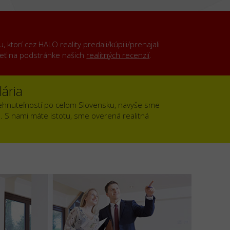
ktorí cez HALO reality predali/kúpili/prenajali
rieť na podstránke našich
realitných recenzií
.
ária
ehnuteľností po celom Slovensku, navyše sme
). S nami máte istotu, sme overená realitná