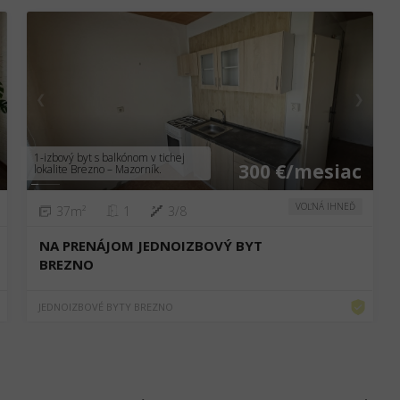
❮
❯
1-izbový byt s balkónom v tichej
300 €/mesiac
lokalite Brezno – Mazorník.
VOĽNÁ IHNEĎ
37m²
1
3/8
NA PRENÁJOM JEDNOIZBOVÝ BYT
BREZNO
JEDNOIZBOVÉ BYTY BREZNO