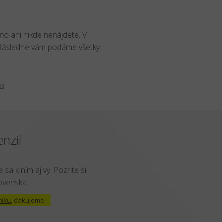
no ani nikde nenájdete. V
 Následne vám podáme všetky
u
nzií
 sa k ním aj vy. Pozrite si
lovenska.
níku
, ďakujeme.