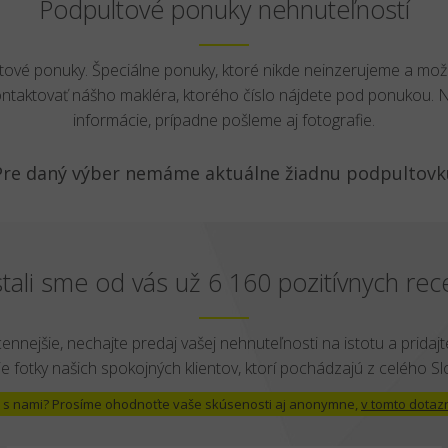
Podpultové ponuky nehnuteľností
ltové ponuky. Špeciálne ponuky, ktoré nikde neinzerujeme a mož
ontaktovať nášho makléra, ktorého číslo nájdete pod ponukou.
informácie, prípadne pošleme aj fotografie.
Pre daný výber nemáme aktuálne žiadnu podpultovk
tali sme od vás už 6 160 pozitívnych rece
cennejšie, nechajte predaj vašej nehnuteľnosti na istotu a pridajte
e fotky našich spokojných klientov, ktorí pochádzajú z celého S
 už s nami? Prosíme ohodnoťte vaše skúsenosti aj anonymne,
v tomto dotaz