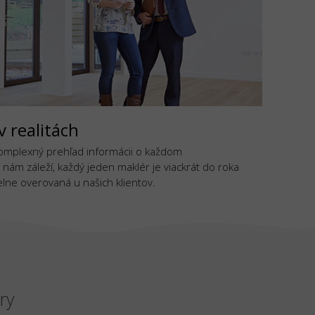
v realitách
komplexný prehľad informácii o každom
 nám záleží, každý jeden maklér je viackrát do roka
lne overovaná u našich klientov.
ry