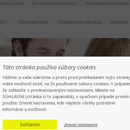
sionálny predaj
Mám na predaj nehnuteľnosť
Realitná akadémia maklérov
sti
Nehnuteľnosti
Hľadáme pre klientov
Recenzie
čný a rýchly preda
Táto stránka používa súbory cookies
Vážime si vaše súkromie a preto pred prehliadaním tejto stránk
Jednotka v realitách na slovenskom trhu
máte možnosť zistiť, na čo používame súbory cookies. V prípade
že súhlasíte s prednastavenými nastaveniami, kliknite na
SÚHLASÍM (stránka si to zapamätá), v opačnom prípade prosím
použite Zmeniť nastavenia, kde nájdete všetky potrebné
informácie a možnosti.
Súhlasím
Zmeniť nastavenia