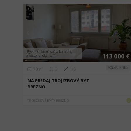
❮
❯
„Bývanie, ktoré spája komfort,
113 000 €
priestor a lokalitu.“
VOĽNÁ IHNEĎ
70m²
3
1/8
NA PREDAJ TROJIZBOVÝ BYT
BREZNO
TROJIZBOVÉ BYTY BREZNO