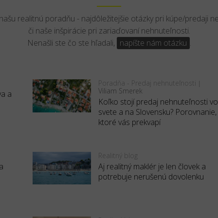
 našu realitnú poradňu - najdôležitejšie otázky pri kúpe/predaji n
či naše inšpirácie pri zariaďovaní nehnuteľnosti.
Nenašli ste čo ste hľadali,
napíšte nám otázku
.
Poradňa - Predaj nehnuteľnosti
|
Viliam Smerek
va a
Koľko stojí predaj nehnuteľnosti v
svete a na Slovensku? Porovnanie,
ktoré vás prekvapí
Realitný blog
a
Aj realitný maklér je len človek a
potrebuje nerušenú dovolenku