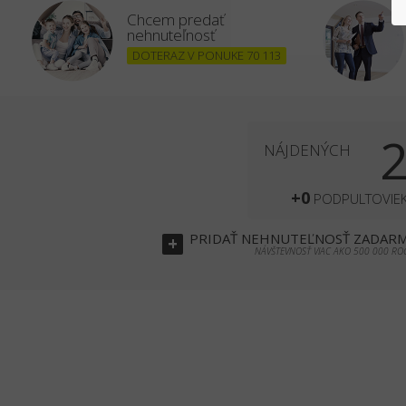
Chcem predať
nehnuteľnosť
DOTERAZ V PONUKE 70 113
NÁJDENÝCH
+0
PODPULTOVIE
PRIDAŤ
NEHNUTEĽNOSŤ
ZADAR
+
NÁVŠTEVNOSŤ VIAC AKO 500 000 RO