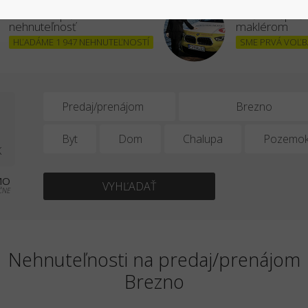
Chcem kúpiť
Stať sa úšpe
nehnuteľnosť
maklérom
HĽADÁME 1 947 NEHNUTEĽNOSTÍ
SME PRVÁ VOĽBA
2
Predaj/prenájom
Byt
Dom
Chalupa
Pozemo
K
MO
VYHĽADAŤ
ČNE
Nehnuteľnosti na predaj/prenájom
Brezno