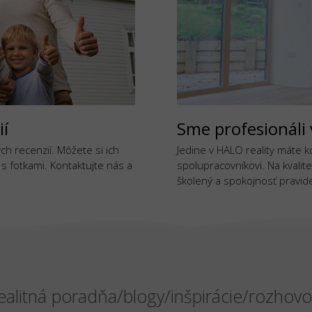
ií
Sme profesionáli 
h recenzií. Môžete si ich
Jedine v HALO reality máte 
j s fotkami. Kontaktujte nás a
spolupracovníkovi. Na kvalite
školený a spokojnosť pravide
ealitná poradňa/blogy/inšpirácie/rozhovo