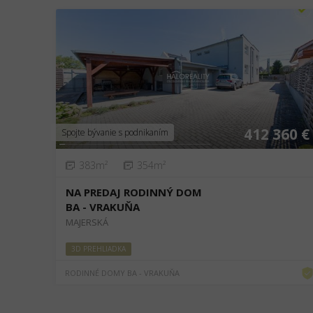
❮
❯
412 360 €
Spojte bývanie s podnikaním
383m²
354m²
NA PREDAJ RODINNÝ DOM
BA - VRAKUŇA
MAJERSKÁ
3D PREHLIADKA
RODINNÉ DOMY BA - VRAKUŇA