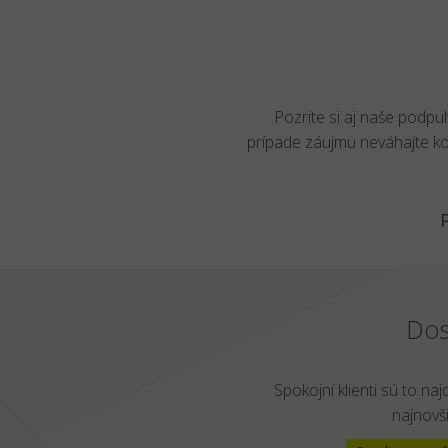
Pozrite si aj naše podpu
prípade záujmu neváhajte k
Dos
Spokojní klienti sú to naj
najnovši