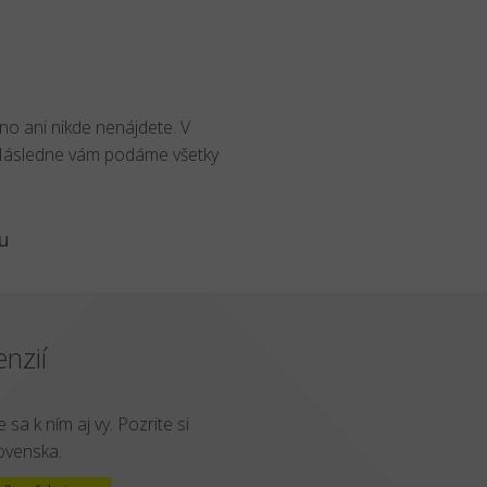
no ani nikde nenájdete. V
 Následne vám podáme všetky
u
nzií
 sa k ním aj vy. Pozrite si
lovenska.