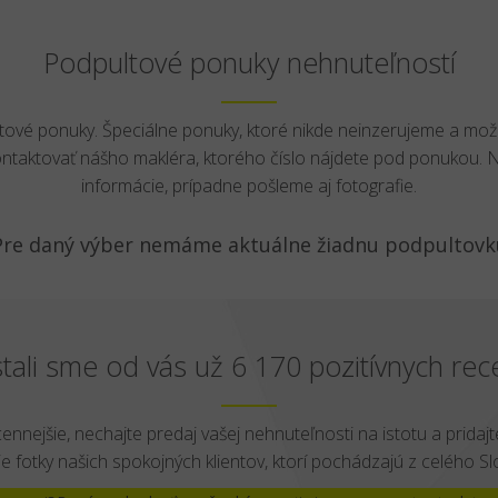
Podpultové ponuky nehnuteľností
ltové ponuky. Špeciálne ponuky, ktoré nikde neinzerujeme a mož
ontaktovať nášho makléra, ktorého číslo nájdete pod ponukou.
informácie, prípadne pošleme aj fotografie.
Pre daný výber nemáme aktuálne žiadnu podpultovk
tali sme od vás už 6 170 pozitívnych rece
cennejšie, nechajte predaj vašej nehnuteľnosti na istotu a pridajte
e fotky našich spokojných klientov, ktorí pochádzajú z celého S