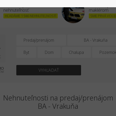
Chcem kúpiť
Stať sa úšpe
nehnuteľnosť
maklérom
HĽADÁME 1 946 NEHNUTEĽNOSTÍ
SME PRVÁ VOĽBA
4
Predaj/prenájom
Byt
Dom
Chalupa
Pozemo
K
MO
VYHĽADAŤ
ČNE
Nehnuteľnosti na predaj/prenájom
BA - Vrakuňa