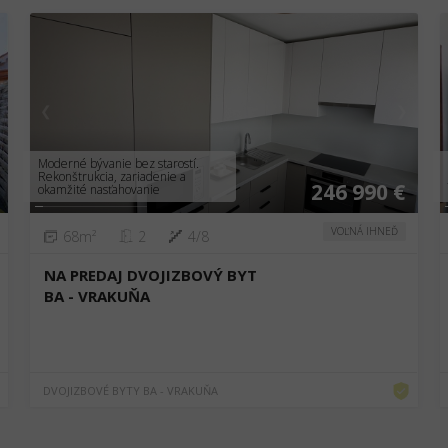
❮
❯
Moderné bývanie bez starostí.
Rekonštrukcia, zariadenie a
246 990 €
okamžité nasťahovanie
VOĽNÁ IHNEĎ
68m²
2
4/8
NA PREDAJ DVOJIZBOVÝ BYT
BA - VRAKUŇA
DVOJIZBOVÉ BYTY BA - VRAKUŇA