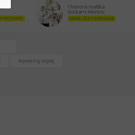
šným
Overená realitka
tisíckami klientov
 PRI ŠTARTE
MÁME UŽ 6 170 RECENZIÍ
k
Komerčný objekt