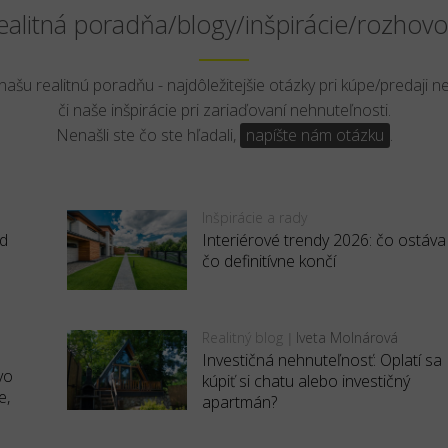
ealitná poradňa/blogy/inšpirácie/rozhovo
 našu realitnú poradňu - najdôležitejšie otázky pri kúpe/predaji n
či naše inšpirácie pri zariaďovaní nehnuteľnosti.
Nenašli ste čo ste hľadali,
napíšte nám otázku
.
Inšpirácie a rady
ed
Interiérové trendy 2026: čo ostáva
čo definitívne končí
Realitný blog
Iveta Molnárová
|
Investičná nehnuteľnosť: Oplatí sa
vo
kúpiť si chatu alebo investičný
e,
apartmán?