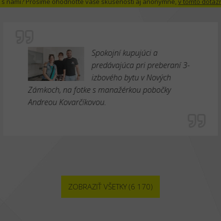
 už s nami? Prosíme ohodnoťte vaše skúsenosti aj anonymne,
v tomto dotaz
Spokojní kupujúci a
predávajúca pri preberaní 3-
izbového bytu v Nových
Zámkoch, na fotke s manažérkou pobočky
Andreou Kovarčíkovou.
ZOBRAZIŤ VŠETKY (6 170)