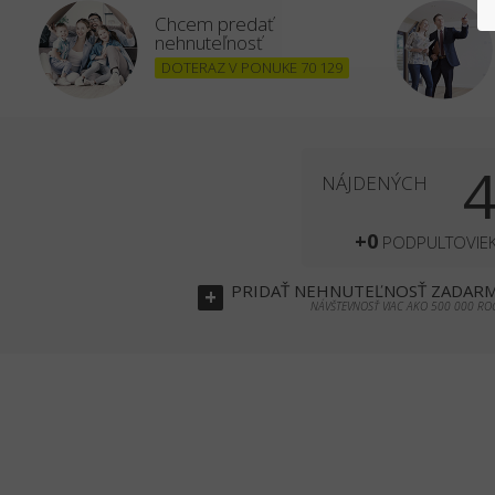
Chcem predať
nehnuteľnosť
DOTERAZ V PONUKE 70 129
NÁJDENÝCH
+0
PODPULTOVIE
PRIDAŤ
NEHNUTEĽNOSŤ
ZADAR
+
NÁVŠTEVNOSŤ VIAC AKO 500 000 RO