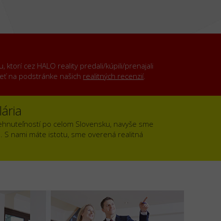
ktorí cez HALO reality predali/kúpili/prenajali
rieť na podstránke našich
realitných recenzií
.
ária
ehnuteľností po celom Slovensku, navyše sme
). S nami máte istotu, sme overená realitná