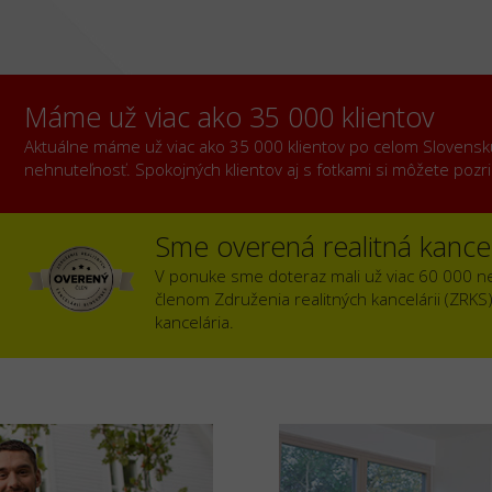
Máme už viac ako 35 000 klientov
Aktuálne máme už viac ako 35 000 klientov po celom Slovensku, 
nehnuteľnosť. Spokojných klientov aj s fotkami si môžete poz
Sme overená realitná kancel
V ponuke sme doteraz mali už viac 60 000 n
členom Združenia realitných kancelárii (ZRKS
kancelária.