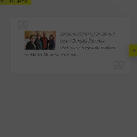
níku
, ďakujeme.
Spokojní klienti pri preberaní
bytu v Banskej Štiavnici,
obchod zastrešovala realitná
maklérka Mariana Gréčová.