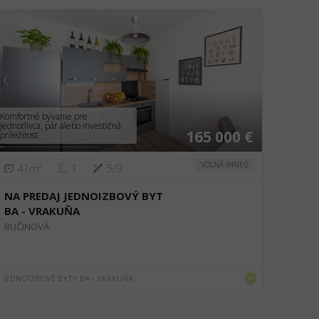
❮
❯
Komfortné bývanie pre
jednotlivca, pár alebo investičná
165 000 €
príležitosť
VOĽNÁ IHNEĎ
41m²
1
5/9
NA PREDAJ JEDNOIZBOVÝ BYT
BA - VRAKUŇA
BUČINOVÁ
JEDNOIZBOVÉ BYTY BA - VRAKUŇA