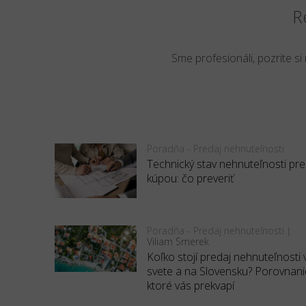
R
Sme profesionáli, pozrite si
Poradňa - Predaj nehnuteľnosti
Technický stav nehnuteľnosti pr
kúpou: čo preveriť
Poradňa - Predaj nehnuteľnosti
|
Viliam Smerek
Koľko stojí predaj nehnuteľnosti 
svete a na Slovensku? Porovnani
ktoré vás prekvapí