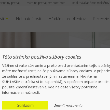
sionálny predaj
Mám na predaj nehnuteľnosť
Realitná akadémia maklérov
sti
Nehnuteľnosti
Hľadáme pre klientov
Recenzie
rofesionáli tisíckam
Táto stránka používa súbory cookies
Vážime si vaše súkromie a preto pred prehliadaním tejto stránk
echajte všetko na nás, rýchlo a bezpeč
máte možnosť zistiť, na čo používame súbory cookies. V prípade
že súhlasíte s prednastavenými nastaveniami, kliknite na
SÚHLASÍM (stránka si to zapamätá), v opačnom prípade prosím
použite Zmeniť nastavenia, kde nájdete všetky potrebné
informácie a možnosti.
Súhlasím
Zmeniť nastavenia