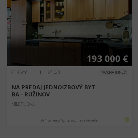
❮
❯
193 000 €
45m²
1
0/3
VOĽNÁ IHNEĎ
NA PREDAJ JEDNOIZBOVÝ BYT
BA - RUŽINOV
MILETIČOVA
Priestranný byt vo výbornej lokalite