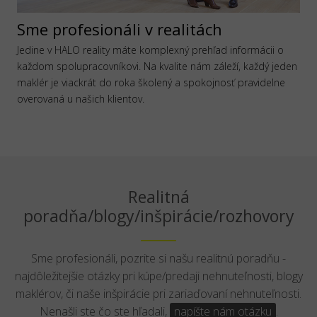
Sme profesionáli v realitách
Jedine v HALO reality máte komplexný prehľad informácii o
každom spolupracovníkovi. Na kvalite nám záleží, každý jeden
maklér je viackrát do roka školený a spokojnosť pravidelne
overovaná u našich klientov.
Realitná
poradňa/blogy/inšpirácie/rozhovory
Sme profesionáli, pozrite si našu realitnú poradňu -
najdôležitejšie otázky pri kúpe/predaji nehnuteľnosti, blogy
maklérov, či naše inšpirácie pri zariaďovaní nehnuteľnosti.
Nenašli ste čo ste hľadali,
napíšte nám otázku
.