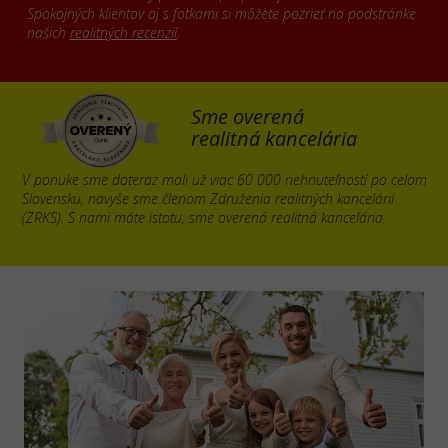
Spokojných klientov aj s fotkami si môžete pozrieť na podstránke
našich
realitných recenzií
.
Sme overená
realitná kancelária
V ponuke sme doteraz mali už viac 60 000 nehnuteľností po celom
Slovensku, navyše sme členom Združenia realitných kancelárii
(ZRKS). S nami máte istotu, sme overená realitná kancelária.