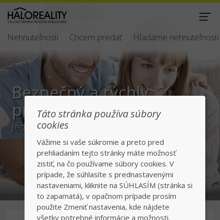
Nehnuteľnosti
Chcem predať
Hľadáme nehnuteľnosti
Bezpečný a rýchly
predaj/kúpa
Táto stránka používa súbory
cookies
Jednotka v realitách na slovenskom trhu
Vážime si vaše súkromie a preto pred
prehliadaním tejto stránky máte možnosť
zistiť, na čo používame súbory cookies. V
prípade, že súhlasíte s prednastavenými
nastaveniami, kliknite na SÚHLASÍM (stránka si
to zapamätá), v opačnom prípade prosím
použite Zmeniť nastavenia, kde nájdete
všetky potrebné informácie a možnosti.