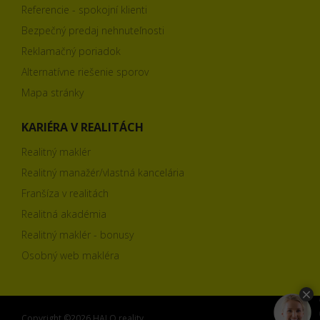
Referencie - spokojní klienti
Bezpečný predaj nehnuteľnosti
Reklamačný poriadok
Alternatívne riešenie sporov
Mapa stránky
KARIÉRA V REALITÁCH
Realitný maklér
Realitný manažér/vlastná kancelária
Franšíza v realitách
Realitná akadémia
Realitný maklér - bonusy
Osobný web makléra
Copyright ©2026 HALO reality