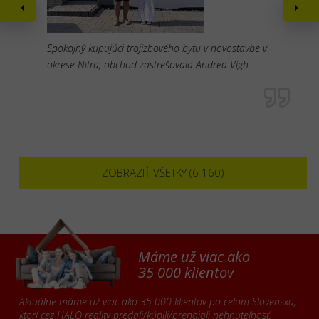
Spokojný kupujúci trojizbového bytu v novostavbe v
okrese Nitra, obchod zastrešovala Andrea Vígh.
ZOBRAZIŤ VŠETKY (6 160)
Máme už viac ako
35 000 klientov
Aktuálne máme už viac ako 35 000 klientov po celom Slovensku,
ktorí cez HALO reality predali/kúpili/prenajali nehnuteľnosť.