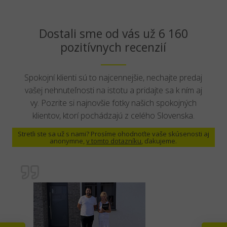
Dostali sme od vás už 6 160
pozitívnych recenzií
Spokojní klienti sú to najcennejšie, nechajte predaj
vašej nehnuteľnosti na istotu a pridajte sa k ním aj
vy. Pozrite si najnovšie fotky našich spokojných
klientov, ktorí pochádzajú z celého Slovenska.
Stretli ste sa už s nami? Prosíme ohodnoťte vaše skúsenosti aj
anonymne,
v tomto dotazníku
, ďakujeme.