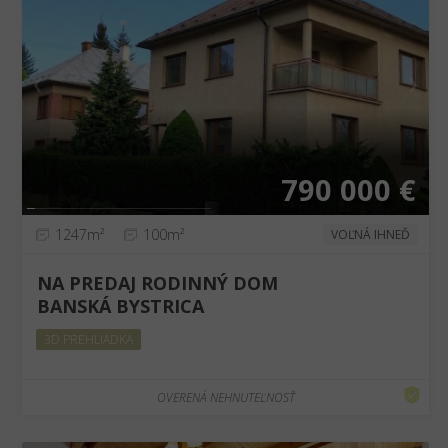
❮
❯
790 000 €
1247m²
100m²
VOĽNÁ IHNEĎ
NA PREDAJ RODINNÝ DOM
BANSKÁ BYSTRICA
3D PREHLIADKA
OVERENÁ NEHNUTEĽNOSŤ