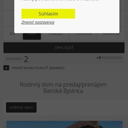
Predaj/prenájom
Súhlasím
Zmeniť nastavenia
Byt
Dom
Chalupa
Pozemok
Komercia
VYHĽADAŤ
2
+0
PODPULTOVIEK
NÁJDENÝCH
+
PRIDAŤ
NEHNUTEĽNOSŤ
ZADARMO
Rodinný dom na predaj/prenájom
Banská Bystrica
rodinný dom