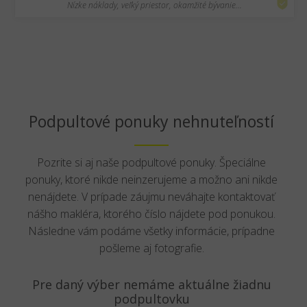
Nízke náklady, veľký priestor, okamžité bývanie...
Podpultové ponuky nehnuteľností
Pozrite si aj naše podpultové ponuky. Špeciálne
ponuky, ktoré nikde neinzerujeme a možno ani nikde
nenájdete. V prípade záujmu neváhajte kontaktovať
nášho makléra, ktorého číslo nájdete pod ponukou.
Následne vám podáme všetky informácie, prípadne
pošleme aj fotografie.
Pre daný výber nemáme aktuálne žiadnu
podpultovku