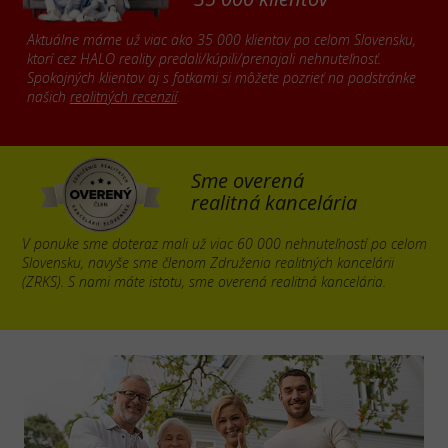
Aktuálne máme už viac ako 35 000 klientov po celom Slovensku,
ktorí cez HALO reality predali/kúpili/prenajali nehnuteľnosť.
Spokojných klientov aj s fotkami si môžete pozrieť na podstránke
našich
realitných recenzií
.
Sme overená
realitná kancelária
V ponuke sme doteraz mali už viac 60 000 nehnuteľností po celom
Slovensku, navyše sme členom Združenia realitných kancelárii
(ZRKS). S nami máte istotu, sme overená realitná kancelária.