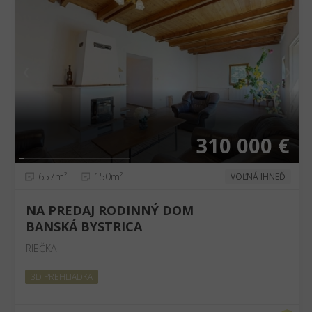
❮
❯
310 000 €
657m²
150m²
VOĽNÁ IHNEĎ
NA PREDAJ RODINNÝ DOM
BANSKÁ BYSTRICA
RIEČKA
3D PREHLIADKA