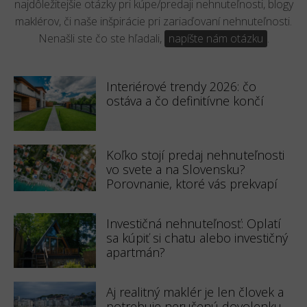
najdôležitejšie otázky pri kúpe/predaji nehnuteľnosti, blogy
maklérov, či naše inšpirácie pri zariaďovaní nehnuteľnosti.
Nenašli ste čo ste hľadali,
napíšte nám otázku
.
Interiérové trendy 2026: čo
ostáva a čo definitívne končí
Koľko stojí predaj nehnuteľnosti
vo svete a na Slovensku?
Porovnanie, ktoré vás prekvapí
Investičná nehnuteľnosť: Oplatí
sa kúpiť si chatu alebo investičný
apartmán?
Aj realitný maklér je len človek a
potrebuje nerušenú dovolenku