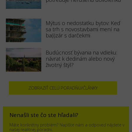
Mýtus o nedostatku bytov: Keď
sa trh s novostavbami mení na
ba(i)zár s darčekmi
Budúcnosť bývania na vidieku:
návrat k dedinám alebo nový
životný štýl?
ZOBRAZIŤ CELÚ PORADŇU/ČLÁNKY
Nenašli ste čo ste hľadali?
Máte konkrétny problém? Napíšte nám a odpoveď nájdete v
našej realitnej poradni.