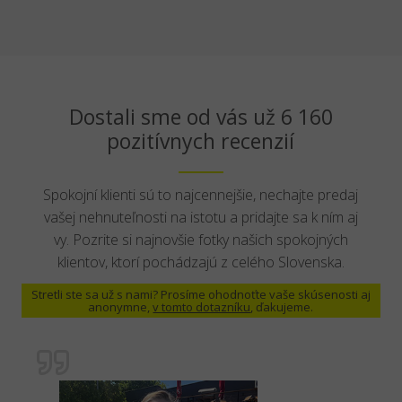
Dostali sme od vás už 6 160
pozitívnych recenzií
Spokojní klienti sú to najcennejšie, nechajte predaj
vašej nehnuteľnosti na istotu a pridajte sa k ním aj
vy. Pozrite si najnovšie fotky našich spokojných
klientov, ktorí pochádzajú z celého Slovenska.
Stretli ste sa už s nami? Prosíme ohodnoťte vaše skúsenosti aj
anonymne,
v tomto dotazníku
, ďakujeme.