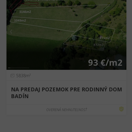
❮
❯
93 €/m2
5838m²
NA PREDAJ POZEMOK PRE RODINNÝ DOM
BADÍN
OVERENÁ NEHNUTEĽNOSŤ