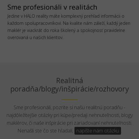
Sme profesionáli v realitách
Jedine v HALO reality máte komplexný prehľad informácii o
každom spolupracovníkovi. Na kvalite nám záleží, každý jeden
maklér je viackrát do roka školený a spokojnosť pravidelne
overovaná u našich klientov.
Realitná
poradňa/blogy/inšpirácie/rozhovory
Sme profesionáli, pozrite si našu realitnú poradňu -
najdôležitejšie otázky pri kúpe/predaji nehnuteľnosti, blogy
maklérov, či naše inšpirácie pri zariaďovaní nehnuteľnosti.
Nenašli ste čo ste hľadali,
napíšte nám otázku
.