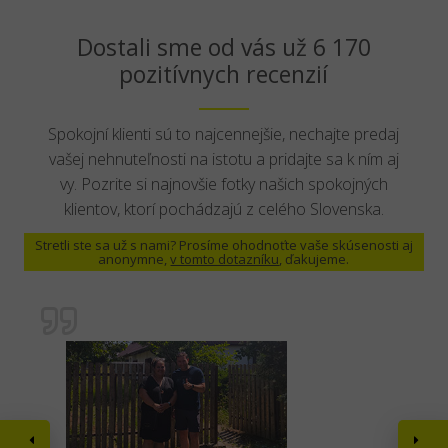
Dostali sme od vás už 6 170
pozitívnych recenzií
Spokojní klienti sú to najcennejšie, nechajte predaj
vašej nehnuteľnosti na istotu a pridajte sa k ním aj
vy. Pozrite si najnovšie fotky našich spokojných
klientov, ktorí pochádzajú z celého Slovenska.
Stretli ste sa už s nami? Prosíme ohodnoťte vaše skúsenosti aj
anonymne,
v tomto dotazníku
, ďakujeme.