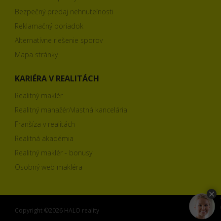
Bezpečný predaj nehnuteľnosti
Reklamačný poriadok
Alternatívne riešenie sporov
Mapa stránky
KARIÉRA V REALITÁCH
Realitný maklér
Realitný manažér/vlastná kancelária
Franšíza v realitách
Realitná akadémia
Realitný maklér - bonusy
Osobný web makléra
Copyright ©2026 HALO reality