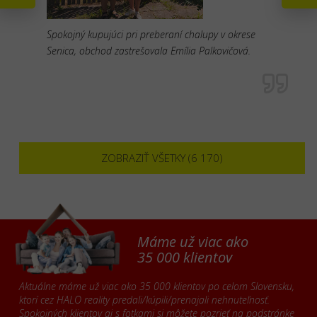
Spokojný kupujúci pri preberaní chalupy v okrese
Senica, obchod zastrešovala Emília Palkovičová.
ZOBRAZIŤ VŠETKY (6 170)
Máme už viac ako
35 000 klientov
Aktuálne máme už viac ako 35 000 klientov po celom Slovensku,
ktorí cez HALO reality predali/kúpili/prenajali nehnuteľnosť.
Spokojných klientov aj s fotkami si môžete pozrieť na podstránke