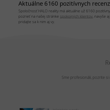
Aktuálne 6160 pozitívnych recenz
Spoločnosť HALO reality má aktuálne už 6160 pozitívnyc
pozrieť na našej stránke
spokojných klientov
, navyše a
pridajte sa k nim aj vy.
R
Sme profesionáli, pozrite si
Inšpirácie a rady