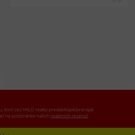
ktorí cez HALO reality predali/kúpili/prenajali
rieť na podstránke našich
realitných recenzií
.