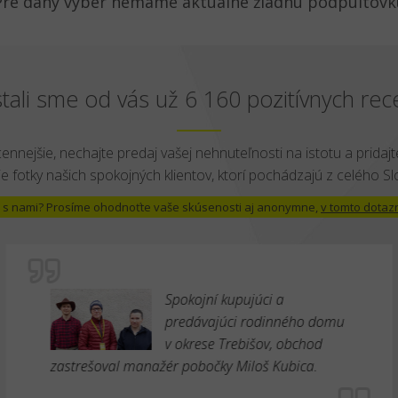
Pre daný výber nemáme aktuálne žiadnu podpultovk
tali sme od vás už 6 160 pozitívnych rece
cennejšie, nechajte predaj vašej nehnuteľnosti na istotu a pridajte
e fotky našich spokojných klientov, ktorí pochádzajú z celého S
 už s nami? Prosíme ohodnoťte vaše skúsenosti aj anonymne,
v tomto dotaz
Spokojní kupujúci a
predávajúci rodinného domu
v okrese Trebišov, obchod
zastrešoval manažér pobočky Miloš Kubica.