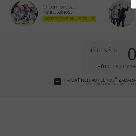
Chcem predať
nehnuteľnosť
DOTERAZ V PONUKE 70 113
NÁJDENÝCH
+0
PODPULTOVIE
PRIDAŤ
NEHNUTEĽNOSŤ
ZADAR
+
NÁVŠTEVNOSŤ VIAC AKO 500 000 RO