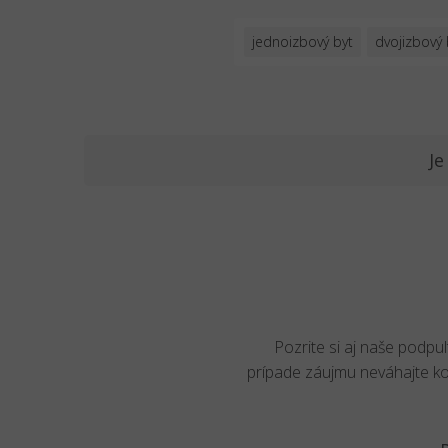
jednoizbový byt
dvojizbový 
Je
Pozrite si aj naše podpu
prípade záujmu neváhajte k