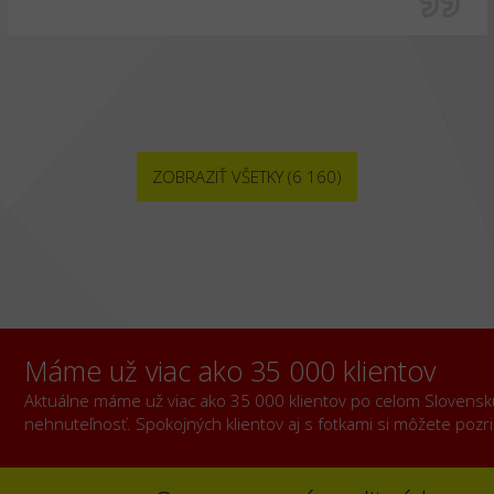
ZOBRAZIŤ VŠETKY (6 160)
Máme už viac ako 35 000 klientov
Aktuálne máme už viac ako 35 000 klientov po celom Slovensku, 
nehnuteľnosť. Spokojných klientov aj s fotkami si môžete poz