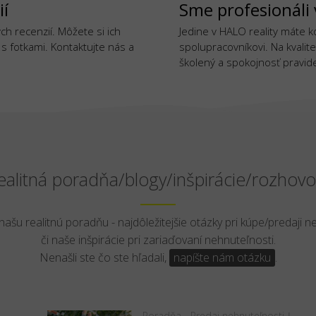
ií
Sme profesionáli 
h recenzií. Môžete si ich
Jedine v HALO reality máte 
j s fotkami. Kontaktujte nás a
spolupracovníkovi. Na kvalite
školený a spokojnosť pravide
ealitná poradňa/blogy/inšpirácie/rozhovo
 našu realitnú poradňu - najdôležitejšie otázky pri kúpe/predaji n
či naše inšpirácie pri zariaďovaní nehnuteľnosti.
Nenašli ste čo ste hľadali,
napíšte nám otázku
.
Poradňa - Predaj nehnuteľnosti
|