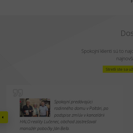
Dos
Spokojní klienti sú to naj
najnovši
Stretli ste sa
Spokojní predávajúci
rodinného domu v Poltári, po
podspise zmlúv v kancelárii
HALO reality Lučenec, obchod zastrešoval
manažér pobočky Ján Beľa.