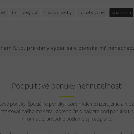
byt
trojizbový byt
štvorizbový byt
päťizbový byt
apartmán
 nám ľúto, pre daný výber sa v ponuke nič nenachád
Podpultové ponuky nehnuteľností
ltové ponuky. Špeciálne ponuky, ktoré nikde neinzerujeme a mož
ontaktovať nášho makléra, ktorého číslo nájdete pod ponukou.
informácie, prípadne pošleme aj fotografie.