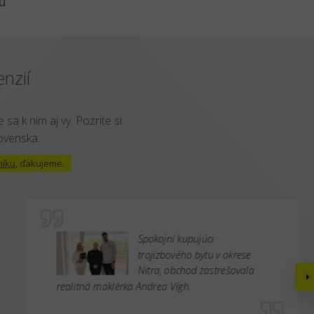
u
nzií
 sa k ním aj vy. Pozrite si
lovenska.
níku
, ďakujeme.
Spokojní kupujúci
trojizbového bytu v okrese
Nitra, obchod zastrešovala
realitná maklérka Andrea Vígh.