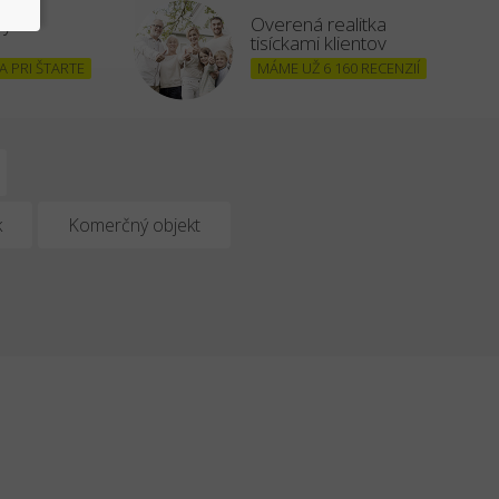
šným
Overená realitka
tisíckami klientov
 PRI ŠTARTE
MÁME UŽ 6 160 RECENZIÍ
k
Komerčný objekt