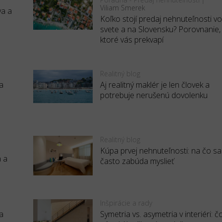
Viliam Smerek
va a
Koľko stojí predaj nehnuteľnosti v
svete a na Slovensku? Porovnanie,
ktoré vás prekvapí
Realitný blog
a
Aj realitný maklér je len človek a
potrebuje nerušenú dovolenku
Realitný blog
Kúpa prvej nehnuteľnosti: na čo sa
a a
často zabúda myslieť
Inšpirácie a rady
a
Symetria vs. asymetria v interiéri: č