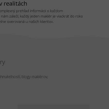
v realitách
komplexný prehľad informácii o každom
 nám záleží, každý jeden maklér je viackrát do roka
lne overovaná u našich klientov.
ry
ehnuteľnosti, blogy maklérov,