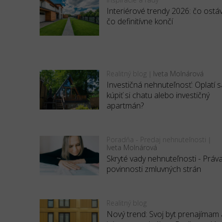
Interiérové trendy 2026: čo ostá
čo definitívne končí
Realitný blog
Iveta Molnárová
|
Investičná nehnuteľnosť: Oplatí s
kúpiť si chatu alebo investičný
apartmán?
Poradňa - Predaj nehnuteľnosti
|
Iveta Molnárová
Skryté vady nehnuteľnosti - Práv
povinnosti zmluvných strán
Realitný blog
Nový trend: Svoj byt prenajímam 