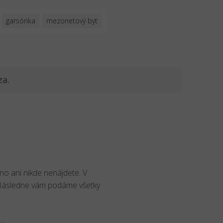
garsónka
mezonetový byt
za.
no ani nikde nenájdete. V
 Následne vám podáme všetky