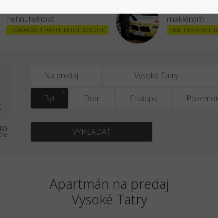
Chcem kúpiť
Stať sa úšpe
nehnuteľnosť
maklérom
HĽADÁME 1 947 NEHNUTEĽNOSTÍ
SME PRVÁ VOĽBA
0
Na predaj
Byt
Dom
Chalupa
Pozemo
K
MO
VYHĽADAŤ
ČNE
Apartmán na predaj
Vysoké Tatry