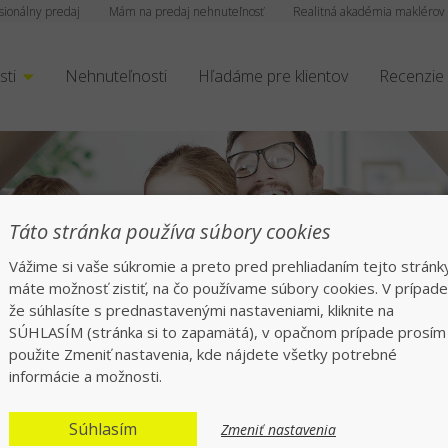
sionálny predaj
Mám na predaj nehnuteľnosť
Realitná akadémia maklérov
sti
Nehnuteľnosti
Hľadáme pre klientov
Recenzie
rofesionáli v realitá
Táto stránka používa súbory cookies
Vážime si vaše súkromie a preto pred prehliadaním tejto stránk
síce spokojných klientov po celom Sloven
máte možnosť zistiť, na čo používame súbory cookies. V prípade
že súhlasíte s prednastavenými nastaveniami, kliknite na
SÚHLASÍM (stránka si to zapamätá), v opačnom prípade prosím
použite Zmeniť nastavenia, kde nájdete všetky potrebné
informácie a možnosti.
Súhlasím
Zmeniť nastavenia