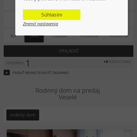
Na predaj
Súhlasím
Zmeniť nastavenia
Byt
Dom
Chalupa
Pozemok
Komercia
VYHĽADAŤ
1
+0
PODPULTOVIEK
NÁJDENÝCH
+
PRIDAŤ
NEHNUTEĽNOSŤ
ZADARMO
Rodinný dom na predaj
Veselé
rodinný dom