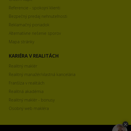
Referencie - spokojní klienti
Bezpečný predaj nehnuteľnosti
Reklamačný poriadok
Alternatívne riešenie sporov
Mapa stránky
KARIÉRA V REALITÁCH
Realitný maklér
Realitný manažér/vlastná kancelária
Franšíza v realitách
Realitná akadémia
Realitný maklér - bonusy
Osobný web makléra