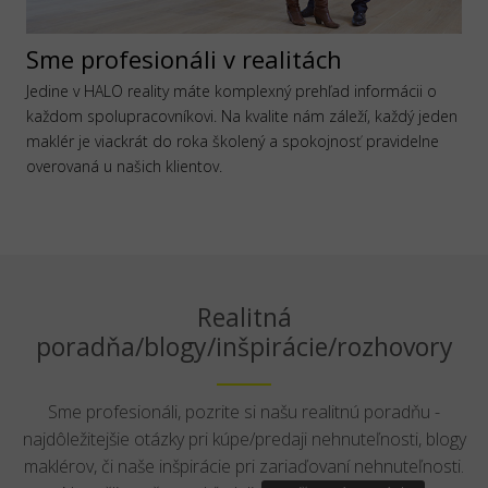
Sme profesionáli v realitách
Jedine v HALO reality máte komplexný prehľad informácii o
každom spolupracovníkovi. Na kvalite nám záleží, každý jeden
maklér je viackrát do roka školený a spokojnosť pravidelne
overovaná u našich klientov.
Realitná
poradňa/blogy/inšpirácie/rozhovory
Sme profesionáli, pozrite si našu realitnú poradňu -
najdôležitejšie otázky pri kúpe/predaji nehnuteľnosti, blogy
maklérov, či naše inšpirácie pri zariaďovaní nehnuteľnosti.