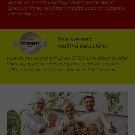
ktorí cez HALO reality predali/kúpili/prenajali nehnuteľnosť.
Spokojných klientov aj s fotkami si môžete pozrieť na podstránke
našich
realitných recenzií
.
Sme overená
realitná kancelária
V ponuke sme doteraz mali už viac 60 000 nehnuteľností po celom
Slovensku, navyše sme členom Združenia realitných kancelárii
(ZRKS). S nami máte istotu, sme overená realitná kancelária.