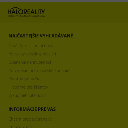
NAJČASTEJŠIE VYHĽADÁVANÉ
O nás/profil spoločnosti
Kontakty - realitný makléri
Ocenenie nehnuteľnosti
Potvrdenie pre dedičské konanie
Realitná poradňa
Hľadáme pre klientov
Výkup nehnuteľností
INFORMÁCIE PRE VÁS
Chcem predať/prenajať
Chcem kúpiť