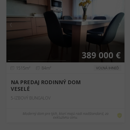
❮
❯
389 000 €
1515m²
84m²
VOĽNÁ IHNEĎ
NA PREDAJ RODINNÝ DOM
VESELÉ
5-IZBOVÝ BUNGALOV
Moderný dom pre tých, ktorí majú radi nadštandard, za
exkluzívnu cenu.