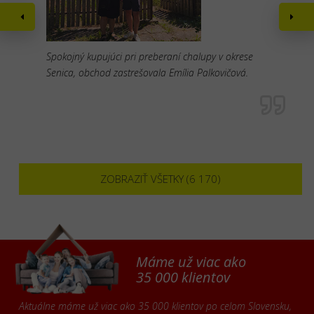
Spokojný kupujúci pri preberaní chalupy v okrese
Senica, obchod zastrešovala Emília Palkovičová.
ZOBRAZIŤ VŠETKY (6 170)
Máme už viac ako
35 000 klientov
Aktuálne máme už viac ako 35 000 klientov po celom Slovensku,