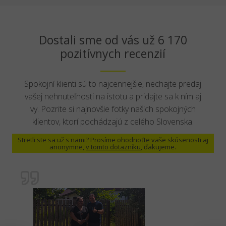
Dostali sme od vás už 6 170
pozitívnych recenzií
Spokojní klienti sú to najcennejšie, nechajte predaj
vašej nehnuteľnosti na istotu a pridajte sa k ním aj
vy. Pozrite si najnovšie fotky našich spokojných
klientov, ktorí pochádzajú z celého Slovenska.
Stretli ste sa už s nami? Prosíme ohodnoťte vaše skúsenosti aj
anonymne,
v tomto dotazníku
, ďakujeme.