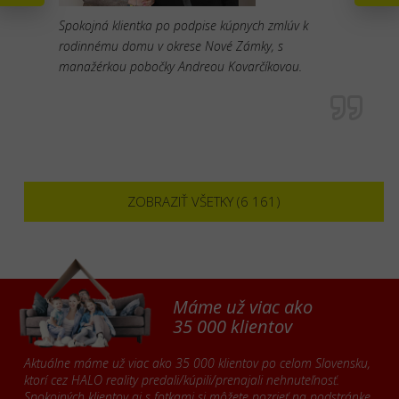
Spokojná klientka po podpise kúpnych zmlúv k
rodinnému domu v okrese Nové Zámky, s
manažérkou pobočky Andreou Kovarčíkovou.
ZOBRAZIŤ VŠETKY (6 161)
Máme už viac ako
35 000 klientov
Aktuálne máme už viac ako 35 000 klientov po celom Slovensku,
ktorí cez HALO reality predali/kúpili/prenajali nehnuteľnosť.
Spokojných klientov aj s fotkami si môžete pozrieť na podstránke