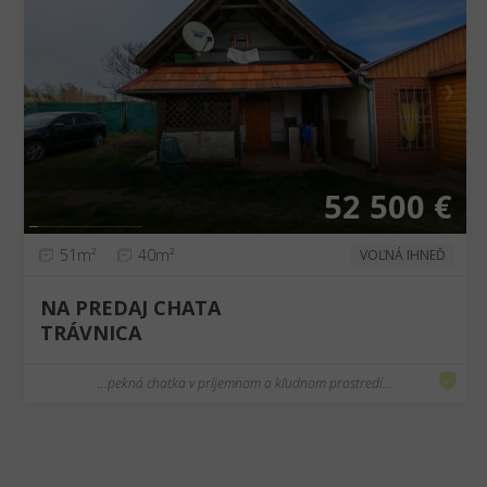
❮
❯
52 500 €
51m²
40m²
VOĽNÁ IHNEĎ
NA PREDAJ CHATA
TRÁVNICA
...pekná chatka v príjemnom a kľudnom prostredí...