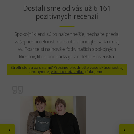
Dostali sme od vás už 6 161
pozitívnych recenzií
Spokojní klienti sú to najcennejšie, nechajte predaj
vašej nehnuteľnosti na istotu a pridajte sa k ním aj
vy. Pozrite si najnovšie fotky našich spokojných
klientov, ktorí pochádzajú z celého Slovenska.
Stretli ste sa už s nami? Prosíme ohodnoťte vaše skúsenosti aj
anonymne,
v tomto dotazníku
, ďakujeme.