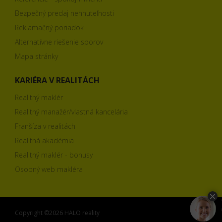
Bezpečný predaj nehnuteľnosti
Reklamačný poriadok
Alternatívne riešenie sporov
Mapa stránky
KARIÉRA V REALITÁCH
Realitný maklér
Realitný manažér/vlastná kancelária
Franšíza v realitách
Realitná akadémia
Realitný maklér - bonusy
Osobný web makléra
Copyright ©2026 HALO reality