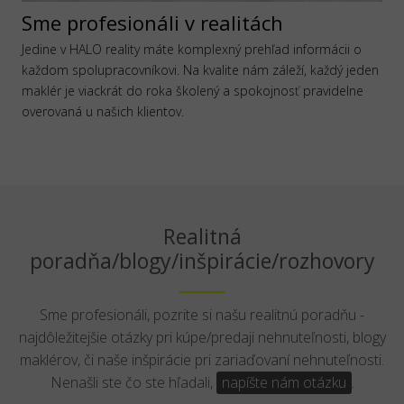
Sme profesionáli v realitách
Jedine v HALO reality máte komplexný prehľad informácii o
každom spolupracovníkovi. Na kvalite nám záleží, každý jeden
maklér je viackrát do roka školený a spokojnosť pravidelne
overovaná u našich klientov.
Realitná
poradňa/blogy/inšpirácie/rozhovory
Sme profesionáli, pozrite si našu realitnú poradňu -
najdôležitejšie otázky pri kúpe/predaji nehnuteľnosti, blogy
maklérov, či naše inšpirácie pri zariaďovaní nehnuteľnosti.
Nenašli ste čo ste hľadali,
napíšte nám otázku
.