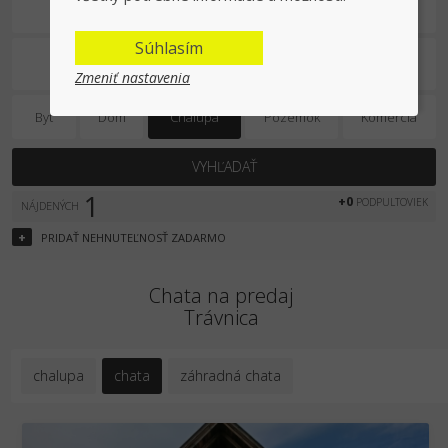
Na predaj
Súhlasím
Zmeniť nastavenia
Byt
Dom
Chalupa
Pozemok
Komercia
VYHĽADAŤ
1
+0
PODPULTOVIEK
NÁJDENÝCH
+
PRIDAŤ
NEHNUTEĽNOSŤ
ZADARMO
Chata na predaj
Trávnica
chalupa
chata
záhradná chata