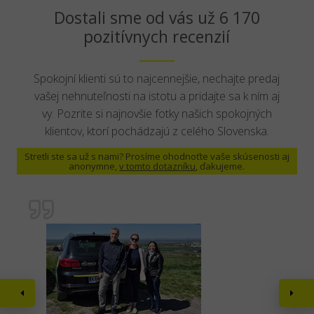
Dostali sme od vás už 6 170
pozitívnych recenzií
Spokojní klienti sú to najcennejšie, nechajte predaj
vašej nehnuteľnosti na istotu a pridajte sa k ním aj
vy. Pozrite si najnovšie fotky našich spokojných
klientov, ktorí pochádzajú z celého Slovenska.
Stretli ste sa už s nami? Prosíme ohodnoťte vaše skúsenosti aj
anonymne,
v tomto dotazníku
, ďakujeme.