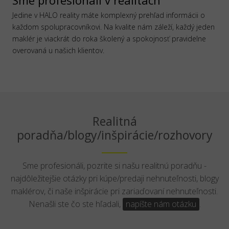
Jedine v HALO reality máte komplexný prehľad informácii o
každom spolupracovníkovi. Na kvalite nám záleží, každý jeden
maklér je viackrát do roka školený a spokojnosť pravidelne
overovaná u našich klientov.
Realitná
poradňa/blogy/inšpirácie/rozhovory
Sme profesionáli, pozrite si našu realitnú poradňu -
najdôležitejšie otázky pri kúpe/predaji nehnuteľnosti, blogy
maklérov, či naše inšpirácie pri zariaďovaní nehnuteľnosti.
Nenašli ste čo ste hľadali,
napíšte nám otázku
.