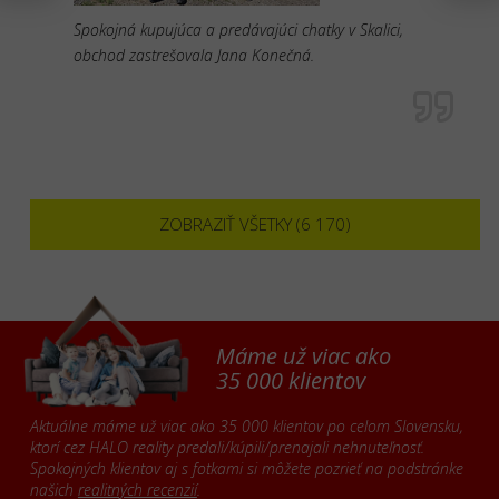
Spokojná kupujúca a predávajúci chatky v Skalici,
obchod zastrešovala Jana Konečná.
ZOBRAZIŤ VŠETKY (6 170)
Máme už viac ako
35 000 klientov
Aktuálne máme už viac ako 35 000 klientov po celom Slovensku,
ktorí cez HALO reality predali/kúpili/prenajali nehnuteľnosť.
Spokojných klientov aj s fotkami si môžete pozrieť na podstránke
našich
realitných recenzií
.