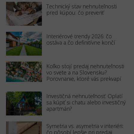
Technický stav nehnuteľnosti
pred kúpou: čo preveriť
Interiérové trendy 2026: čo
ostáva a čo definitívne končí
Koľko stojí predaj nehnuteľnosti
vo svete a na Slovensku?
Porovnanie, ktoré vás prekvapí
Investičná nehnuteľnosť: Oplatí
sa kúpiť si chatu alebo investičný
apartmán?
Symetria vs. asymetria v interiéri:
čo pôsobí lepšie pri predaji