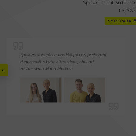
Spokojní klienti sú to naj
najnovši
Stretli ste sa
Spokojní kupujúci a predávajúci pri preberaní
dvojizbového bytu v Bratislave, obchod
zastrešovala Mária Markus.