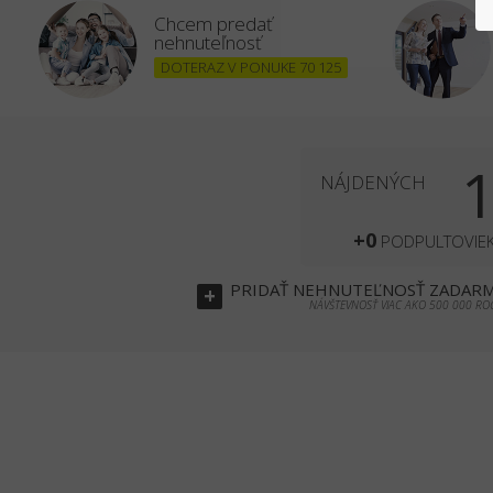
Chcem predať
nehnuteľnosť
DOTERAZ V PONUKE 70 125
NÁJDENÝCH
+0
PODPULTOVIE
PRIDAŤ
NEHNUTEĽNOSŤ
ZADAR
+
NÁVŠTEVNOSŤ VIAC AKO 500 000 RO