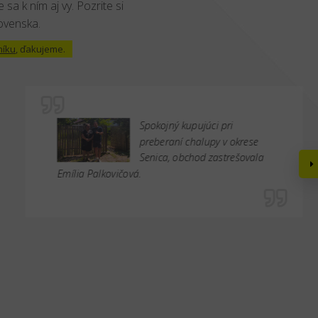
 sa k ním aj vy. Pozrite si
lovenska.
níku
, ďakujeme.
Spokojný kupujúci pri
preberaní chalupy v okrese
Senica, obchod zastrešovala
Emília Palkovičová.