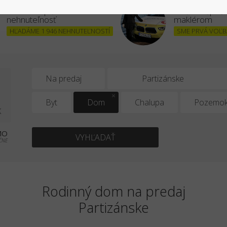
Chcem kúpiť
Stať sa úšpe
nehnuteľnosť
maklérom
HĽADÁME 1 946 NEHNUTEĽNOSTÍ
SME PRVÁ VOĽBA
1
Na predaj
Byt
Dom
Chalupa
Pozemo
K
MO
VYHĽADAŤ
ČNE
Rodinný dom na predaj
Partizánske