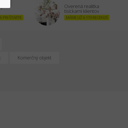
šným
Overená realitka
tisíckami klientov
 PRI ŠTARTE
MÁME UŽ 6 170 RECENZIÍ
k
Komerčný objekt