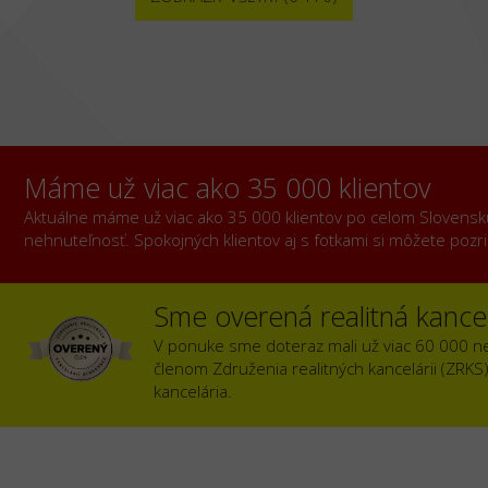
Máme už viac ako 35 000 klientov
Aktuálne máme už viac ako 35 000 klientov po celom Slovensku, 
nehnuteľnosť. Spokojných klientov aj s fotkami si môžete poz
Sme overená realitná kancel
V ponuke sme doteraz mali už viac 60 000 n
členom Združenia realitných kancelárii (ZRKS
kancelária.