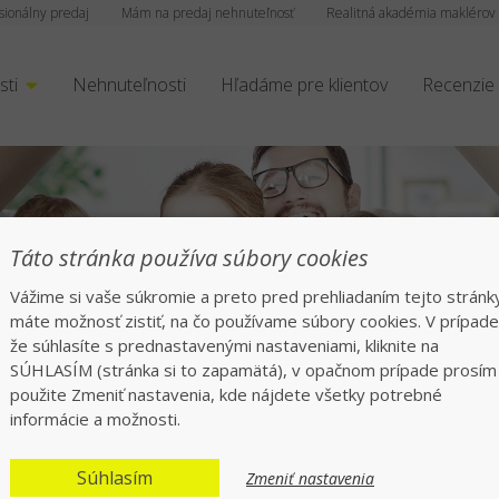
sionálny predaj
Mám na predaj nehnuteľnosť
Realitná akadémia maklérov
sti
Nehnuteľnosti
Hľadáme pre klientov
Recenzie
rofesionáli v realitá
Táto stránka používa súbory cookies
Vážime si vaše súkromie a preto pred prehliadaním tejto stránk
síce spokojných klientov po celom Sloven
máte možnosť zistiť, na čo používame súbory cookies. V prípade
že súhlasíte s prednastavenými nastaveniami, kliknite na
SÚHLASÍM (stránka si to zapamätá), v opačnom prípade prosím
použite Zmeniť nastavenia, kde nájdete všetky potrebné
informácie a možnosti.
Súhlasím
Zmeniť nastavenia