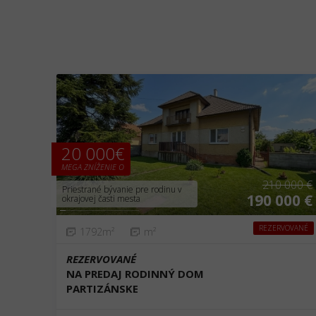
❮
❯
20 000€
MEGA ZNÍŽENIE O
210 000 €
Priestrané bývanie pre rodinu v
190 000 €
okrajovej časti mesta
REZERVOVANÉ
1792m²
m²
REZERVOVANÉ
NA PREDAJ RODINNÝ DOM
PARTIZÁNSKE