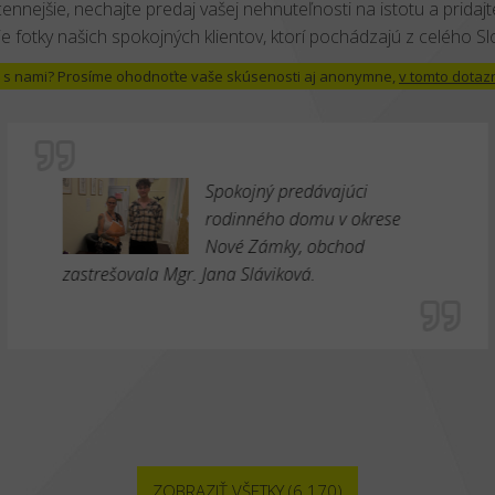
cennejšie, nechajte predaj vašej nehnuteľnosti na istotu a pridajte
e fotky našich spokojných klientov, ktorí pochádzajú z celého S
 už s nami? Prosíme ohodnoťte vaše skúsenosti aj anonymne,
v tomto dotaz
Spokojný predávajúci
rodinného domu v okrese
Nové Zámky, obchod
zastrešovala Mgr. Jana Sláviková.
ZOBRAZIŤ VŠETKY (6 170)