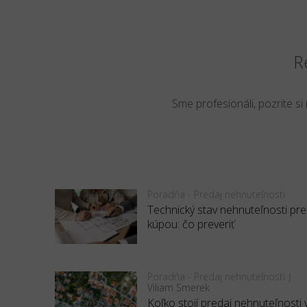
R
Sme profesionáli, pozrite si
Poradňa - Predaj nehnuteľnosti
Technický stav nehnuteľnosti pr
kúpou: čo preveriť
Poradňa - Predaj nehnuteľnosti
|
Viliam Smerek
Koľko stojí predaj nehnuteľnosti 