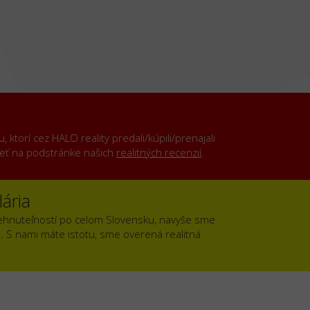
ktorí cez HALO reality predali/kúpili/prenajali
rieť na podstránke našich
realitných recenzií
.
ária
ehnuteľností po celom Slovensku, navyše sme
). S nami máte istotu, sme overená realitná