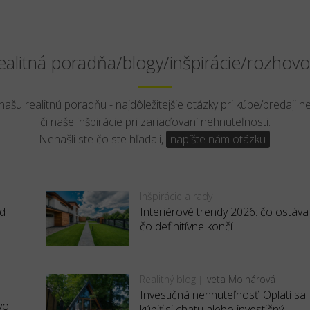
ealitná poradňa/blogy/inšpirácie/rozhovo
 našu realitnú poradňu - najdôležitejšie otázky pri kúpe/predaji n
či naše inšpirácie pri zariaďovaní nehnuteľnosti.
Nenašli ste čo ste hľadali,
napíšte nám otázku
.
Inšpirácie a rady
ed
Interiérové trendy 2026: čo ostáva
čo definitívne končí
Realitný blog
Iveta Molnárová
|
Investičná nehnuteľnosť: Oplatí sa
vo
kúpiť si chatu alebo investičný