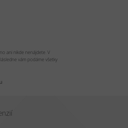
no ani nikde nenájdete. V
 Následne vám podáme všetky
u
nzií