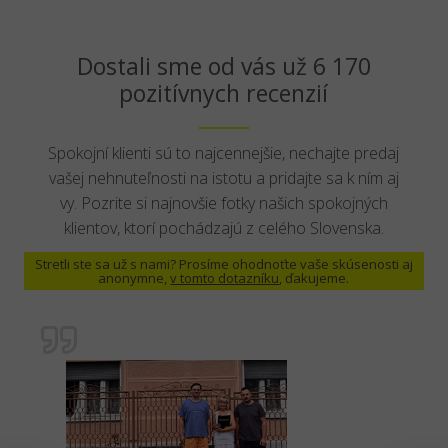
Dostali sme od vás už 6 170
pozitívnych recenzií
Spokojní klienti sú to najcennejšie, nechajte predaj
vašej nehnuteľnosti na istotu a pridajte sa k ním aj
vy. Pozrite si najnovšie fotky našich spokojných
klientov, ktorí pochádzajú z celého Slovenska.
Stretli ste sa už s nami? Prosíme ohodnoťte vaše skúsenosti aj
anonymne,
v tomto dotazníku
, ďakujeme.