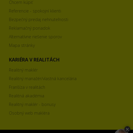
Chcem kúpiť
Referencie - spokojní klienti
Bezpečný predaj nehnuteľnosti
Reklamačný poriadok
Alternatívne riešenie sporov
Mapa stránky
KARIÉRA V REALITÁCH
Realitný maklér
Realitný manažér/vlastná kancelária
Franšíza v realitách
Realitná akadémia
Realitný maklér - bonusy
Osobný web makléra