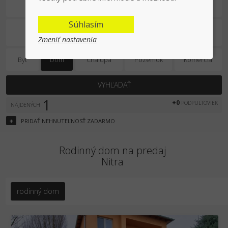
Na predaj
Súhlasím
Zmeniť nastavenia
Byt
Dom
Chalupa
Pozemok
Komercia
VYHĽADAŤ
1
+0
PODPULTOVIEK
NÁJDENÝCH
+
PRIDAŤ
NEHNUTEĽNOSŤ
ZADARMO
Rodinný dom na predaj
Nitra
rodinný dom