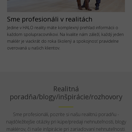
Sme profesionáli v realitách
Jedine v HALO reality máte komplexný prehľad informácii o
každom spolupracovníkovi. Na kvalite nám záleží, každý jeden
maklér je viackrát do roka školený a spokojnosť pravidelne
overovaná u našich klientov.
Realitná
poradňa/blogy/inšpirácie/rozhovory
Sme profesionáli, pozrite si našu realitnú poradňu -
najdôležitejšie otázky pri kúpe/predaji nehnuteľnosti, blogy
maklérov, či naše inšpirácie pri zariaďovaní nehnuteľnosti.