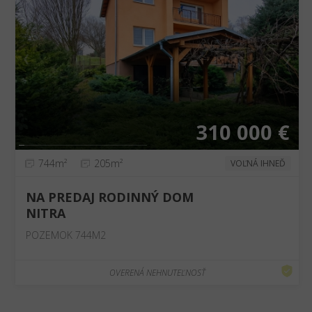
❮
❯
310 000 €
744m²
205m²
VOĽNÁ IHNEĎ
NA PREDAJ RODINNÝ DOM
NITRA
POZEMOK 744M2
OVERENÁ NEHNUTEĽNOSŤ