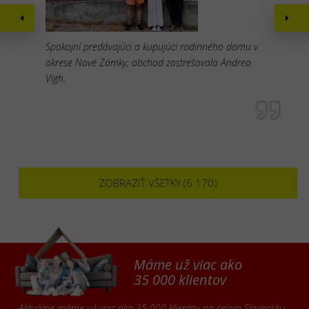
Spokojní predávajúci a kupujúci rodinného domu v
okrese Nové Zámky, obchod zastrešovala Andrea
Vígh.
ZOBRAZIŤ VŠETKY (6 170)
Máme už viac ako
35 000 klientov
Aktuálne máme už viac ako 35 000 klientov po celom Slovensku,