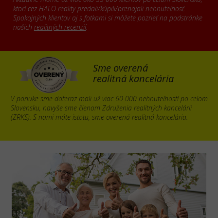
ktorí cez HALO reality predali/kúpili/prenajali nehnuteľnosť.
Spokojných klientov aj s fotkami si môžete pozrieť na podstránke
našich
realitných recenzií
.
Sme overená
realitná kancelária
V ponuke sme doteraz mali už viac 60 000 nehnuteľností po celom
Slovensku, navyše sme členom Združenia realitných kancelárii
(ZRKS). S nami máte istotu, sme overená realitná kancelária.