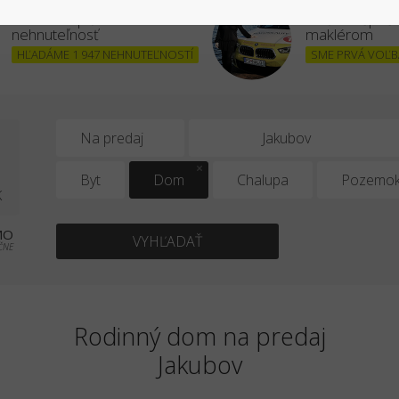
Chcem kúpiť
Stať sa úšpe
nehnuteľnosť
maklérom
HĽADÁME 1 947 NEHNUTEĽNOSTÍ
SME PRVÁ VOĽBA
1
Na predaj
Byt
Dom
Chalupa
Pozemo
K
MO
VYHĽADAŤ
ČNE
Rodinný dom na predaj
Jakubov