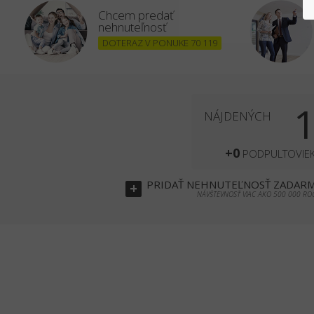
Chcem predať
nehnuteľnosť
DOTERAZ V PONUKE 70 119
NÁJDENÝCH
+0
PODPULTOVIE
PRIDAŤ
NEHNUTEĽNOSŤ
ZADAR
+
NÁVŠTEVNOSŤ VIAC AKO 500 000 RO