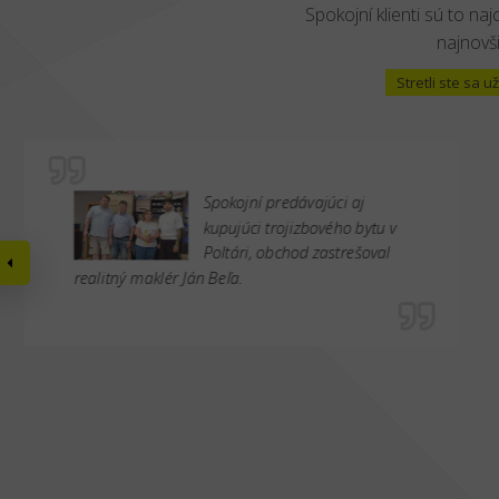
Spokojní klienti sú to naj
najnovši
Stretli ste sa
Spokojní predávajúci aj
kupujúci trojizbového bytu v
Poltári, obchod zastrešoval
realitný maklér Ján Beľa.