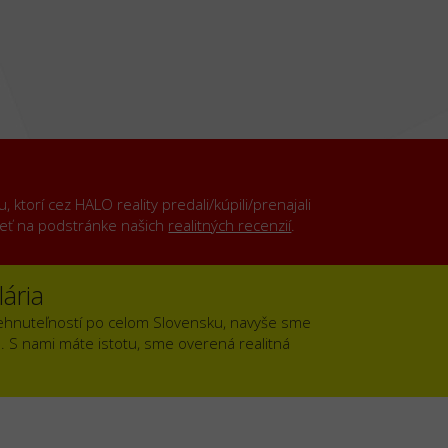
ktorí cez HALO reality predali/kúpili/prenajali
rieť na podstránke našich
realitných recenzií
.
ária
ehnuteľností po celom Slovensku, navyše sme
). S nami máte istotu, sme overená realitná