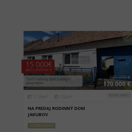
❮
❯
15 000€
MEGA ZNÍŽENIE O
185 000 €
Starší rodinný dom s veľkým
170 000 €
pozemkom
VOĽNÁ IHNEĎ
1116m²
100m²
NA PREDAJ RODINNÝ DOM
JAKUBOV
3D PREHLIADKA