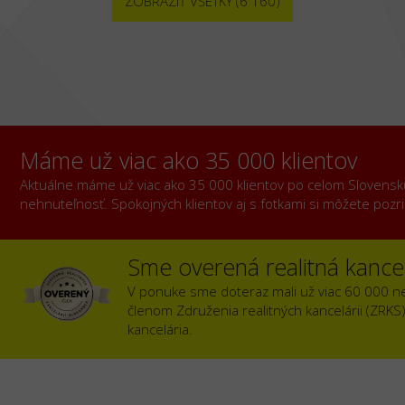
ZOBRAZIŤ VŠETKY (6 160)
Máme už viac ako 35 000 klientov
Aktuálne máme už viac ako 35 000 klientov po celom Slovensku, 
nehnuteľnosť. Spokojných klientov aj s fotkami si môžete poz
Sme overená realitná kancel
V ponuke sme doteraz mali už viac 60 000 n
členom Združenia realitných kancelárii (ZRKS
kancelária.