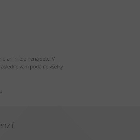
no ani nikde nenájdete. V
 Následne vám podáme všetky
u
nzií