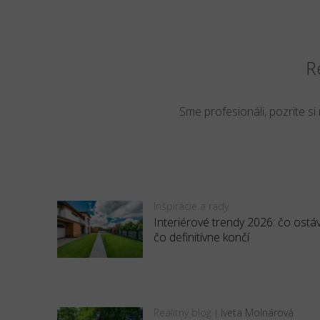
R
Sme profesionáli, pozrite si
Inšpirácie a rady
Interiérové trendy 2026: čo ostá
čo definitívne končí
Realitný blog
Iveta Molnárová
|