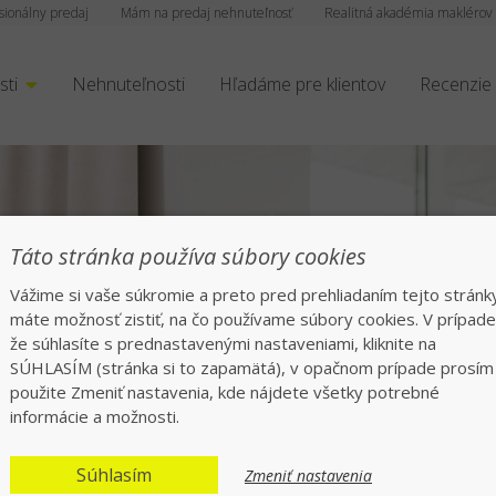
sionálny predaj
Mám na predaj nehnuteľnosť
Realitná akadémia maklérov
sti
Nehnuteľnosti
Hľadáme pre klientov
Recenzie
i klientov
Táto stránka používa súbory cookies
Vážime si vaše súkromie a preto pred prehliadaním tejto stránk
ne
máte možnosť zistiť, na čo používame súbory cookies. V prípade
že súhlasíte s prednastavenými nastaveniami, kliknite na
SÚHLASÍM (stránka si to zapamätá), v opačnom prípade prosím
použite Zmeniť nastavenia, kde nájdete všetky potrebné
informácie a možnosti.
Súhlasím
Zmeniť nastavenia