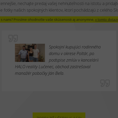
cennejšie, nechajte predaj vašej nehnuteľnosti na istotu a pridajte
e fotky našich spokojných klientov, ktorí pochádzajú z celého S
 už s nami? Prosíme ohodnoťte vaše skúsenosti aj anonymne,
v tomto dotaz
Spokojní kupujúci rodinného
domu v okrese Poltár, po
podspise zmlúv v kancelárii
HALO reality Lučenec, obchod zastrešoval
manažér pobočky Ján Beľa.