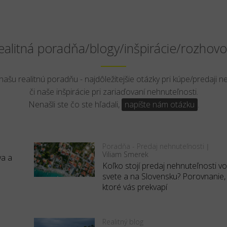
ealitná poradňa/blogy/inšpirácie/rozhovo
 našu realitnú poradňu - najdôležitejšie otázky pri kúpe/predaji n
či naše inšpirácie pri zariaďovaní nehnuteľnosti.
Nenašli ste čo ste hľadali,
napíšte nám otázku
.
Poradňa - Predaj nehnuteľnosti
|
Viliam Smerek
va a
Koľko stojí predaj nehnuteľnosti v
svete a na Slovensku? Porovnanie,
ktoré vás prekvapí
Realitný blog