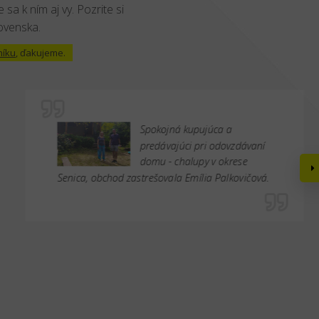
 sa k ním aj vy. Pozrite si
lovenska.
níku
, ďakujeme.
Spokojná kupujúca a
predávajúci pri odovzdávaní
domu - chalupy v okrese
Senica, obchod zastrešovala Emília Palkovičová.