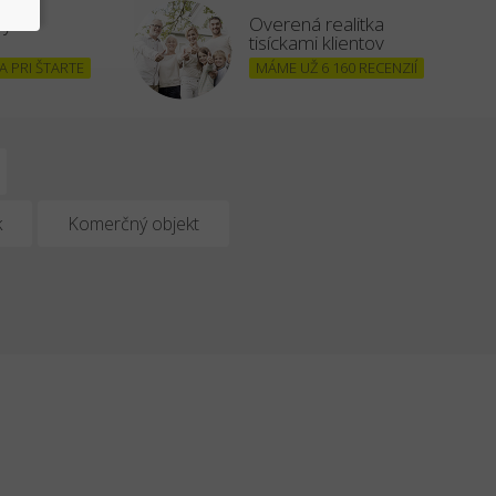
šným
Overená realitka
tisíckami klientov
 PRI ŠTARTE
MÁME UŽ 6 160 RECENZIÍ
k
Komerčný objekt