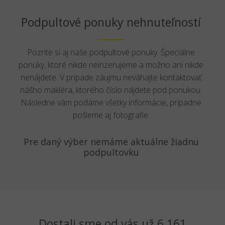
Podpultové ponuky nehnuteľností
Pozrite si aj naše podpultové ponuky. Špeciálne
ponuky, ktoré nikde neinzerujeme a možno ani nikde
nenájdete. V prípade záujmu neváhajte kontaktovať
nášho makléra, ktorého číslo nájdete pod ponukou.
Následne vám podáme všetky informácie, prípadne
pošleme aj fotografie.
Pre daný výber nemáme aktuálne žiadnu
podpultovku
Dostali sme od vás už 6 161