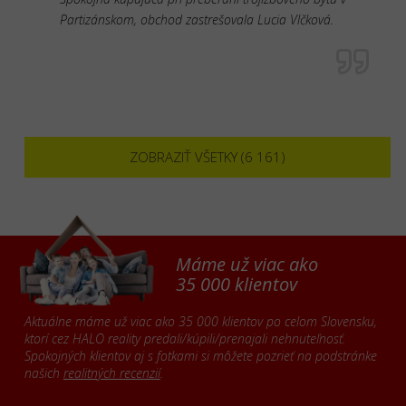
Partizánskom, obchod zastrešovala Lucia Vlčková.
ZOBRAZIŤ VŠETKY (6 161)
Máme už viac ako
35 000 klientov
Aktuálne máme už viac ako 35 000 klientov po celom Slovensku,
ktorí cez HALO reality predali/kúpili/prenajali nehnuteľnosť.
Spokojných klientov aj s fotkami si môžete pozrieť na podstránke
našich
realitných recenzií
.