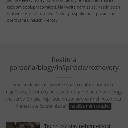
Jedine v HALO reality máte komplexný prehľad informácii o
každom spolupracovníkovi. Na kvalite nám záleží, každý jeden
maklér je viackrát do roka školený a spokojnosť pravidelne
overovaná u našich klientov.
Realitná
poradňa/blogy/inšpirácie/rozhovory
Sme profesionáli, pozrite si našu realitnú poradňu -
najdôležitejšie otázky pri kúpe/predaji nehnuteľnosti, blogy
maklérov, či naše inšpirácie pri zariaďovaní nehnuteľnosti.
Nenašli ste čo ste hľadali,
napíšte nám otázku
.
Technický stav nehnuteľnosti