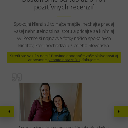
pozitívnych recenzií
Spokojní klienti sú to najcennejšie, nechajte predaj
vašej nehnuteľnosti na istotu a pridajte sa k ním aj
vy. Pozrite si najnovšie fotky našich spokojných
klientov, ktorí pochádzajú z celého Slovenska.
Stretli ste sa už s nami? Prosíme ohodnoťte vaše skúsenosti aj
anonymne,
v tomto dotazníku
, ďakujeme.
Spokojná kupujúca pri preberaní trojizbového bytu v