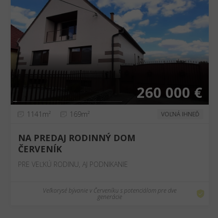
❮
❯
260 000 €
1141m²
169m²
VOĽNÁ IHNEĎ
NA PREDAJ RODINNÝ DOM
ČERVENÍK
PRE VEĽKÚ RODINU, AJ PODNIKANIE
Veľkorysé bývanie v Červeníku s potenciálom pre dve
generácie