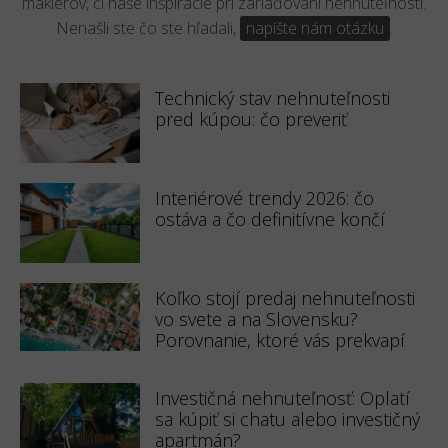
maklérov, či naše inšpirácie pri zariaďovaní nehnuteľnosti.
Nenašli ste čo ste hľadali,
napíšte nám otázku
.
Technický stav nehnuteľnosti
pred kúpou: čo preveriť
Interiérové trendy 2026: čo
ostáva a čo definitívne končí
Koľko stojí predaj nehnuteľnosti
vo svete a na Slovensku?
Porovnanie, ktoré vás prekvapí
Investičná nehnuteľnosť: Oplatí
sa kúpiť si chatu alebo investičný
apartmán?