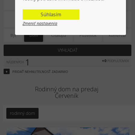
Na predaj
Súhlasím
Zmeniť nastavenia
Byt
Dom
Chalupa
Pozemok
Komercia
VYHĽADAŤ
1
+0
PODPULTOVIEK
NÁJDENÝCH
+
PRIDAŤ
NEHNUTEĽNOSŤ
ZADARMO
Rodinný dom na predaj
Červeník
rodinný dom