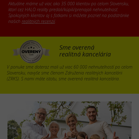
Aktuálne máme už viac ako 35 000 klientov po celom Slovensku,
ktorí cez HALO reality predali/kúpili/prenajali nehnuteľnosť.
Spokojných klientov aj s fotkami si môžete pozrieť na podstránke
našich
realitných recenzií
.
Sme overená
realitná kancelária
V ponuke sme doteraz mali už viac 60 000 nehnuteľností po celom
Slovensku, navyše sme členom Združenia realitných kancelárii
(ZRKS). S nami máte istotu, sme overená realitná kancelária.