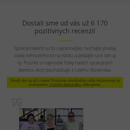
Dostali sme od vás už 6 170
pozitívnych recenzií
Spokojní klienti sú to najcennejšie, nechajte predaj
vašej nehnuteľnosti na istotu a pridajte sa k ním aj
vy. Pozrite si najnovšie fotky našich spokojných
klientov, ktorí pochádzajú z celého Slovenska.
Stretli ste sa už s nami? Prosíme ohodnoťte vaše skúsenosti aj
anonymne,
v tomto dotazníku
, ďakujeme.