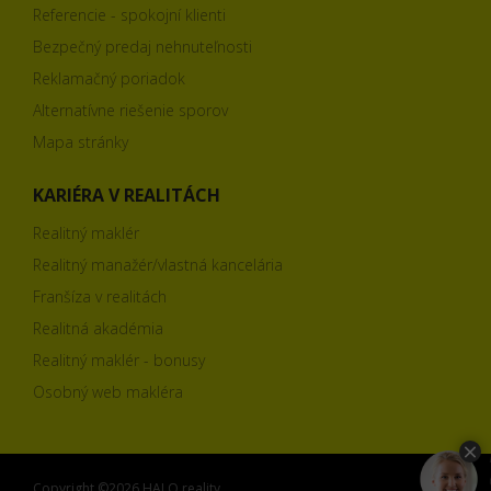
Referencie - spokojní klienti
Bezpečný predaj nehnuteľnosti
Reklamačný poriadok
Alternatívne riešenie sporov
Mapa stránky
KARIÉRA V REALITÁCH
Realitný maklér
Realitný manažér/vlastná kancelária
Franšíza v realitách
Realitná akadémia
Realitný maklér - bonusy
Osobný web makléra
Copyright ©2026 HALO reality