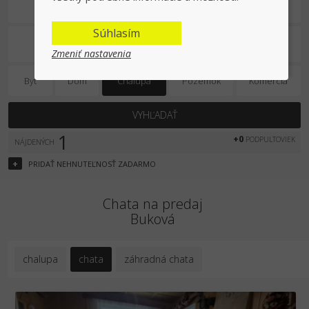
Na predaj
Súhlasím
Zmeniť nastavenia
Byt
Dom
Chalupa
Pozemok
Komercia
VYHĽADAŤ
1
+0
PODPULTOVIEK
NÁJDENÝCH
+
PRIDAŤ
NEHNUTEĽNOSŤ
ZADARMO
Chata na predaj
Buková
chalupa
chata
záhradná chata