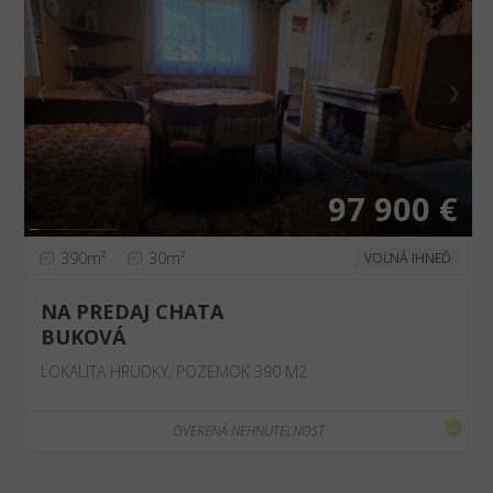
❮
❯
97 900 €
390m²
30m²
VOĽNÁ IHNEĎ
NA PREDAJ CHATA
BUKOVÁ
LOKALITA HRUDKY, POZEMOK 390 M2
OVERENÁ NEHNUTEĽNOSŤ