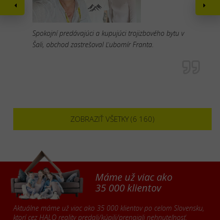
Spokojní predávajúci a kupujúci trojizbového bytu v
Šali, obchod zastrešoval Ľubomír Franta.
ZOBRAZIŤ VŠETKY (6 160)
Máme už viac ako
35 000 klientov
Aktuálne máme už viac ako 35 000 klientov po celom Slovensku,
ktorí cez HALO reality predali/kúpili/prenajali nehnuteľnosť.