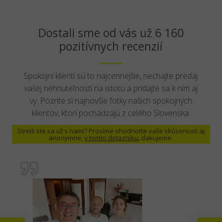
Dostali sme od vás už 6 160
pozitívnych recenzií
Spokojní klienti sú to najcennejšie, nechajte predaj
vašej nehnuteľnosti na istotu a pridajte sa k ním aj
vy. Pozrite si najnovšie fotky našich spokojných
klientov, ktorí pochádzajú z celého Slovenska.
Stretli ste sa už s nami? Prosíme ohodnoťte vaše skúsenosti aj
anonymne,
v tomto dotazníku
, ďakujeme.