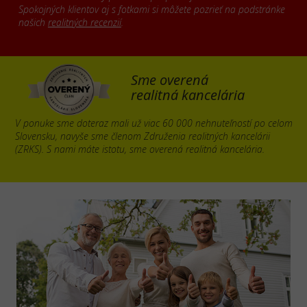
Spokojných klientov aj s fotkami si môžete pozrieť na podstránke
našich
realitných recenzií
.
Sme overená
realitná kancelária
V ponuke sme doteraz mali už viac 60 000 nehnuteľností po celom
Slovensku, navyše sme členom Združenia realitných kancelárii
(ZRKS). S nami máte istotu, sme overená realitná kancelária.