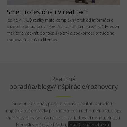
Sme profesionáli v realitách
Jedine v HALO reality máte komplexný prehľad informácii o
každom spolupracovníkovi. Na kvalite nám záleží, každý jeden
maklér je viackrát do roka školený a spokojnosť pravidelne
overovaná u našich klientov.
Realitná
poradňa/blogy/inšpirácie/rozhovory
Sme profesionáli, pozrite si našu realitnú poradňu -
najdôležitejšie otázky pri kúpe/predaji nehnuteľnosti, blogy
maklérov, či naše inšpirácie pri zariaďovaní nehnuteľnosti.
Nenašli ste čo ste hľadali,
napíšte nám otázku
.