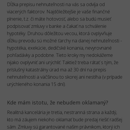
Dĺžka prepisu nehnuteľnosti na vás sa odvíja od
viacerých faktorov. Najdôležitejšie je vaše finančné
plnenie, t.z. či máte hotovosť, alebo sa budú musieť
podpisovať zmluvy v banke a čakať na schválenie
hypotéky. Druhou dôležitou vecou, ktorá ovplyvňuje
dĺžku prevodu sú možné ťarchy na danej nehnuteľnosti -
hypotéka, exekúcie, dedičské konania, nevyrovnané
pohľadávky a podobne. Tieto kroky my nedokážeme
nijako ovplyvniť ani urýchliť. Taktiež treba rátať s tým, že
príslušný katastrálny úrad ma až 30 dní na prepis
nehnuteľnosti a väčšinou to skorej ani nestíha (v prípade
urýchleného konania 15 dní).
Kde mám istotu, že nebudem oklamaný?
Realitná kancelária je tretia, nestranná strana a každý,
kto má záujem niekoho oklamať bude predaj riešiť radšej
sám. Zmluvy sú garantované našim právnikom, ktorý ich