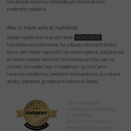
nenahradí skutočnú obhliadku profesionálneho
realitného makléra.
Ako si mám vybrať makléra?
Každý maklér má na podstránke
KONTAKTY
hviezdičkové hodnotenie, na základe interných kritérii,
ktoré vám môže napomôcť vo vašom výbere. Väčšina má
pri mene navyše možnosť zobrazenia profilu, kde sa
môžete dozvedieť viac o maklérovi - pozrieť jeho
recenzie od klientov, predané nehnuteľnosti, ponúkané
služby, prípadne aj napísané odborné články.
Sme overenou
realitnou kanceláriou
a súčasťou
Združenia realitných
kancelárii Slovenska