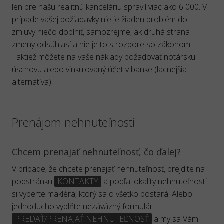
len pre našu realitnú kanceláriu spravil viac ako 6 000. V
prípade vašej požiadavky nie je žiaden problém do
zmluvy niečo doplniť, samozrejme, ak druhá strana
zmeny odsúhlasí a nie je to s rozpore so zákonom.
Taktiež môžete na vaše náklady požadovať notársku
úschovu alebo vinkulovaný účet v banke (lacnejšia
alternatíva).
Prenájom nehnuteľnosti
Chcem prenajať nehnuteľnosť, čo ďalej?
V prípade, že chcete prenajať nehnuteľnosť, prejdite na
podstránku
KONTAKTY
a podľa lokality nehnuteľnosti
si vyberte makléra, ktorý sa o všetko postará. Alebo
jednoducho vyplňte nezáväzný formulár
PREDAŤ/PRENAJAŤ NEHNUTEĽNOSŤ
a my sa Vám