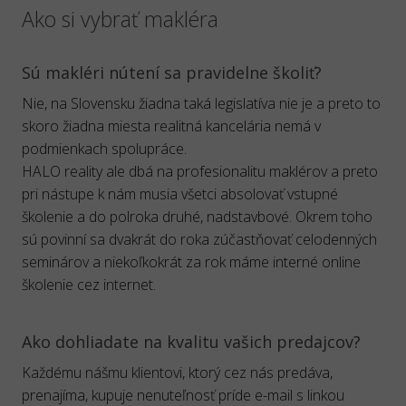
Ako si vybrať makléra
Sú makléri nútení sa pravidelne školiť?
Nie, na Slovensku žiadna taká legislatíva nie je a preto to
skoro žiadna miesta realitná kancelária nemá v
podmienkach spolupráce.
HALO reality ale dbá na profesionalitu maklérov a preto
pri nástupe k nám musia všetci absolovať vstupné
školenie a do polroka druhé, nadstavbové. Okrem toho
sú povinní sa dvakrát do roka zúčastňovať celodenných
seminárov a niekoľkokrát za rok máme interné online
školenie cez internet.
Ako dohliadate na kvalitu vašich predajcov?
Každému nášmu klientovi, ktorý cez nás predáva,
prenajíma, kupuje nenuteľnosť príde e-mail s linkou