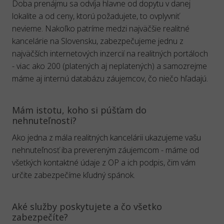
Doba prenájmu sa odvíja hlavne od dopytu v danej
lokalite a od ceny, ktorú požadujete, to ovplyvniť
nevieme. Nakoľko patríme medzi najväčšie realitné
kancelárie na Slovensku, zabezpečujeme jednu z
najväčších internetových inzercií na realitných portáloch
- viac ako 200 (platených aj neplatených) a samozrejme
máme aj internú databázu záujemcov, čo niečo hľadajú.
Mám istotu, koho si púšťam do
nehnuteľnosti?
Ako jedna z mála realitných kancelárii ukazujeme vašu
nehnuteľnosť iba prevereným záujemcom - máme od
všetkých kontaktné údaje z OP a ich podpis, čim vám
určite zabezpečíme kľudný spánok.
Aké služby poskytujete a čo všetko
zabezpečíte?