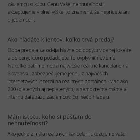
záujemcu o kúpu. Cenu Vašej nehnuteľnosti
akceptujeme v plnej výške, to znamená, že neprídete ani
o jeden cent.
Ako hľadáte klientov, koľko trvá predaj?
Doba predaja sa odvíja hlavne od dopytu v danej lokalite
a od ceny, ktorú požadujete, to ovplyvniť nevieme.
Nakoľko patríme medzi najväčšie realitné kancelárie na
Slovensku, zabezpečujeme jednu z najväčších
internetových inzercií na realitných portáloch - viac ako
200 (platených aj neplatených) a samozrejme máme aj
internú databázu záujemcov, čo niečo hľadajú.
Mám istotu, koho si púšťam do
nehnuteľnosti?
Ako jedna z mála realitných kancelárii ukazujeme vašu