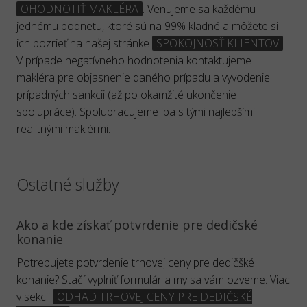
OHODNOTIŤ MAKLÉRA
. Venujeme sa každému
jednému podnetu, ktoré sú na 99% kladné a môžete si
ich pozrieť na našej stránke
SPOKOJNOSŤ KLIENTOV
.
V prípade negatívneho hodnotenia kontaktujeme
makléra pre objasnenie daného prípadu a vyvodenie
prípadných sankcii (až po okamžité ukončenie
spolupráce). Spolupracujeme iba s tými najlepšími
realitnými maklérmi.
Ostatné služby
Ako a kde získať potvrdenie pre dedičské
konanie
Potrebujete potvrdenie trhovej ceny pre dedičšké
konanie? Stačí vyplniť formulár a my sa vám ozveme. Viac
v sekcii
ODHAD TRHOVEJ CENY PRE DEDIČSKÉ