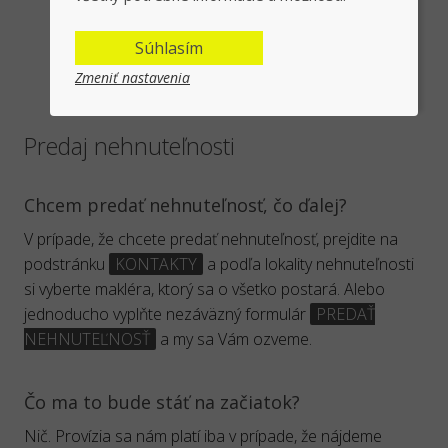
Najčastejšie otázky (FAQ)
Súhlasím
Zmeniť nastavenia
Predaj nehnuteľnosti
Chcem predať nehnuteľnosť, čo ďalej?
V prípade, že chcete predať nehnuteľnosť, prejdite na
podstránku
KONTAKTY
a podľa lokality nehnuteľnosti
si vyberte makléra, ktorý sa o všetko postará. Alebo
jednoducho vyplňte nezáväzný formulár
PREDAŤ
NEHNUTEĽNOSŤ
a my sa Vám ozveme.
Čo ma to bude stáť na začiatok?
Nič. Provízia sa nám platí iba v prípade, že nájdeme