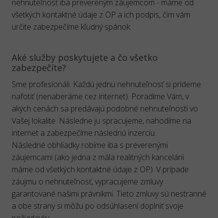
nehnuteľnosť iba prevereným záujemcom - máme od
všetkých kontaktné údaje z OP a ich podpis, čim vám
určite zabezpečíme kľudný spánok.
Aké služby poskytujete a čo všetko
zabezpečíte?
Sme profesionáli. Každú jednu nehnuteľnosť si prídeme
nafotiť (nenaberáme cez internet). Poradíme Vám, v
akých cenách sa predávajú podobné nehnuteľnosti vo
Vašej lokalite. Následne ju spracujeme, nahodíme na
internet a zabezpečíme následnú inzerciu.
Následné obhliadky robíme iba s preverenými
záujemcami (ako jedna z mála realitných kancelárii
máme od všetkých kontaktné údaje z OP). V prípade
záujmu o nehnuteľnosť, vypracujeme zmluvy
garantované našimi právnikmi. Tieto zmluvy sú nestranné
a obe strany si môžu po odsúhlasení doplniť svoje