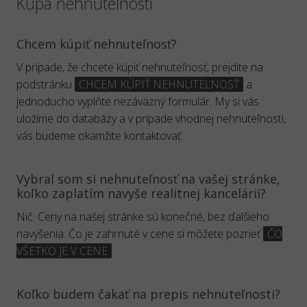
Kúpa nehnuteľnosti
Chcem kúpiť nehnuteľnosť?
V prípade, že chcete kúpiť nehnuteľnosť, prejdite na
podstránku
CHCEM KÚPIŤ NEHNUTEĽNOSŤ
a
jednoducho vyplňte nezáväzný formulár. My si vás
uložíme do databázy a v prípade vhodnej nehnuteľnosti,
vás budeme okamžite kontaktovať.
Vybral som si nehnuteľnosť na vašej stránke,
koľko zaplatím navyše realitnej kancelárii?
Nič. Ceny na našej stránke sú konečné, bez ďalšieho
navýšenia. Čo je zahrnuté v cene si môžete pozrieť
ČO
VŠETKO JE V CENE
.
Koľko budem čakať na prepis nehnuteľnosti?