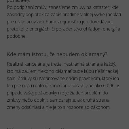
požiadavky.
Po podpísaní zmlúv, zanesieme zmluvy na kataster, kde
základný poplatok za zápis hradíme v plnej výške (neplatí
pre nízke provízie). Samozrejmosťou je odovzdávací
protokol o energiách, či poradenstvo ohľadom energií a
podobne.
Kde mám istotu, že nebudem oklamaný?
Realitná kancelária je tretia, nestranná strana a každý,
kto má záujem niekoho oklamať bude kúpu riešiť radšej
sám. Zmluvy sú garantované našim právnikom, ktorý ich
len pre našu realitnú kanceláriu spravil viac ako 6 000. V
prípade vašej požiadavky nie je žiaden problém do
zmluvy niečo doplniť, samozrejme, ak druhá strana
zmeny odsúhlasí a nie je to s rozpore so zákonom.