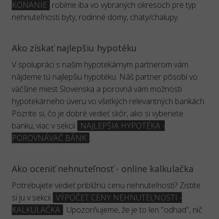
KONANIE
robíme iba vo vybraných okresoch pre typ
nehnuteľnosti byty, rodinné domy, chaty/chalupy.
Ako získať najlepšiu hypotéku
V spolupráci s našim hypotekárnym partnerom vám
nájdeme tú najlepšiu hypotéku. Náš partner pôsobí vo
väčšine miest Slovenska a porovná vám možnosti
hypotekárneho úveru vo všetkých relevantných bankách.
Pozrite si, čo je dobré vedieť skôr, ako si vyberiete
banku, viac v sekcii
NAJLEPŠIA HYPOTÉKA -
POROVNÁVAČ BÁNK
.
Ako oceniť nehnuteľnosť - online kalkulačka
Potrebujete vedieť približnú cenu nehnuteľnosti? Zistite
si ju v sekcii
VÝPOČET CENY NEHNUTEĽNOSTI -
KALKULAČKA
. Upozorňujeme, že je to len "odhad", nič