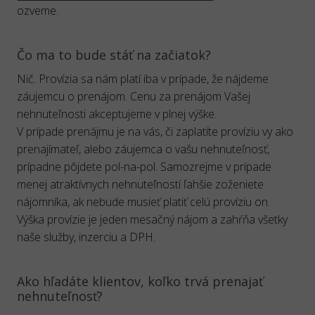
ozveme.
Čo ma to bude stáť na začiatok?
Nič. Provízia sa nám platí iba v prípade, že nájdeme
záujemcu o prenájom. Cenu za prenájom Vašej
nehnuteľnosti akceptujeme v plnej výške.
V prípade prenájmu je na vás, či zaplatíte províziu vy ako
prenajímateľ, alebo záujemca o vašu nehnuteľnosť,
prípadne pôjdete pol-na-pol. Samozrejme v prípade
menej atraktívnych nehnuteľností ľahšie zoženiete
nájomníka, ak nebude musieť platiť celú províziu on.
Výška provízie je jeden mesačný nájom a zahŕňa všetky
naše služby, inzerciu a DPH.
Ako hľadáte klientov, koľko trvá prenajať
nehnuteľnosť?