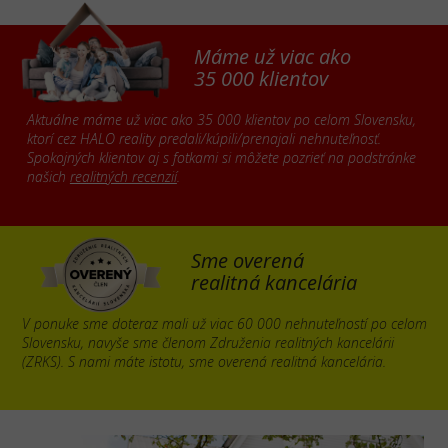
Máme už viac ako
35 000 klientov
Aktuálne máme už viac ako 35 000 klientov po celom Slovensku,
ktorí cez HALO reality predali/kúpili/prenajali nehnuteľnosť.
Spokojných klientov aj s fotkami si môžete pozrieť na podstránke
našich
realitných recenzií
.
Sme overená
realitná kancelária
V ponuke sme doteraz mali už viac 60 000 nehnuteľností po celom
Slovensku, navyše sme členom Združenia realitných kancelárii
(ZRKS). S nami máte istotu, sme overená realitná kancelária.