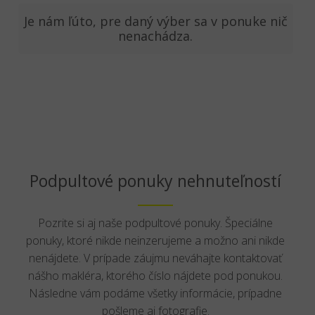
Je nám ľúto, pre daný výber sa v ponuke nič
nenachádza.
Podpultové ponuky nehnuteľností
Pozrite si aj naše podpultové ponuky. Špeciálne
ponuky, ktoré nikde neinzerujeme a možno ani nikde
nenájdete. V prípade záujmu neváhajte kontaktovať
nášho makléra, ktorého číslo nájdete pod ponukou.
Následne vám podáme všetky informácie, prípadne
pošleme aj fotografie.