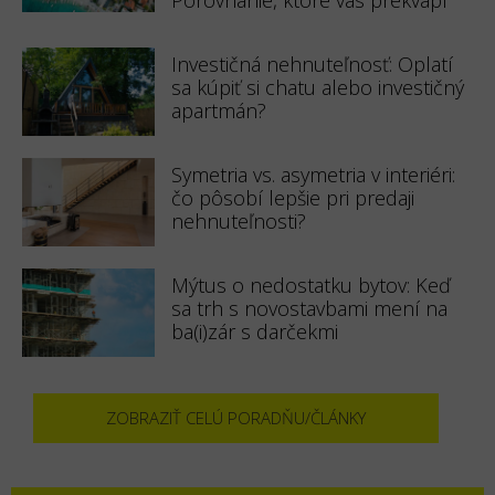
Investičná nehnuteľnosť: Oplatí
sa kúpiť si chatu alebo investičný
apartmán?
Symetria vs. asymetria v interiéri:
čo pôsobí lepšie pri predaji
nehnuteľnosti?
Mýtus o nedostatku bytov: Keď
sa trh s novostavbami mení na
ba(i)zár s darčekmi
ZOBRAZIŤ CELÚ PORADŇU/ČLÁNKY