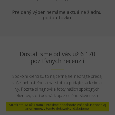
Pre daný výber nemáme aktuálne žiadnu
podpultovku
Dostali sme od vás už 6 170
pozitívnych recenzií
Spokojní klienti sú to najcennejšie, nechajte predaj
vašej nehnuteľnosti na istotu a pridajte sa k ním aj
vy. Pozrite si najnovšie fotky našich spokojných
klientov, ktorí pochádzajú z celého Slovenska.
Stretli ste sa už s nami? Prosíme ohodnoťte vaše skúsenosti aj
anonymne,
v tomto dotazníku
, ďakujeme.