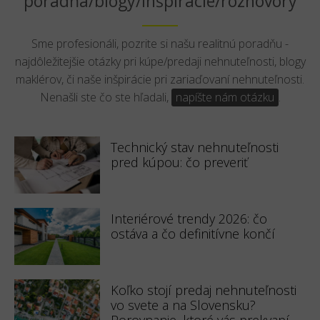
poradňa/blogy/inšpirácie/rozhovory
Sme profesionáli, pozrite si našu realitnú poradňu -
najdôležitejšie otázky pri kúpe/predaji nehnuteľnosti, blogy
maklérov, či naše inšpirácie pri zariaďovaní nehnuteľnosti.
Nenašli ste čo ste hľadali,
napíšte nám otázku
.
Technický stav nehnuteľnosti
pred kúpou: čo preveriť
Interiérové trendy 2026: čo
ostáva a čo definitívne končí
Koľko stojí predaj nehnuteľnosti
vo svete a na Slovensku?
Porovnanie, ktoré vás prekvapí