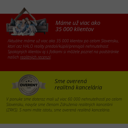
Máme už viac ako
35 000 klientov
Aktuálne máme už viac ako 35 000 klientov po celom Slovensku,
ktorí cez HALO reality predali/kúpili/prenajali nehnuteľnosť.
Spokojných klientov aj s fotkami si môžete pozrieť na podstránke
našich
realitných recenzií
.
Sme overená
realitná kancelária
V ponuke sme doteraz mali už viac 60 000 nehnuteľností po celom
Slovensku, navyše sme členom Združenia realitných kancelárii
(ZRKS). S nami máte istotu, sme overená realitná kancelária.