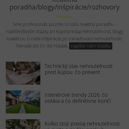
poradňa/blogy/inšpirácie/rozhovory
Sme profesionáli, pozrite si našu realitnú poradňu -
najdôležitejšie otázky pri kúpe/predaji nehnuteľnosti, blogy
maklérov, či naše inšpirácie pri zariaďovaní nehnuteľnosti.
Nenašli ste čo ste hľadali,
napíšte nám otázku
.
Technický stav nehnuteľnosti
pred kúpou: čo preveriť
Interiérové trendy 2026: čo
ostáva a čo definitívne končí
Koľko stojí predaj nehnuteľnosti