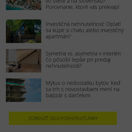
vo svete a na Slovensku?
Porovnanie, ktoré vás prekvapí
Investičná nehnuteľnosť: Oplatí
sa kúpiť si chatu alebo investičný
apartmán?
Symetria vs. asymetria v interiéri:
čo pôsobí lepšie pri predaji
nehnuteľnosti?
Mýtus o nedostatku bytov: Keď
sa trh s novostavbami mení na
ba(i)zár s darčekmi
ZOBRAZIŤ CELÚ PORADŇU/ČLÁNKY