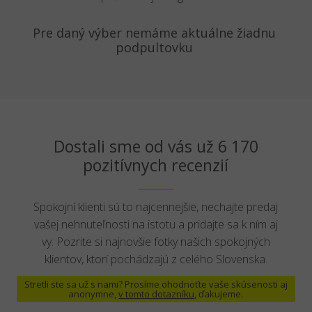
Pre daný výber nemáme aktuálne žiadnu
podpultovku
Dostali sme od vás už 6 170
pozitívnych recenzií
Spokojní klienti sú to najcennejšie, nechajte predaj
vašej nehnuteľnosti na istotu a pridajte sa k ním aj
vy. Pozrite si najnovšie fotky našich spokojných
klientov, ktorí pochádzajú z celého Slovenska.
Stretli ste sa už s nami? Prosíme ohodnoťte vaše skúsenosti aj
anonymne,
v tomto dotazníku
, ďakujeme.