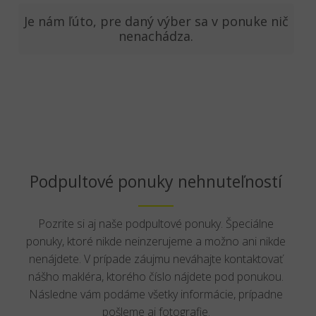
Je nám ľúto, pre daný výber sa v ponuke nič
nenachádza.
Podpultové ponuky nehnuteľností
Pozrite si aj naše podpultové ponuky. Špeciálne
ponuky, ktoré nikde neinzerujeme a možno ani nikde
nenájdete. V prípade záujmu neváhajte kontaktovať
nášho makléra, ktorého číslo nájdete pod ponukou.
Následne vám podáme všetky informácie, prípadne
pošleme aj fotografie.