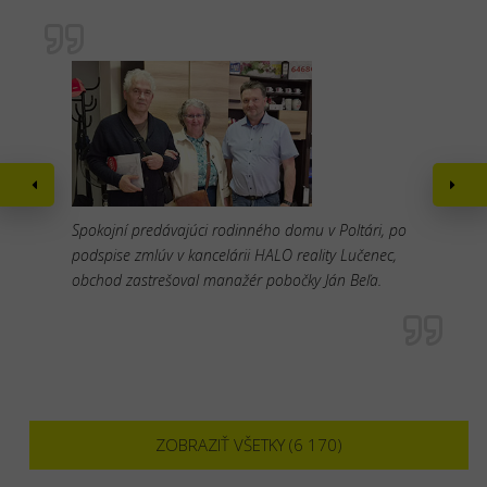
Spokojní predávajúci rodinného domu v Poltári, po
podspise zmlúv v kancelárii HALO reality Lučenec,
obchod zastrešoval manažér pobočky Ján Beľa.
ZOBRAZIŤ VŠETKY (6 170)