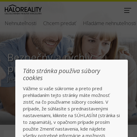
Nehnuteľnosti
Chcem predať
Hľadáme nehnuteľnosti
Bezpečný a rýchly
predaj/kúpa
Táto stránka používa súbory
cookies
Jednotka v realitách na slovenskom trhu
Vážime si vaše súkromie a preto pred
prehliadaním tejto stránky máte možnosť
zistiť, na čo používame súbory cookies. V
prípade, že súhlasíte s prednastavenými
nastaveniami, kliknite na SÚHLASÍM (stránka si
to zapamätá), v opačnom prípade prosím
použite Zmeniť nastavenia, kde nájdete
všetky potrebné informácie a možnosti.