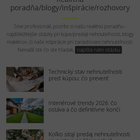
poradňa/blogy/inšpirácie/rozhovory
Sme profesionáli, pozrite si našu realitnú poradňu -
najdôležitejšie otázky pri kúpe/predaji nehnuteľnosti, blogy
maklérov, či naše inšpirácie pri zariaďovaní nehnuteľnosti.
Nenašli ste čo ste hľadali,
napíšte nám otázku
.
Technický stav nehnuteľnosti
pred kúpou: čo preveriť
Interiérové trendy 2026: čo
ostáva a čo definitívne končí
Koľko stojí predaj nehnuteľnosti