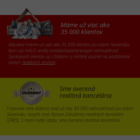
Máme už viac ako
35 000 klientov
Aktuálne máme už viac ako 35 000 klientov po celom Slovensku,
ktorí cez HALO reality predali/kúpili/prenajali nehnuteľnosť.
Spokojných klientov aj s fotkami si môžete pozrieť na podstránke
našich
realitných recenzií
.
Sme overená
realitná kancelária
V ponuke sme doteraz mali už viac 60 000 nehnuteľností po celom
Slovensku, navyše sme členom Združenia realitných kancelárii
(ZRKS). S nami máte istotu, sme overená realitná kancelária.