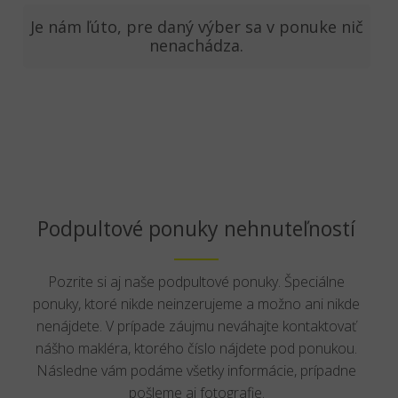
Je nám ľúto, pre daný výber sa v ponuke nič
nenachádza.
Podpultové ponuky nehnuteľností
Pozrite si aj naše podpultové ponuky. Špeciálne
ponuky, ktoré nikde neinzerujeme a možno ani nikde
nenájdete. V prípade záujmu neváhajte kontaktovať
nášho makléra, ktorého číslo nájdete pod ponukou.
Následne vám podáme všetky informácie, prípadne
pošleme aj fotografie.