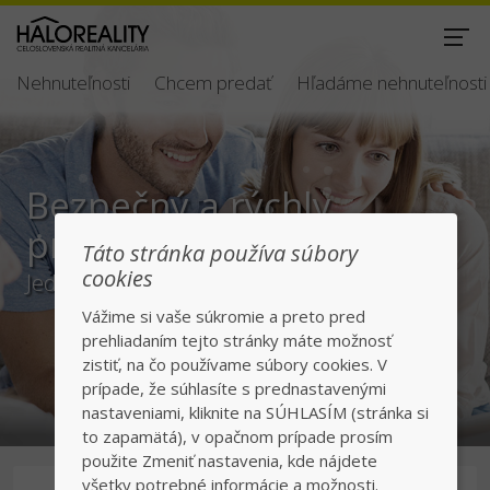
Nehnuteľnosti
Chcem predať
Hľadáme nehnuteľnosti
Bezpečný a rýchly
predaj/kúpa
Táto stránka používa súbory
cookies
Jednotka v realitách na slovenskom trhu
Vážime si vaše súkromie a preto pred
prehliadaním tejto stránky máte možnosť
zistiť, na čo používame súbory cookies. V
prípade, že súhlasíte s prednastavenými
nastaveniami, kliknite na SÚHLASÍM (stránka si
to zapamätá), v opačnom prípade prosím
použite Zmeniť nastavenia, kde nájdete
všetky potrebné informácie a možnosti.