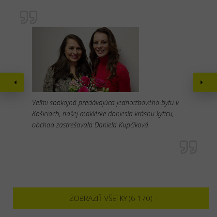
Veľmi spokojná predávajúca jednoizbového bytu v
Košiciach, našej maklérke doniesla krásnu kyticu,
obchod zastrešovala Daniela Kupčíková.
ZOBRAZIŤ VŠETKY (6 170)