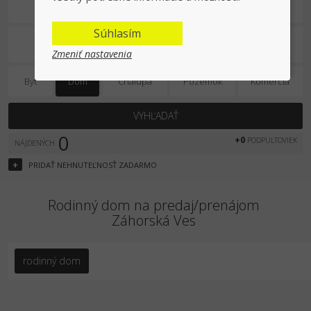
Predaj/prenájom
Súhlasím
Zmeniť nastavenia
Byt
Dom
Chalupa
Pozemok
Komercia
VYHĽADAŤ
0
+0
PODPULTOVIEK
NÁJDENÝCH
+
PRIDAŤ
NEHNUTEĽNOSŤ
ZADARMO
Rodinný dom na predaj/prenájom
Záhorská Ves
rodinný dom