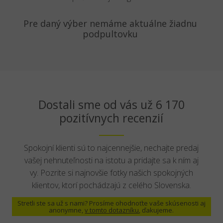
Pre daný výber nemáme aktuálne žiadnu
podpultovku
Dostali sme od vás už 6 170
pozitívnych recenzií
Spokojní klienti sú to najcennejšie, nechajte predaj
vašej nehnuteľnosti na istotu a pridajte sa k ním aj
vy. Pozrite si najnovšie fotky našich spokojných
klientov, ktorí pochádzajú z celého Slovenska.
Stretli ste sa už s nami? Prosíme ohodnoťte vaše skúsenosti aj
anonymne,
v tomto dotazníku
, ďakujeme.