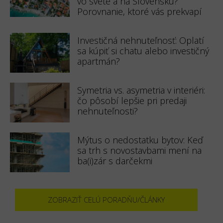
vo svete a na Slovensku?
Porovnanie, ktoré vás prekvapí
Investičná nehnuteľnosť: Oplatí
sa kúpiť si chatu alebo investičný
apartmán?
Symetria vs. asymetria v interiéri:
čo pôsobí lepšie pri predaji
nehnuteľnosti?
Mýtus o nedostatku bytov: Keď
sa trh s novostavbami mení na
ba(i)zár s darčekmi
ZOBRAZIŤ CELÚ PORADŇU/ČLÁNKY