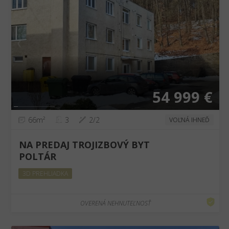
❮
❯
54 999 €
66m²
3
2/2
VOĽNÁ IHNEĎ
NA PREDAJ TROJIZBOVÝ BYT
POLTÁR
3D PREHLIADKA
OVERENÁ NEHNUTEĽNOSŤ