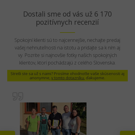
Dostali sme od vás už 6 170
pozitívnych recenzií
Spokojní klienti sú to najcennejšie, nechajte predaj
vašej nehnuteľnosti na istotu a pridajte sa k ním aj
vy. Pozrite si najnovšie fotky našich spokojných
klientov, ktorí pochádzajú z celého Slovenska.
Stretli ste sa už s nami? Prosíme ohodnoťte vaše skúsenosti aj
anonymne,
v tomto dotazníku
, ďakujeme.