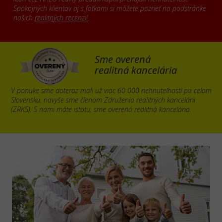
Spokojných klientov aj s fotkami si môžete pozrieť na podstránke
našich
realitných recenzií
.
Sme overená
realitná kancelária
V ponuke sme doteraz mali už viac 60 000 nehnuteľností po celom
Slovensku, navyše sme členom Združenia realitných kancelárii
(ZRKS). S nami máte istotu, sme overená realitná kancelária.