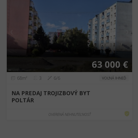
❮
❯
63 000 €
68m²
3
6/6
VOĽNÁ IHNEĎ
NA PREDAJ TROJIZBOVÝ BYT
POLTÁR
OVERENÁ NEHNUTEĽNOSŤ