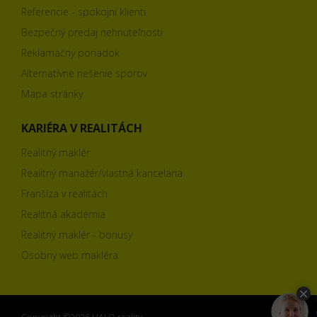
Referencie - spokojní klienti
Bezpečný predaj nehnuteľnosti
Reklamačný poriadok
Alternatívne riešenie sporov
Mapa stránky
KARIÉRA V REALITÁCH
Realitný maklér
Realitný manažér/vlastná kancelária
Franšíza v realitách
Realitná akadémia
Realitný maklér - bonusy
Osobný web makléra