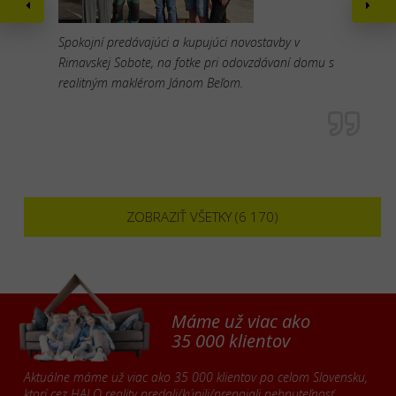
Spokojní predávajúci a kupujúci novostavby v
Rimavskej Sobote, na fotke pri odovzdávaní domu s
realitným maklérom Jánom Beľom.
ZOBRAZIŤ VŠETKY (6 170)
Máme už viac ako
35 000 klientov
Aktuálne máme už viac ako 35 000 klientov po celom Slovensku,
ktorí cez HALO reality predali/kúpili/prenajali nehnuteľnosť.