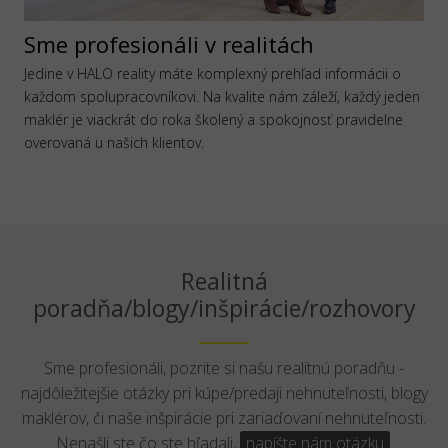
Sme profesionáli v realitách
Jedine v HALO reality máte komplexný prehľad informácii o
každom spolupracovníkovi. Na kvalite nám záleží, každý jeden
maklér je viackrát do roka školený a spokojnosť pravidelne
overovaná u našich klientov.
Realitná
poradňa/blogy/inšpirácie/rozhovory
Sme profesionáli, pozrite si našu realitnú poradňu -
najdôležitejšie otázky pri kúpe/predaji nehnuteľnosti, blogy
maklérov, či naše inšpirácie pri zariaďovaní nehnuteľnosti.
Nenašli ste čo ste hľadali,
napíšte nám otázku
.