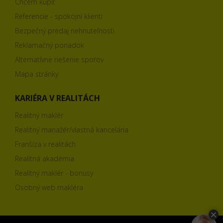
Chcem kúpiť
Referencie - spokojní klienti
Bezpečný predaj nehnuteľnosti
Reklamačný poriadok
Alternatívne riešenie sporov
Mapa stránky
KARIÉRA V REALITÁCH
Realitný maklér
Realitný manažér/vlastná kancelária
Franšíza v realitách
Realitná akadémia
Realitný maklér - bonusy
Osobný web makléra