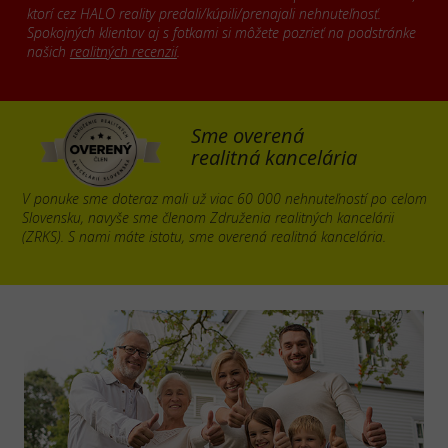
ktorí cez HALO reality predali/kúpili/prenajali nehnuteľnosť.
Spokojných klientov aj s fotkami si môžete pozrieť na podstránke
našich
realitných recenzií
.
Sme overená
realitná kancelária
V ponuke sme doteraz mali už viac 60 000 nehnuteľností po celom
Slovensku, navyše sme členom Združenia realitných kancelárii
(ZRKS). S nami máte istotu, sme overená realitná kancelária.