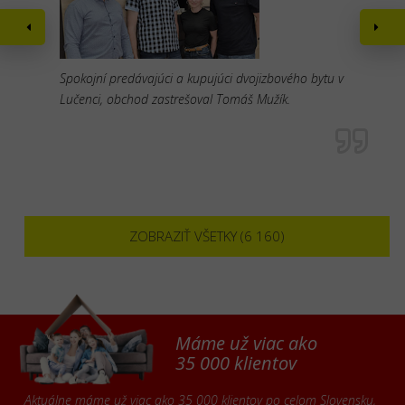
Spokojní predávajúci a kupujúci dvojizbového bytu v
Lučenci, obchod zastrešoval Tomáš Mužík.
ZOBRAZIŤ VŠETKY (6 160)
Máme už viac ako
35 000 klientov
Aktuálne máme už viac ako 35 000 klientov po celom Slovensku,