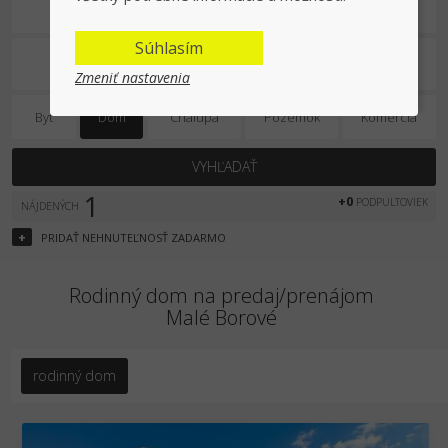
Predaj/prenájom
Súhlasím
Zmeniť nastavenia
Byt
Dom
Chalupa
Pozemok
Komercia
VYHĽADAŤ
1
+0
PODPULTOVIEK
NÁJDENÝCH
+
PRIDAŤ
NEHNUTEĽNOSŤ
ZADARMO
Rodinný dom na predaj/prenájom
Malé Borové
rodinný dom