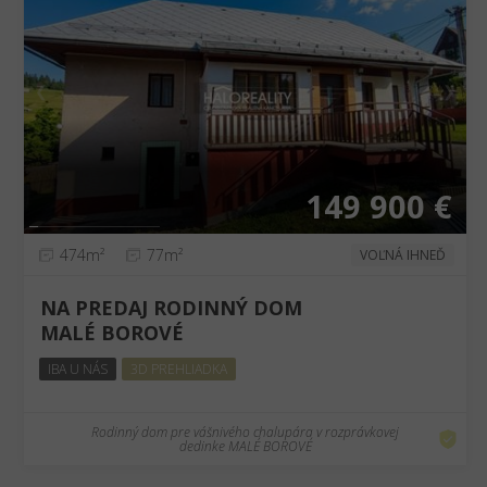
❮
❯
149 900 €
474m²
77m²
VOĽNÁ IHNEĎ
NA PREDAJ RODINNÝ DOM
MALÉ BOROVÉ
IBA U NÁS
3D PREHLIADKA
Rodinný dom pre vášnivého chalupára v rozprávkovej
dedinke MALÉ BOROVÉ