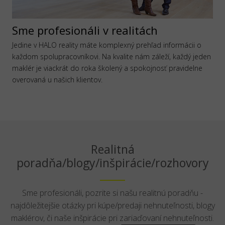
Sme profesionáli v realitách
Jedine v HALO reality máte komplexný prehľad informácii o
každom spolupracovníkovi. Na kvalite nám záleží, každý jeden
maklér je viackrát do roka školený a spokojnosť pravidelne
overovaná u našich klientov.
Realitná
poradňa/blogy/inšpirácie/rozhovory
Sme profesionáli, pozrite si našu realitnú poradňu -
najdôležitejšie otázky pri kúpe/predaji nehnuteľnosti, blogy
maklérov, či naše inšpirácie pri zariaďovaní nehnuteľnosti.