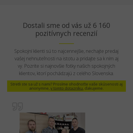
Dostali sme od vás už 6 160
pozitívnych recenzií
Spokojní klienti sú to najcennejšie, nechajte predaj
vašej nehnuteľnosti na istotu a pridajte sa k ním aj
vy. Pozrite si najnovšie fotky našich spokojných
klientov, ktorí pochádzajú z celého Slovenska.
Stretli ste sa už s nami? Prosíme ohodnoťte vaše skúsenosti aj
anonymne,
v tomto dotazníku
, ďakujeme.