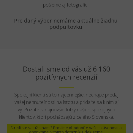
pošleme aj fotografie.
Pre daný výber nemáme aktuálne žiadnu
podpultovku
Dostali sme od vás už 6 160
pozitívnych recenzií
Spokojní klienti sú to najcennejšie, nechajte predaj
vašej nehnuteľnosti na istotu a pridajte sa k ním aj
vy. Pozrite si najnovšie fotky našich spokojných
klientov, ktorí pochádzajú z celého Slovenska.
Stretli ste sa už s nami? Prosíme ohodnoťte vaše skúsenosti aj
anonymne,
v tomto dotazníku
, ďakujeme.