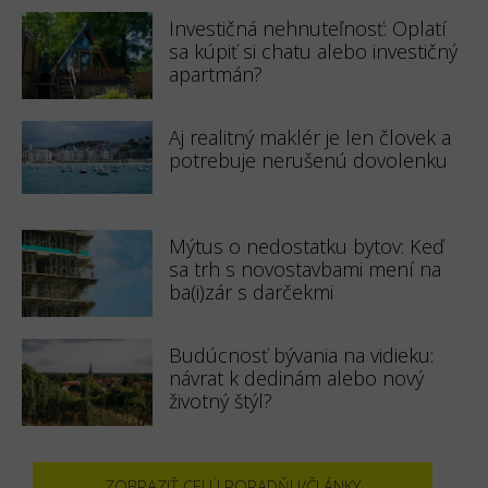
Investičná nehnuteľnosť: Oplatí
sa kúpiť si chatu alebo investičný
apartmán?
Aj realitný maklér je len človek a
potrebuje nerušenú dovolenku
Mýtus o nedostatku bytov: Keď
sa trh s novostavbami mení na
ba(i)zár s darčekmi
Budúcnosť bývania na vidieku:
návrat k dedinám alebo nový
životný štýl?
ZOBRAZIŤ CELÚ PORADŇU/ČLÁNKY