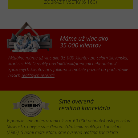
ZOBRAZIŤ VŠETKY (6 160)
Máme už viac ako
35 000 klientov
Aktuálne máme už viac ako 35 000 klientov po celom Slovensku,
ktorí cez HALO reality predali/kúpili/prenajali nehnuteľnosť.
Spokojných klientov aj s fotkami si môžete pozrieť na podstránke
našich
realitných recenzií
.
Sme overená
realitná kancelária
V ponuke sme doteraz mali už viac 60 000 nehnuteľností po celom
Slovensku, navyše sme členom Združenia realitných kancelárii
(ZRKS). S nami máte istotu, sme overená realitná kancelária.