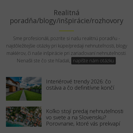
Realitná
poradňa/blogy/inšpirácie/rozhovory
Sme profesionáli, pozrite si našu realitnú poradňu -
najdôležitejšie otázky pri kúpe/predaji nehnuteľnosti, blogy
maklérov, či naše inšpirácie pri zariaďovaní nehnuteľnosti.
Nenašli ste čo ste hľadali,
napíšte nám otázku
.
Interiérové trendy 2026: čo
ostáva a čo definitívne končí
Koľko stojí predaj nehnuteľnosti
vo svete a na Slovensku?
Porovnanie, ktoré vás prekvapí