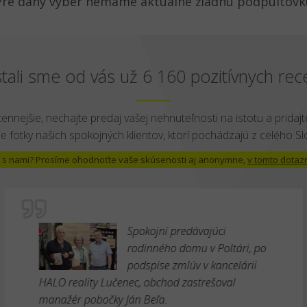
Pre daný výber nemáme aktuálne žiadnu podpultovk
tali sme od vás už 6 160 pozitívnych rece
cennejšie, nechajte predaj vašej nehnuteľnosti na istotu a pridajte
e fotky našich spokojných klientov, ktorí pochádzajú z celého S
 už s nami? Prosíme ohodnoťte vaše skúsenosti aj anonymne,
v tomto dotaz
Spokojní predávajúci
rodinného domu v Poltári, po
podspise zmlúv v kancelárii
HALO reality Lučenec, obchod zastrešoval
manažér pobočky Ján Beľa.