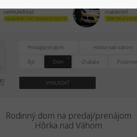
Chcem kúpiť
Stať sa úšpe
nehnuteľnosť
maklérom
HĽADÁME 1 947 NEHNUTEĽNOSTÍ
SME PRVÁ VOĽBA
0
Predaj/prenájom
Byt
Dom
Chalupa
Pozemo
K
MO
VYHĽADAŤ
ČNE
Rodinný dom na predaj/prenájom
Hôrka nad Váhom