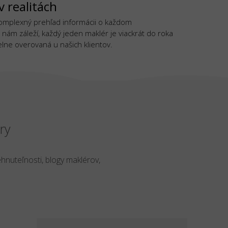
v realitách
komplexný prehľad informácii o každom
 nám záleží, každý jeden maklér je viackrát do roka
lne overovaná u našich klientov.
ry
ehnuteľnosti, blogy maklérov,