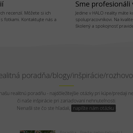
ií
Sme profesionáli 
h recenzií. Môžete si ich
Jedine v HALO reality máte 
j s fotkami. Kontaktujte nás a
spolupracovníkovi. Na kvalite
školený a spokojnosť pravide
ealitná poradňa/blogy/inšpirácie/rozhovo
 našu realitnú poradňu - najdôležitejšie otázky pri kúpe/predaji n
či naše inšpirácie pri zariaďovaní nehnuteľnosti.
Nenašli ste čo ste hľadali,
napíšte nám otázku
.
Poradňa - Predaj nehnuteľnosti
|