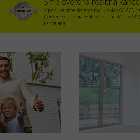
Sme overená realitná kancel
V ponuke sme doteraz mali už viac 60 000 n
členom Združenia realitných kancelárii (ZRKS
kancelária.