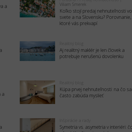
Viliam Smerek
va a
Koľko stojí predaj nehnuteľnosti v
svete a na Slovensku? Porovnanie,
ktoré vás prekvapí
Realitný blog
a
Aj realitný maklér je len človek a
potrebuje nerušenú dovolenku
Realitný blog
Kúpa prvej nehnuteľnosti: na čo sa
a a
často zabúda myslieť
Inšpirácie a rady
a
Symetria vs. asymetria v interiéri: č