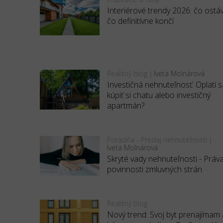
Interiérové trendy 2026: čo ostá
čo definitívne končí
Realitný blog
Iveta Molnárová
|
Investičná nehnuteľnosť: Oplatí s
kúpiť si chatu alebo investičný
apartmán?
Poradňa - Predaj nehnuteľnosti
|
Iveta Molnárová
Skryté vady nehnuteľnosti - Práv
povinnosti zmluvných strán
Realitný blog
Nový trend: Svoj byt prenajímam 