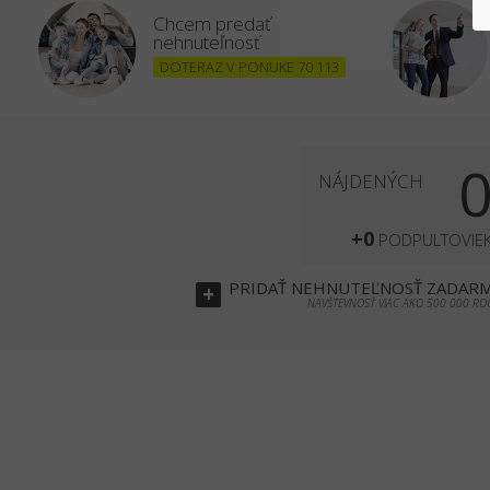
Chcem predať
nehnuteľnosť
DOTERAZ V PONUKE 70 113
NÁJDENÝCH
+0
PODPULTOVIE
PRIDAŤ
NEHNUTEĽNOSŤ
ZADAR
+
NÁVŠTEVNOSŤ VIAC AKO 500 000 RO