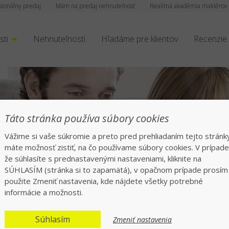
sionálny predaj
Mám na predaj nehnuteľnosť
Realitná akadémia maklérov
sti
Nehnuteľnosti
Hľadáme pre klientov
Recenzie
čný a rýchly preda
Táto stránka používa súbory cookies
Vážime si vaše súkromie a preto pred prehliadaním tejto stránk
Jednotka v realitách na slovenskom trhu
máte možnosť zistiť, na čo používame súbory cookies. V prípade
že súhlasíte s prednastavenými nastaveniami, kliknite na
SÚHLASÍM (stránka si to zapamätá), v opačnom prípade prosím
použite Zmeniť nastavenia, kde nájdete všetky potrebné
informácie a možnosti.
Súhlasím
Zmeniť nastavenia