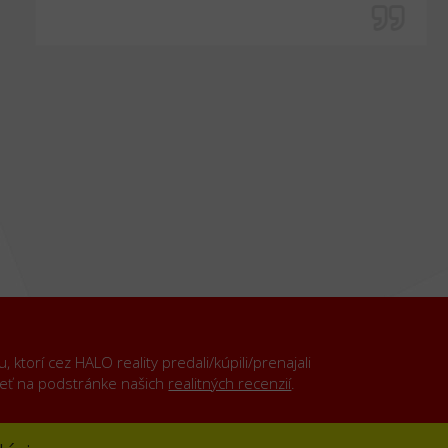
ktorí cez HALO reality predali/kúpili/prenajali
rieť na podstránke našich
realitných recenzií
.