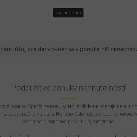
rodinný dom
 nám ľúto, pre daný výber sa v ponuke nič nenachád
Podpultové ponuky nehnuteľností
ltové ponuky. Špeciálne ponuky, ktoré nikde neinzerujeme a mož
ontaktovať nášho makléra, ktorého číslo nájdete pod ponukou.
informácie, prípadne pošleme aj fotografie.