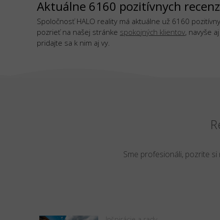
Aktuálne 6160 pozitívnych recenz
Spoločnosť HALO reality má aktuálne už 6160 pozitívnyc
pozrieť na našej stránke
spokojných klientov
, navyše a
pridajte sa k nim aj vy.
R
Sme profesionáli, pozrite si
Inšpirácie a rady