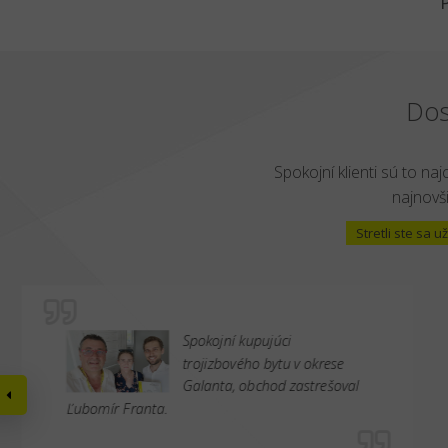
Dos
Spokojní klienti sú to naj
najnovši
Stretli ste sa
Spokojní kupujúci
trojizbového bytu v okrese
Galanta, obchod zastrešoval
Ľubomír Franta.