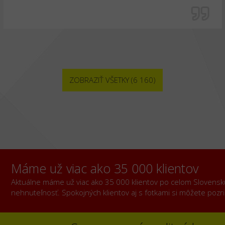
ZOBRAZIŤ VŠETKY (6 160)
Máme už viac ako 35 000 klientov
Aktuálne máme už viac ako 35 000 klientov po celom Slovensku, 
nehnuteľnosť. Spokojných klientov aj s fotkami si môžete poz