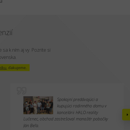
u
nzií
 sa k ním aj vy. Pozrite si
lovenska.
níku
, ďakujeme.
Spokojní predávajúci a
kupujúci rodinného domu v
kancelárii HALO reality
Lučenec, obchod zastrešoval manažér pobočky
Ján Beľa.