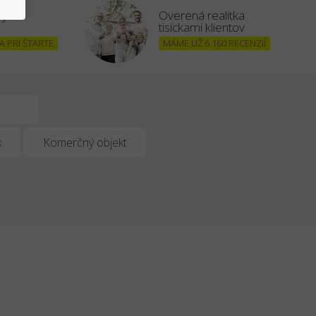
šným
Overená realitka
tisíckami klientov
 PRI ŠTARTE
MÁME UŽ 6 160 RECENZIÍ
k
Komerčný objekt