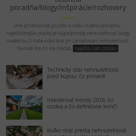
poradňa/blogy/inšpirácie/rozhovory
Sme profesionáli, pozrite si našu realitnú poradňu -
najdôležitejšie otázky pri kúpe/predaji nehnuteľnosti, blogy
maklérov, či naše inšpirácie pri zariaďovaní nehnuteľnosti.
Nenašli ste čo ste hľadali,
napíšte nám otázku
.
Technický stav nehnuteľnosti
pred kúpou: čo preveriť
Interiérové trendy 2026: čo
ostáva a čo definitívne končí
Koľko stojí predaj nehnuteľnosti