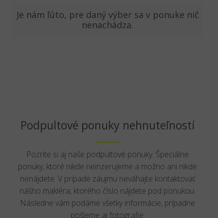
Je nám ľúto, pre daný výber sa v ponuke nič
nenachádza.
Podpultové ponuky nehnuteľností
Pozrite si aj naše podpultové ponuky. Špeciálne
ponuky, ktoré nikde neinzerujeme a možno ani nikde
nenájdete. V prípade záujmu neváhajte kontaktovať
nášho makléra, ktorého číslo nájdete pod ponukou.
Následne vám podáme všetky informácie, prípadne
pošleme aj fotografie.