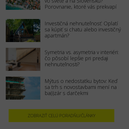
vo svete a na Slovensku?
Porovnanie, ktoré vás prekvapí
Investičná nehnuteľnosť: Oplatí
sa kúpiť si chatu alebo investičný
apartmán?
Symetria vs. asymetria v interiéri:
čo pôsobí lepšie pri predaji
nehnuteľnosti?
Mýtus o nedostatku bytov: Keď
sa trh s novostavbami mení na
ba(i)zár s darčekmi
ZOBRAZIŤ CELÚ PORADŇU/ČLÁNKY