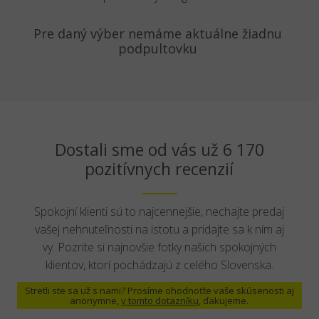
Pre daný výber nemáme aktuálne žiadnu
podpultovku
Dostali sme od vás už 6 170
pozitívnych recenzií
Spokojní klienti sú to najcennejšie, nechajte predaj
vašej nehnuteľnosti na istotu a pridajte sa k ním aj
vy. Pozrite si najnovšie fotky našich spokojných
klientov, ktorí pochádzajú z celého Slovenska.
Stretli ste sa už s nami? Prosíme ohodnoťte vaše skúsenosti aj
anonymne,
v tomto dotazníku
, ďakujeme.