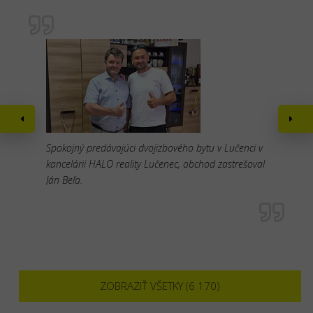
Spokojný predávajúci dvojizbového bytu v Lučenci v
kancelárii HALO reality Lučenec, obchod zastrešoval
Ján Beľa.
ZOBRAZIŤ VŠETKY (6 170)