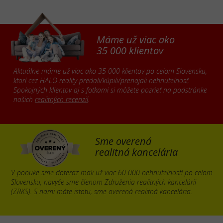
Máme už viac ako
35 000 klientov
Aktuálne máme už viac ako 35 000 klientov po celom Slovensku,
ktorí cez HALO reality predali/kúpili/prenajali nehnuteľnosť.
Spokojných klientov aj s fotkami si môžete pozrieť na podstránke
našich
realitných recenzií
.
Sme overená
realitná kancelária
V ponuke sme doteraz mali už viac 60 000 nehnuteľností po celom
Slovensku, navyše sme členom Združenia realitných kancelárii
(ZRKS). S nami máte istotu, sme overená realitná kancelária.