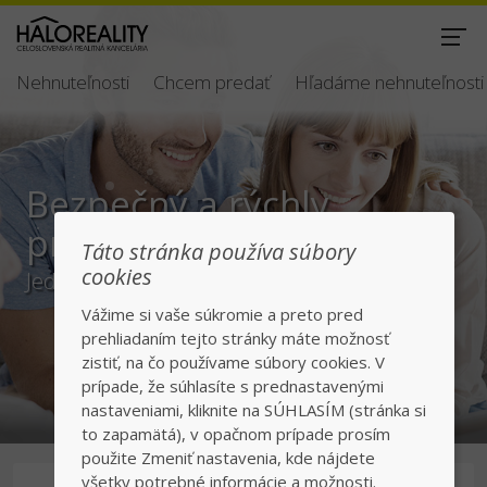
Nehnuteľnosti
Chcem predať
Hľadáme nehnuteľnosti
Bezpečný a rýchly
predaj/kúpa
Táto stránka používa súbory
cookies
Jednotka v realitách na slovenskom trhu
Vážime si vaše súkromie a preto pred
prehliadaním tejto stránky máte možnosť
zistiť, na čo používame súbory cookies. V
prípade, že súhlasíte s prednastavenými
nastaveniami, kliknite na SÚHLASÍM (stránka si
to zapamätá), v opačnom prípade prosím
použite Zmeniť nastavenia, kde nájdete
všetky potrebné informácie a možnosti.