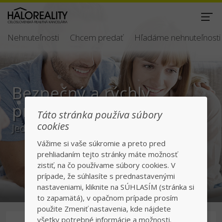
Nehnuteľnosti
Chcem predať
Hľadáme nehnuteľnosti
Bezpečný a rýchly
predaj/kúpa
Táto stránka používa súbory
cookies
Jednotka v realitách na slovenskom trhu
Vážime si vaše súkromie a preto pred
prehliadaním tejto stránky máte možnosť
zistiť, na čo používame súbory cookies. V
prípade, že súhlasíte s prednastavenými
nastaveniami, kliknite na SÚHLASÍM (stránka si
to zapamätá), v opačnom prípade prosím
použite Zmeniť nastavenia, kde nájdete
všetky potrebné informácie a možnosti.