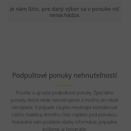
Je nám ľúto, pre daný výber sa v ponuke nič
nenachádza.
Podpultové ponuky nehnuteľností
Pozrite si aj naše podpultové ponuky. Špeciálne
ponuky, ktoré nikde neinzerujeme a možno ani nikde
nenájdete. V prípade záujmu neváhajte kontaktovať
nášho makléra, ktorého číslo nájdete pod ponukou.
Následne vám podáme všetky informácie, prípadne
pošleme aj fotografie.