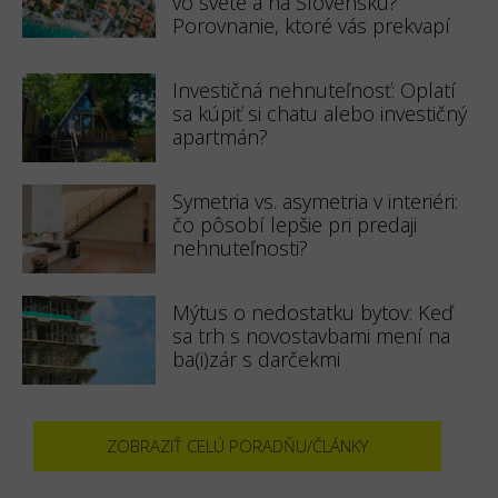
vo svete a na Slovensku?
Porovnanie, ktoré vás prekvapí
Investičná nehnuteľnosť: Oplatí
sa kúpiť si chatu alebo investičný
apartmán?
Symetria vs. asymetria v interiéri:
čo pôsobí lepšie pri predaji
nehnuteľnosti?
Mýtus o nedostatku bytov: Keď
sa trh s novostavbami mení na
ba(i)zár s darčekmi
ZOBRAZIŤ CELÚ PORADŇU/ČLÁNKY