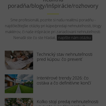
poradňa/blogy/inšpirácie/rozhovory
Sme profesionáli, pozrite si našu realitnú poradňu -
najdôležitejšie otázky pri kúpe/predaji nehnuteľnosti, blogy
maklérov, či naše inšpirácie pri zariaďovaní nehnuteľnosti.
Nenašli ste čo ste hľadali,
napíšte nám otázku
.
Technický stav nehnuteľnosti
pred kúpou: čo preveriť
Interiérové trendy 2026: čo
ostáva a čo definitívne končí
Koľko stojí predaj nehnuteľnosti