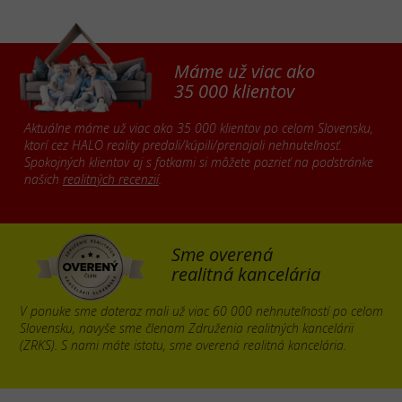
Máme už viac ako
35 000 klientov
Aktuálne máme už viac ako 35 000 klientov po celom Slovensku,
ktorí cez HALO reality predali/kúpili/prenajali nehnuteľnosť.
Spokojných klientov aj s fotkami si môžete pozrieť na podstránke
našich
realitných recenzií
.
Sme overená
realitná kancelária
V ponuke sme doteraz mali už viac 60 000 nehnuteľností po celom
Slovensku, navyše sme členom Združenia realitných kancelárii
(ZRKS). S nami máte istotu, sme overená realitná kancelária.