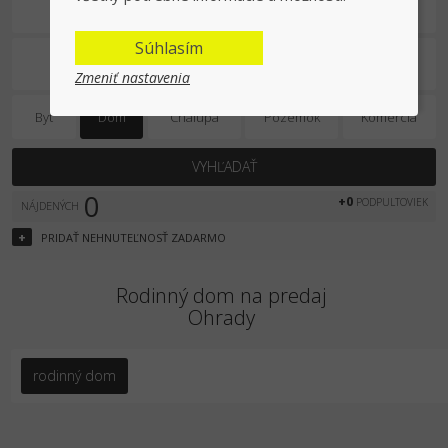
Na predaj
Súhlasím
Zmeniť nastavenia
Byt
Dom
Chalupa
Pozemok
Komercia
VYHĽADAŤ
0
+0
PODPULTOVIEK
NÁJDENÝCH
+
PRIDAŤ
NEHNUTEĽNOSŤ
ZADARMO
Rodinný dom na predaj
Ohrady
rodinný dom