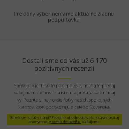
Pre daný výber nemáme aktuálne žiadnu
podpultovku
Dostali sme od vás už 6 170
pozitívnych recenzií
Spokojní klienti sú to najcennejšie, nechajte predaj
vašej nehnuteľnosti na istotu a pridajte sa k ním aj
vy. Pozrite si najnovšie fotky našich spokojných
klientov, ktorí pochádzajú z celého Slovenska.
Stretli ste sa už s nami? Prosíme ohodnoťte vaše skúsenosti aj
anonymne,
v tomto dotazníku
, ďakujeme.