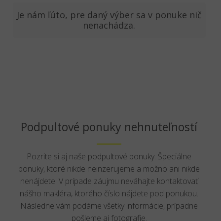
Je nám ľúto, pre daný výber sa v ponuke nič
nenachádza.
Podpultové ponuky nehnuteľností
Pozrite si aj naše podpultové ponuky. Špeciálne
ponuky, ktoré nikde neinzerujeme a možno ani nikde
nenájdete. V prípade záujmu neváhajte kontaktovať
nášho makléra, ktorého číslo nájdete pod ponukou.
Následne vám podáme všetky informácie, prípadne
pošleme aj fotografie.