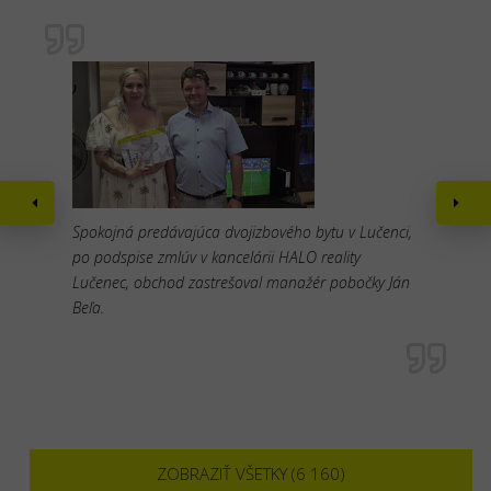
Spokojná predávajúca dvojizbového bytu v Lučenci,
po podspise zmlúv v kancelárii HALO reality
Lučenec, obchod zastrešoval manažér pobočky Ján
Beľa.
ZOBRAZIŤ VŠETKY (6 160)