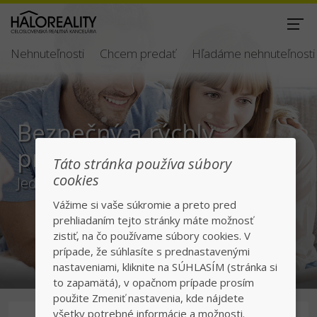
Nehnuteľnosti
Chcem predať
Hľadáme nehnuteľnosti
Bezpečný a rýchly
predaj/kúpa
Táto stránka používa súbory
cookies
Jednotka v realitách na slovenskom trhu
Vážime si vaše súkromie a preto pred
prehliadaním tejto stránky máte možnosť
zistiť, na čo používame súbory cookies. V
prípade, že súhlasíte s prednastavenými
nastaveniami, kliknite na SÚHLASÍM (stránka si
to zapamätá), v opačnom prípade prosím
použite Zmeniť nastavenia, kde nájdete
všetky potrebné informácie a možnosti.