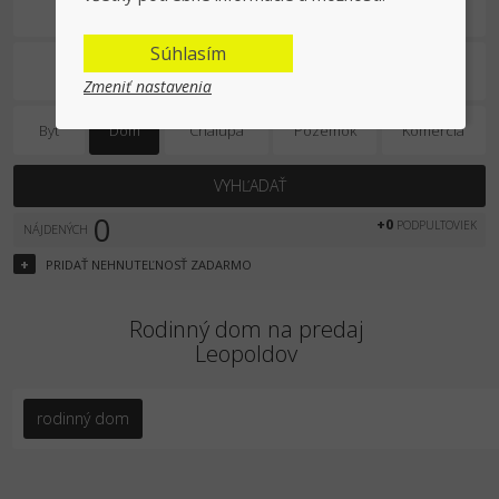
Na predaj
Súhlasím
Zmeniť nastavenia
Byt
Dom
Chalupa
Pozemok
Komercia
VYHĽADAŤ
0
+0
PODPULTOVIEK
NÁJDENÝCH
+
PRIDAŤ
NEHNUTEĽNOSŤ
ZADARMO
Rodinný dom na predaj
Leopoldov
rodinný dom