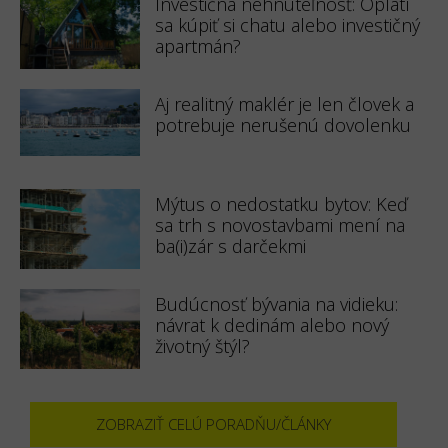
Investičná nehnuteľnosť: Oplatí
sa kúpiť si chatu alebo investičný
apartmán?
Aj realitný maklér je len človek a
potrebuje nerušenú dovolenku
Mýtus o nedostatku bytov: Keď
sa trh s novostavbami mení na
ba(i)zár s darčekmi
Budúcnosť bývania na vidieku:
návrat k dedinám alebo nový
životný štýl?
ZOBRAZIŤ CELÚ PORADŇU/ČLÁNKY