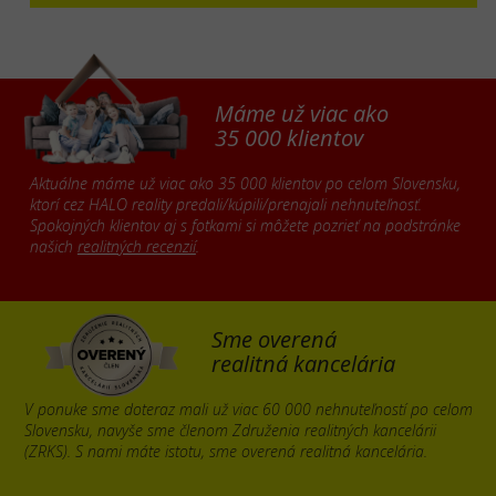
Máme už viac ako
35 000 klientov
Aktuálne máme už viac ako 35 000 klientov po celom Slovensku,
ktorí cez HALO reality predali/kúpili/prenajali nehnuteľnosť.
Spokojných klientov aj s fotkami si môžete pozrieť na podstránke
našich
realitných recenzií
.
Sme overená
realitná kancelária
V ponuke sme doteraz mali už viac 60 000 nehnuteľností po celom
Slovensku, navyše sme členom Združenia realitných kancelárii
(ZRKS). S nami máte istotu, sme overená realitná kancelária.