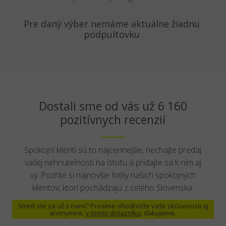
Pre daný výber nemáme aktuálne žiadnu
podpultovku
Dostali sme od vás už 6 160
pozitívnych recenzií
Spokojní klienti sú to najcennejšie, nechajte predaj
vašej nehnuteľnosti na istotu a pridajte sa k ním aj
vy. Pozrite si najnovšie fotky našich spokojných
klientov, ktorí pochádzajú z celého Slovenska.
Stretli ste sa už s nami? Prosíme ohodnoťte vaše skúsenosti aj
anonymne,
v tomto dotazníku
, ďakujeme.