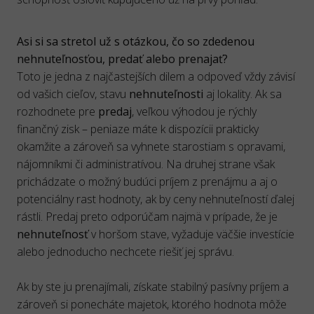
Asi si sa stretol už s otázkou, čo so zdedenou
nehnuteľnosťou, predať alebo prenajať?
Toto je jedna z najčastejších dilem a odpoveď vždy závisí
od vašich cieľov, stavu
nehnuteľnosti
aj lokality. Ak sa
rozhodnete pre
predaj
, veľkou výhodou je rýchly
finančný zisk – peniaze máte k dispozícii prakticky
okamžite a zároveň sa vyhnete starostiam s opravami,
nájomníkmi či administratívou. Na druhej strane však
prichádzate o možný budúci príjem z prenájmu a aj o
potenciálny rast hodnoty, ak by ceny nehnuteľností ďalej
rástli. Predaj preto odporúčam najmä v prípade, že je
nehnuteľnosť
v horšom stave, vyžaduje väčšie investície
alebo jednoducho nechcete riešiť jej správu.
Ak by ste ju prenajímali, získate stabilný pasívny príjem a
zároveň si ponecháte majetok, ktorého hodnota môže