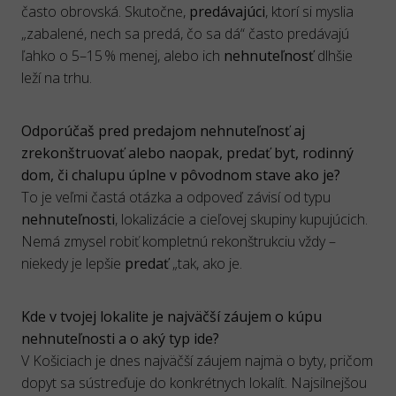
často obrovská. Skutočne,
predávajúci
, ktorí si myslia
„zabalené, nech sa predá, čo sa dá“ často predávajú
ľahko o 5–15 % menej, alebo ich
nehnuteľnosť
dlhšie
leží na trhu.
Odporúčaš pred predajom nehnuteľnosť aj
zrekonštruovať alebo naopak, predať byt, rodinný
dom, či chalupu úplne v pôvodnom stave ako je?
To je veľmi častá otázka a odpoveď závisí od typu
nehnuteľnosti
, lokalizácie a cieľovej skupiny kupujúcich.
Nemá zmysel robiť kompletnú rekonštrukciu vždy –
niekedy je lepšie
predať
„tak, ako je.
Kde v tvojej lokalite je najväčší záujem o kúpu
nehnuteľnosti a o aký typ ide?
V Košiciach je dnes najväčší záujem najmä o byty, pričom
dopyt sa sústreďuje do konkrétnych lokalít. Najsilnejšou