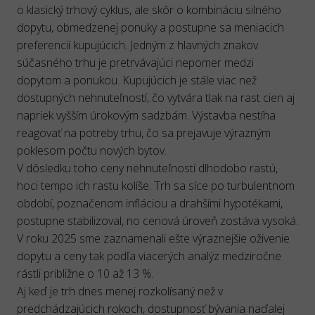
o klasický trhový cyklus, ale skôr o kombináciu silného
dopytu, obmedzenej ponuky a postupne sa meniacich
preferencií kupujúcich. Jedným z hlavných znakov
súčasného trhu je pretrvávajúci nepomer medzi
dopytom a ponukou. Kupujúcich je stále viac než
dostupných nehnuteľností, čo vytvára tlak na rast cien aj
napriek vyšším úrokovým sadzbám. Výstavba nestíha
reagovať na potreby trhu, čo sa prejavuje výrazným
poklesom počtu nových bytov.
V dôsledku toho ceny nehnuteľností dlhodobo rastú,
hoci tempo ich rastu kolíše. Trh sa síce po turbulentnom
období, poznačenom infláciou a drahšími hypotékami,
postupne stabilizoval, no cenová úroveň zostáva vysoká.
V roku 2025 sme zaznamenali ešte výraznejšie oživenie
dopytu a ceny tak podľa viacerých analýz medziročne
rástli približne o 10 až 13 %.
Aj keď je trh dnes menej rozkolísaný než v
predchádzajúcich rokoch, dostupnosť bývania naďalej