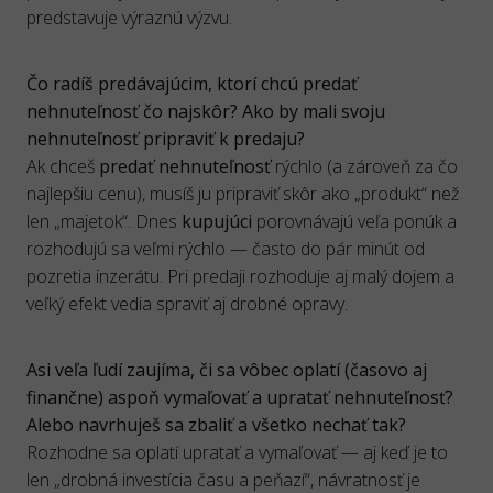
predstavuje výraznú výzvu.
Čo radíš predávajúcim, ktorí chcú predať
nehnuteľnosť čo najskôr? Ako by mali svoju
nehnuteľnosť pripraviť k predaju?
Ak chceš
predať
nehnuteľnosť
rýchlo (a zároveň za čo
najlepšiu cenu), musíš ju pripraviť skôr ako „produkt“ než
len „majetok“. Dnes
kupujúci
porovnávajú veľa ponúk a
rozhodujú sa veľmi rýchlo — často do pár minút od
pozretia inzerátu. Pri predaji rozhoduje aj malý dojem a
veľký efekt vedia spraviť aj drobné opravy.
Asi veľa ľudí zaujíma, či sa vôbec oplatí (časovo aj
finančne) aspoň vymaľovať a upratať nehnuteľnosť?
Alebo navrhuješ sa zbaliť a všetko nechať tak?
Rozhodne sa oplatí upratať a vymaľovať — aj keď je to
len „drobná investícia času a peňazí“, návratnosť je