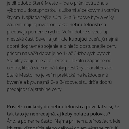
je dlhodobo Staré Mesto – ide o prémiovú zónu s
výbornou dostupnosťou, službami aj celkovým životným
štýlom. Najžiadanejšie sú tu 2- a 3-izbové byty a veľký
záujem majú aj investori, takže
nehnuteľnosti
sa
predávajú pomerne rýchlo. Veľmi dobre si vedú aj
mestské časti Sever a Juh, kde
kupujúci
oceňujú najmä
dobré dopravné spojenie a o niečo dostupnejšie ceny,
pričom najväčší dopyt je po 1- až 3-izbových bytoch.
Stabilný záujem je aj o Terasu – lokalitu západne od
centra, ktorá síce nemá taký prestížny charakter ako
Staré Mesto, no je veľmi praktická na každodenné
bývanie a byty, najmä 2- a 3-izbové, si tu držia dobrú
predajnosť aj stabilné ceny.
Prišiel si niekedy do nehnuteľnosti a povedal si si, že
tak táto je nepredajná, aj keby bola za polovicu?
Áno, a pomerne často. Najmä pri nehnuteľnostiach, kde
ich stav, dispozícia alebo celkový dojem výrazne znižujú