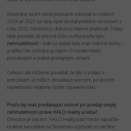
Následne sa trh začal postupne oživovať a v rokoch
2024 až 2025 sa ceny opäť dostali približne na úroveň z
roku 2022, miestami ju dokonca mierne prekonali. Treba
však povedať, že presné čísla sa líšia podľa typu
nehnuteľnosti
– inak sa vyvíjali byty, inak rodinné domy –
a veľkú rolu zohráva aj región či rozdiel medzi
ponukovými a reálne predajnými cenami.
Celkovo ale môžeme povedať, že išlo o pokles v
jednotkách až nižších desiatkach percent, po ktorom
nasledovalo relatívne rýchle zotavenie trhu.
Prečo by mali predávajúci osloviť pri predaji svojej
nehnuteľnosti práve HALO reality a teba?
Dôvodov je viacero. HALO reality patrí medzi najväčšie
realitné kancelárie na Slovensku a pôsobí vo väčšine