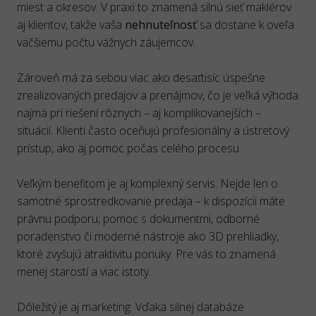
miest a okresov. V praxi to znamená silnú sieť maklérov
aj klientov, takže vaša
nehnuteľnosť
sa dostane k oveľa
väčšiemu počtu vážnych záujemcov.
Zároveň má za sebou viac ako desaťtisíc úspešne
zrealizovaných predajov a prenájmov, čo je veľká výhoda
najmä pri riešení rôznych – aj komplikovanejších –
situácií. Klienti často oceňujú profesionálny a ústretový
prístup, ako aj pomoc počas celého procesu.
Veľkým benefitom je aj komplexný servis. Nejde len o
samotné sprostredkovanie predaja – k dispozícii máte
právnu podporu, pomoc s dokumentmi, odborné
poradenstvo či moderné nástroje ako 3D prehliadky,
ktoré zvyšujú atraktivitu ponuky. Pre vás to znamená
menej starostí a viac istoty.
Dôležitý je aj marketing. Vďaka silnej databáze