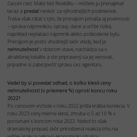
časom rásť. Máte tiež flexibilitu – môžete ju prenajímať
teraz a
predať
neskôr za výhodnejších podmienok.
Treba však rátať s tým, že prenájom prináša aj povinnosti
– správa nájomníkov, opravy, dane a určité riziká,
napríklad neplatiaci nájomník alebo poškodenie bytu.
Prenájom je preto vhodnejší skôr vtedy, keď je
nehnuteľnosť
v dobrom stave, nachádza sa v
atraktívnej lokalite a ste pripravený sa jej venovať,
prípadne si zabezpečiť správu cez agentúru.
Vedel by si povedať odhad, o koľko klesli ceny
nehnuteľností (v priemere %) oproti koncu roku
2022?
Po cenovom vrchole v roku 2022 prišla krátka korekcia. V
roku 2023 ceny mierne klesli, zhruba o 5 až 10 % v
porovnaní s koncom roka 2022. Nebol to však
dramatický prepad, skôr prirodzená reakcia trhu na
vyššie úroky a celkovú ekonomickú situáciu.