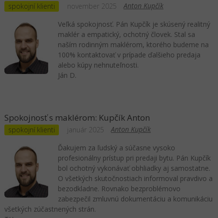
Anton Kupčík
spokojní klienti
november 2025
Veľká spokojnosť. Pán Kupčík je skúsený realitný
maklér a empatický, ochotný človek. Stal sa
naším rodinným maklérom, ktorého budeme na
100% kontaktovať v prípade ďalšieho predaja
alebo kúpy nehnuteľnosti.
Ján D.
Spokojnosť s maklérom: Kupčík Anton
Anton Kupčík
spokojní klienti
január 2025
Ďakujem za ľudský a súčasne vysoko
profesionálny prístup pri predaji bytu. Pán Kupčík
bol ochotný vykonávať obhliadky aj samostatne.
O všetkých skutočnostiach informoval pravdivo a
bezodkladne. Rovnako bezproblémovo
zabezpečil zmluvnú dokumentáciu a komunikáciu
všetkých zúčastnených strán.