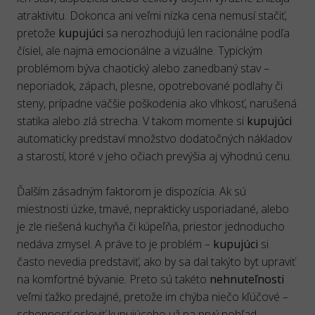
atraktivitu. Dokonca ani veľmi nízka cena nemusí stačiť,
pretože
kupujúci
sa nerozhodujú len racionálne podľa
čísiel, ale najmä emocionálne a vizuálne. Typickým
problémom býva chaotický alebo zanedbaný stav –
neporiadok, zápach, plesne, opotrebované podlahy či
steny, prípadne väčšie poškodenia ako vlhkosť, narušená
statika alebo zlá strecha. V takom momente si
kupujúci
automaticky predstaví množstvo dodatočných nákladov
a starostí, ktoré v jeho očiach prevýšia aj výhodnú cenu.
Ďalším zásadným faktorom je dispozícia. Ak sú
miestnosti úzke, tmavé, neprakticky usporiadané, alebo
je zle riešená kuchyňa či kúpeľňa, priestor jednoducho
nedáva zmysel. A práve to je problém –
kupujúci
si
často nevedia predstaviť, ako by sa dal takýto byt upraviť
na komfortné bývanie. Preto sú takéto
nehnuteľnosti
veľmi ťažko predajné, pretože im chýba niečo kľúčové –
schopnosť osloviť kupujúceho už na prvý pohľad.