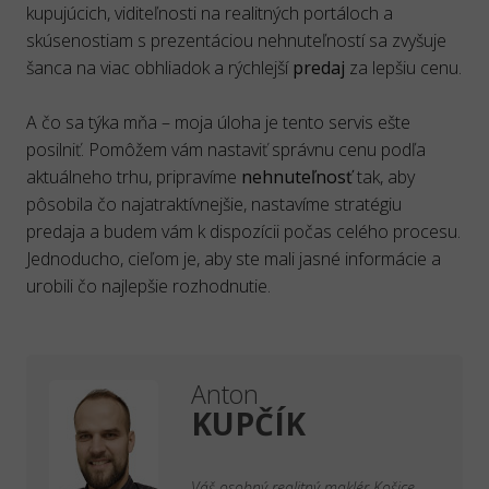
kupujúcich, viditeľnosti na realitných portáloch a
skúsenostiam s prezentáciou nehnuteľností sa zvyšuje
šanca na viac obhliadok a rýchlejší
predaj
za lepšiu cenu.
A čo sa týka mňa – moja úloha je tento servis ešte
posilniť. Pomôžem vám nastaviť správnu cenu podľa
aktuálneho trhu, pripravíme
nehnuteľnosť
tak, aby
pôsobila čo najatraktívnejšie, nastavíme stratégiu
predaja a budem vám k dispozícii počas celého procesu.
Jednoducho, cieľom je, aby ste mali jasné informácie a
urobili čo najlepšie rozhodnutie.
Anton
KUPČÍK
Váš osobný realitný maklér
Košice