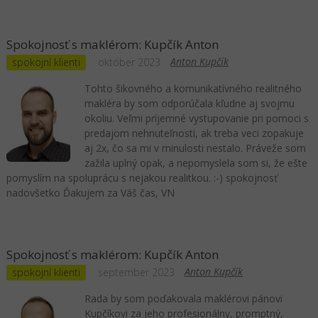
Spokojnosť s maklérom: Kupčík Anton
Anton Kupčík
spokojní klienti
október 2023
Tohto šikovného a komunikatívného realitného
makléra by som odporúčala kľudne aj svojmu
okoliu. Veľmi príjemné vystupovanie pri pomoci s
predajom nehnuteľnosti, ak treba veci zopakuje
aj 2x, čo sa mi v minulosti nestalo. Práveže som
zažila uplný opak, a nepomyslela som si, že ešte
pomyslím na spoluprácu s nejakou realitkou. :-) spokojnosť
nadovšetko Ďakujem za Váš čas, VN
Spokojnosť s maklérom: Kupčík Anton
Anton Kupčík
spokojní klienti
september 2023
Rada by som poďakovala maklérovi pánovi
Kupčíkovi za jeho profesionálny, promptný,