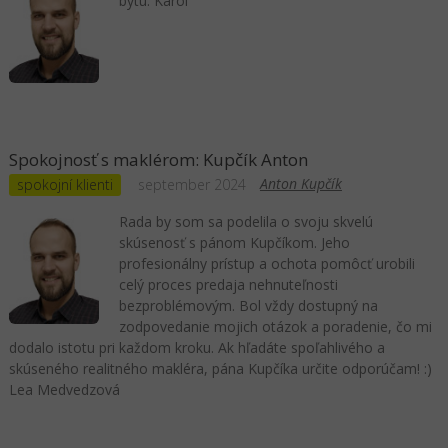
bytu. Karol
Spokojnosť s maklérom: Kupčík Anton
Anton Kupčík
spokojní klienti
september 2024
Rada by som sa podelila o svoju skvelú
skúsenosť s pánom Kupčíkom. Jeho
profesionálny prístup a ochota pomôcť urobili
celý proces predaja nehnuteľnosti
bezproblémovým. Bol vždy dostupný na
zodpovedanie mojich otázok a poradenie, čo mi
dodalo istotu pri každom kroku. Ak hľadáte spoľahlivého a
skúseného realitného makléra, pána Kupčíka určite odporúčam! :)
Lea Medvedzová