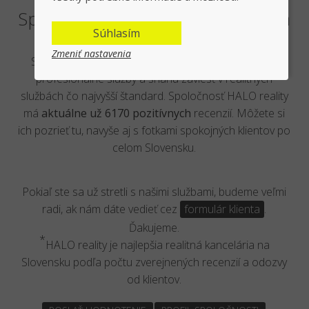
Spokojní klienti - Tatjana Čapanda
Súhlasím
Zmeniť nastavenia
Sme veľmi radi, že čoraz viac klientov oceňuje naše
profesiónálne služby a snahu zaviesť v realitných
službách čo najvyšší štandard. Spoločnosť HALO reality
má
aktuálne už 6170 pozitívnych
recenzií. Môžete si
ich pozrieť tu, navyše aj s fotkami spokojných klientov po
celom Slovensku.
Pokiaľ ste sa už stretli s našimi službami, budeme veľmi
radi, ak nám dáte vedieť cez
formulár klienta
.
Ďakujeme.
*
HALO reality je najlepšia realitná kancelária na
Slovensku podľa počtu zverejnených recenzií a odozvy
od klientov.