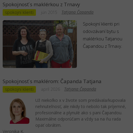
Spokojnosť s maklérkou z Trnavy
Tatjana Čapanda
spokojní klienti
jún 2015
Spokojní klienti pri
odovzávaní bytu s
maklérkou Tatjanou
Čapandou z Trnavy.
Spokojnosť s maklérom: Čapanda Tatjana
Tatjana Čapanda
spokojní klienti
apríl 2026
Už niekoľko x v živote som predávala/kupovala
nehnuteľnosť, ale nikdy to nebolo tak príjemné,
profesionálne a plynulé ako s pani Čapandou.
Maximálne odporúčam a vždy sa na ňu rada
opäť obrátim.
Veronika K.