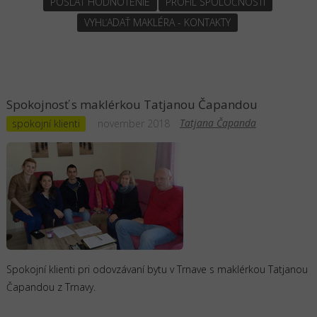
POSLAŤ HODNOTENIE
PROFIL SPOLOČNOSTI
VYHĽADAŤ MAKLÉRA - KONTAKTY
Spokojnosť s maklérkou Tatjanou Čapandou
Tatjana Čapanda
spokojní klienti
november 2018
Spokojní klienti pri odovzávaní bytu v Trnave s maklérkou Tatjanou
Čapandou z Trnavy.