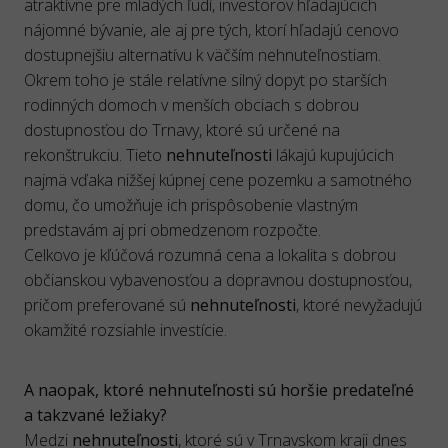
atraktívne pre mladých ľudí, investorov hľadajúcich
nájomné bývanie, ale aj pre tých, ktorí hľadajú cenovo
dostupnejšiu alternatívu k väčším nehnuteľnostiam.
Okrem toho je stále relatívne silný dopyt po starších
rodinných domoch v menších obciach s dobrou
dostupnosťou do Trnavy, ktoré sú určené na
rekonštrukciu. Tieto
nehnuteľnosti
lákajú kupujúcich
najmä vďaka nižšej kúpnej cene pozemku a samotného
domu, čo umožňuje ich prispôsobenie vlastným
predstavám aj pri obmedzenom rozpočte.
Celkovo je kľúčová rozumná cena a lokalita s dobrou
občianskou vybavenosťou a dopravnou dostupnosťou,
pričom preferované sú
nehnuteľnosti
, ktoré nevyžadujú
okamžité rozsiahle investície.
A naopak, ktoré nehnuteľnosti sú horšie predateľné
a takzvané ležiaky?
Medzi
nehnuteľnosti
, ktoré sú v Trnavskom kraji dnes