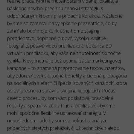
reálne predanými nehnuteľnosťami v danej lokalite, a
následne navrhol precíznu cenovú stratégiu s
odporúčanými krokmi pre prípadné korekcie. Následne
by sme sa zamerali na vylepšenie prezentácie, čo by
zahŕňalo buď moje konkrétne home staging
poradenstvo, doplnené o nové, vysoko kvalitné
fotografie, pútavú video prehliadku či dokonca 3D
virtuálnu prehliadku, aby vaša
nehnuteľnosť
skutočne
vynikla. Nevyhnutná je tiež optimalizácia marketingovej
kampane – to znamená prepracovanie textov inzerátov,
aby zdôrazňovali skutočné benefity a cielená propagácia
na sociálnych sieťach či špecializovaných kanáloch, ktorá
osloví presne tú správnu skupinu kupujúcich. Počas
celého procesu by som vám poskytoval pravidelné
reporty a spätnú väzbu z trhu a obhliadok, aby sme
mohli spoločne flexibilne upravovať stratégiu. V
neposlednom rade by som sa pokúsil o analýzu
prípadných skrytých prekážok, či už technických alebo