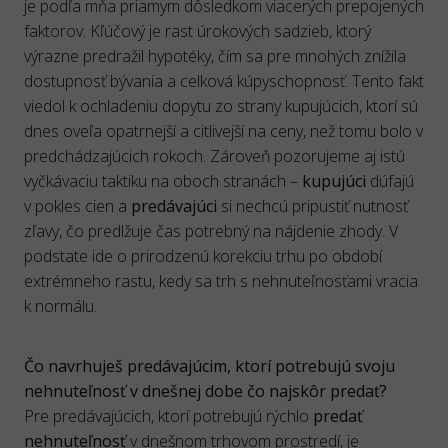
je podľa mňa priamym dôsledkom viacerých prepojených
faktorov. Kľúčový je rast úrokových sadzieb, ktorý
výrazne predražil hypotéky, čím sa pre mnohých znížila
dostupnosť bývania a celková kúpyschopnosť. Tento fakt
viedol k ochladeniu dopytu zo strany kupujúcich, ktorí sú
dnes oveľa opatrnejší a citlivejší na ceny, než tomu bolo v
predchádzajúcich rokoch. Zároveň pozorujeme aj istú
vyčkávaciu taktiku na oboch stranách –
kupujúci
dúfajú
v pokles cien a
predávajúci
si nechcú pripustiť nutnosť
zľavy, čo predlžuje čas potrebný na nájdenie zhody. V
podstate ide o prirodzenú korekciu trhu po období
extrémneho rastu, kedy sa trh s nehnuteľnosťami vracia
k normálu.
Čo navrhuješ predávajúcim, ktorí potrebujú svoju
nehnuteľnosť v dnešnej dobe čo najskôr predať?
Pre predávajúcich, ktorí potrebujú rýchlo
predať
nehnuteľnosť
v dnešnom trhovom prostredí, je