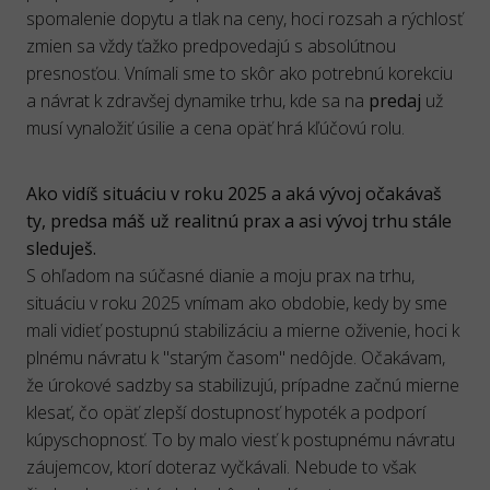
spomalenie dopytu a tlak na ceny, hoci rozsah a rýchlosť
zmien sa vždy ťažko predpovedajú s absolútnou
presnosťou. Vnímali sme to skôr ako potrebnú korekciu
a návrat k zdravšej dynamike trhu, kde sa na
predaj
už
musí vynaložiť úsilie a cena opäť hrá kľúčovú rolu.
Ako vidíš situáciu v roku 2025 a aká vývoj očakávaš
ty, predsa máš už realitnú prax a asi vývoj trhu stále
sleduješ.
S ohľadom na súčasné dianie a moju prax na trhu,
situáciu v roku 2025 vnímam ako obdobie, kedy by sme
mali vidieť postupnú stabilizáciu a mierne oživenie, hoci k
plnému návratu k "starým časom" nedôjde. Očakávam,
že úrokové sadzby sa stabilizujú, prípadne začnú mierne
klesať, čo opäť zlepší dostupnosť hypoték a podporí
kúpyschopnosť. To by malo viesť k postupnému návratu
záujemcov, ktorí doteraz vyčkávali. Nebude to však