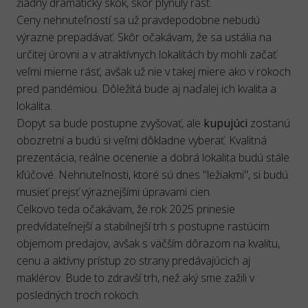
žiadny dramatický skok, skôr plynulý rast.
Ceny nehnuteľností sa už pravdepodobne nebudú
výrazne prepadávať. Skôr očakávam, že sa ustália na
určitej úrovni a v atraktívnych lokalitách by mohli začať
veľmi mierne rásť, avšak už nie v takej miere ako v rokoch
pred pandémiou. Dôležitá bude aj naďalej ich kvalita a
lokalita.
Dopyt sa bude postupne zvyšovať, ale
kupujúci
zostanú
obozretní a budú si veľmi dôkladne vyberať. Kvalitná
prezentácia, reálne ocenenie a dobrá lokalita budú stále
kľúčové. Nehnuteľnosti, ktoré sú dnes "ležiakmi", si budú
musieť prejsť výraznejšími úpravami cien.
Celkovo teda očakávam, že rok 2025 prinesie
predvídateľnejší a stabilnejší trh s postupne rastúcim
objemom predajov, avšak s väčším dôrazom na kvalitu,
cenu a aktívny prístup zo strany predávajúcich aj
maklérov. Bude to zdravší trh, než aký sme zažili v
posledných troch rokoch.