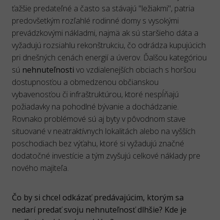
ťažšie predateľné a často sa stávajú "ležiakmi", patria
predovšetkým rozľahlé rodinné domy s vysokými
prevádzkovými nákladmi, najmä ak sú staršieho dáta a
vyžadujú rozsiahlu rekonštrukciu, čo odrádza kupujúcich
pri dnešných cenách energií a úverov. Ďalšou kategóriou
sú
nehnuteľnosti
vo vzdialenejších obciach s horšou
dostupnosťou a obmedzenou občianskou
vybavenosťou či infraštruktúrou, ktoré nespĺňajú
požiadavky na pohodlné bývanie a dochádzanie.
Rovnako problémové sú aj byty v pôvodnom stave
situované v neatraktívnych lokalitách alebo na vyšších
poschodiach bez výťahu, ktoré si vyžadujú značné
dodatočné investície a tým zvyšujú celkové náklady pre
nového majiteľa.
Čo by si chcel odkázať predávajúcim, ktorým sa
nedarí predať svoju nehnuteľnosť dlhšie? Kde je