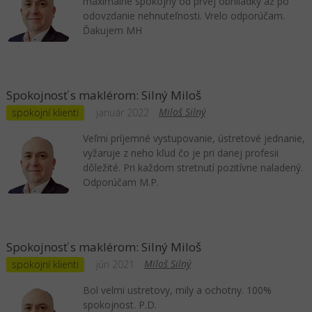
maximálne spokojný od prvej obhliadky až po
odovzdanie nehnuteľnosti. Vrelo odporúčam.
Ďakujem MH
Spokojnosť s maklérom: Silný Miloš
Miloš Silný
spokojní klienti
január 2022
Veľmi príjemné vystupovanie, ústretové jednanie,
vyžaruje z neho kľud čo je pri danej profesii
dôležité. Pri každom stretnutí pozitívne naladený.
Odporúčam M.P.
Spokojnosť s maklérom: Silný Miloš
Miloš Silný
spokojní klienti
jún 2021
Bol velmi ustretovy, mily a ochotny. 100%
spokojnost. P.D.