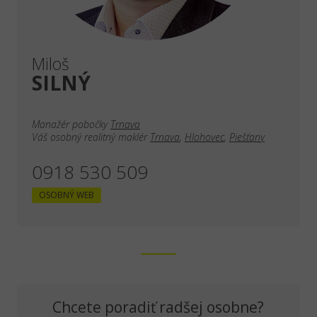
Miloš
SILNÝ
Manažér pobočky
Trnava
Váš osobný realitný maklér
Trnava
,
Hlohovec
,
Piešťany
0918 530 509
OSOBNÝ WEB
Chcete poradiť radšej osobne?