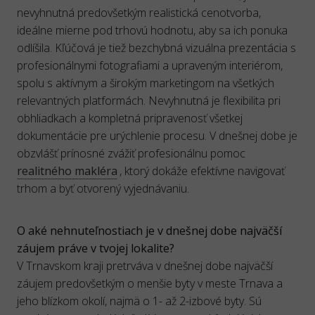
nevyhnutná predovšetkým realistická cenotvorba,
ideálne mierne pod trhovú hodnotu, aby sa ich ponuka
odlíšila. Kľúčová je tiež bezchybná vizuálna prezentácia s
profesionálnymi fotografiami a upraveným interiérom,
spolu s aktívnym a širokým marketingom na všetkých
relevantných platformách. Nevyhnutná je flexibilita pri
obhliadkach a kompletná pripravenosť všetkej
dokumentácie pre urýchlenie procesu. V dnešnej dobe je
obzvlášť prínosné zvážiť profesionálnu pomoc
realitného makléra
, ktorý dokáže efektívne navigovať
trhom a byť otvorený vyjednávaniu.
O aké nehnuteľnostiach je v dnešnej dobe najväčší
záujem práve v tvojej lokalite?
V Trnavskom kraji pretrváva v dnešnej dobe najväčší
záujem predovšetkým o menšie byty v meste Trnava a
jeho blízkom okolí, najmä o 1- až 2-izbové byty. Sú