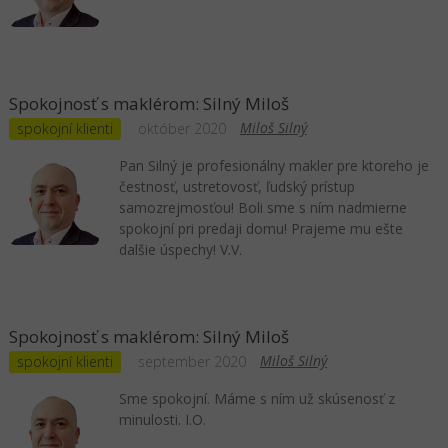
Spokojnosť s maklérom: Silný Miloš
Miloš Silný
spokojní klienti
október 2020
Pan Silný je profesionálny makler pre ktoreho je
čestnosť, ustretovosť, ľudský prístup
samozrejmosťou! Boli sme s ním nadmierne
spokojní pri predaji domu! Prajeme mu ešte
dalšie úspechy! V.V.
Spokojnosť s maklérom: Silný Miloš
Miloš Silný
spokojní klienti
september 2020
Sme spokojní. Máme s ním už skúsenosť z
minulosti. I.O.