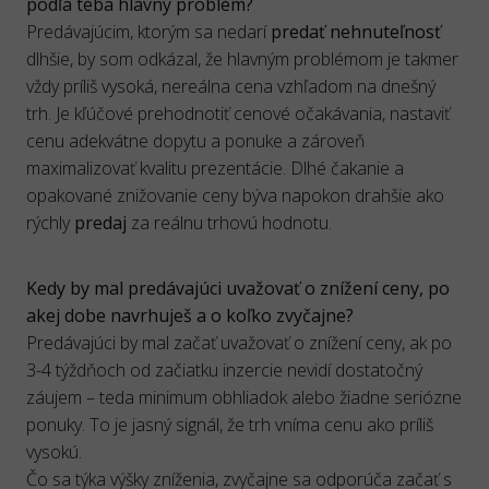
podľa teba hlavný problém?
Predávajúcim, ktorým sa nedarí
predať
nehnuteľnosť
dlhšie, by som odkázal, že hlavným problémom je takmer
vždy príliš vysoká, nereálna cena vzhľadom na dnešný
trh. Je kľúčové prehodnotiť cenové očakávania, nastaviť
cenu adekvátne dopytu a ponuke a zároveň
maximalizovať kvalitu prezentácie. Dlhé čakanie a
opakované znižovanie ceny býva napokon drahšie ako
rýchly
predaj
za reálnu trhovú hodnotu.
Kedy by mal predávajúci uvažovať o znížení ceny, po
akej dobe navrhuješ a o koľko zvyčajne?
Predávajúci by mal začať uvažovať o znížení ceny, ak po
3-4 týždňoch od začiatku inzercie nevidí dostatočný
záujem – teda minimum obhliadok alebo žiadne seriózne
ponuky. To je jasný signál, že trh vníma cenu ako príliš
vysokú.
Čo sa týka výšky zníženia, zvyčajne sa odporúča začať s