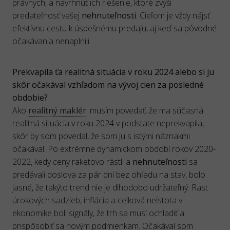
právnych, a navrhnúť ich riešenie, ktoré zvýši
predateľnosť vašej
nehnuteľnosti
. Cieľom je vždy nájsť
efektívnu cestu k úspešnému predaju, aj keď sa pôvodné
očakávania nenaplnili.
Prekvapila ťa realitná situácia v roku 2024 alebo si ju
skôr očakával vzhľadom na vývoj cien za posledné
obdobie?
Ako
realitný maklér
musím povedať, že ma súčasná
realitná situácia v roku 2024 v podstate neprekvapila,
skôr by som povedal, že som ju s istými náznakmi
očakával. Po extrémne dynamickom období rokov 2020-
2022, kedy ceny raketovo rástli a
nehnuteľnosti
sa
predávali doslova za pár dní bez ohľadu na stav, bolo
jasné, že takýto trend nie je dlhodobo udržateľný. Rast
úrokových sadzieb, inflácia a celková neistota v
ekonomike boli signály, že trh sa musí ochladiť a
prispôsobiť sa novým podmienkam. Očakával som