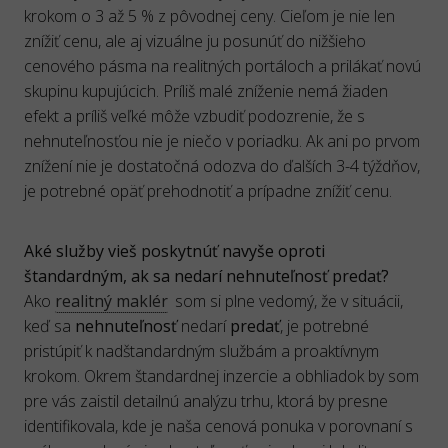
krokom o 3 až 5 % z pôvodnej ceny. Cieľom je nie len
znížiť cenu, ale aj vizuálne ju posunúť do nižšieho
cenového pásma na realitných portáloch a prilákať novú
skupinu kupujúcich. Príliš malé zníženie nemá žiaden
efekt a príliš veľké môže vzbudiť podozrenie, že s
nehnuteľnosťou nie je niečo v poriadku. Ak ani po prvom
znížení nie je dostatočná odozva do ďalších 3-4 týždňov,
je potrebné opäť prehodnotiť a prípadne znížiť cenu.
Aké služby vieš poskytnúť navyše oproti
štandardným, ak sa nedarí nehnuteľnosť predať?
Ako
realitný maklér
som si plne vedomý, že v situácii,
keď sa
nehnuteľnosť
nedarí
predať
, je potrebné
pristúpiť k nadštandardným službám a proaktívnym
krokom. Okrem štandardnej inzercie a obhliadok by som
pre vás zaistil detailnú analýzu trhu, ktorá by presne
identifikovala, kde je naša cenová ponuka v porovnaní s