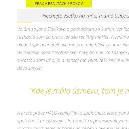
PRAX V REALITÁCH 6 ROKOV
Nechajte všetko na mňa, máme tisíce s
Volám sa Jana Sláviková a pochádzam zo Šurian. Vzhľa
rozhodla som sa pracovať ako realitný maklér. Nevníma
alebo kúpe nehnuteľnosti má pre mňa hlbší význam. Nes
dôležitejšie nájsť klientom svoj nový domov. Za každým 
súčasťou som už aj ja a naozaj ma veľmi teší, keď je klien
dáva zmysel.
"Kde je málo úsmevu, tam je 
A prečo práve HALO reality? Je to spoločnosť, ktorá pon
spoločnosť predstavuje silnú značku s profesionálnym 
výrazné zastúpenie pobočiek na celom Slovensku je pre