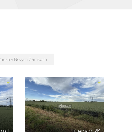
ľnosti v Nových Zámkoch
€/m2
Cena v RK