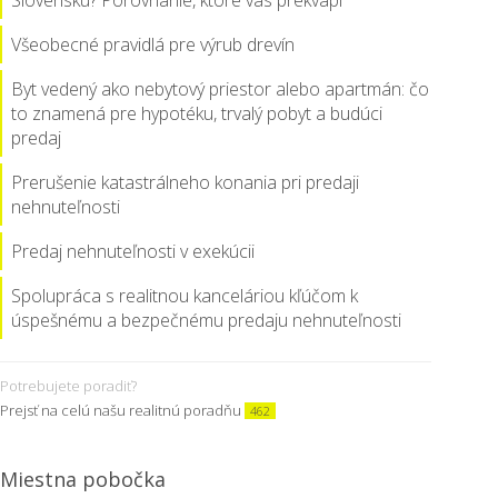
Slovensku? Porovnanie, ktoré vás prekvapí
Všeobecné pravidlá pre výrub drevín
Byt vedený ako nebytový priestor alebo apartmán: čo
to znamená pre hypotéku, trvalý pobyt a budúci
predaj
Prerušenie katastrálneho konania pri predaji
nehnuteľnosti
Predaj nehnuteľnosti v exekúcii
Spolupráca s realitnou kanceláriou kľúčom k
úspešnému a bezpečnému predaju nehnuteľnosti
Potrebujete poradiť?
Prejsť na celú našu realitnú poradňu
462
Miestna pobočka