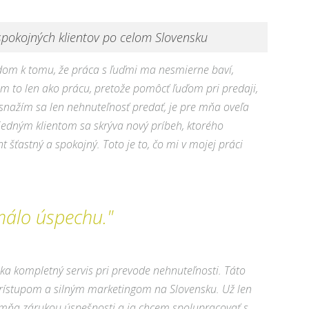
pokojných klientov po celom Slovensku
dom k tomu, že práca s ľuďmi ma nesmierne baví,
m to len ako prácu, pretože pomôcť ľuďom pri predaji,
nažím sa len nehnuteľnosť predať, je pre mňa oveľa
jedným klientom sa skrýva nový príbeh, ktorého
t šťastný a spokojný. Toto je to, čo mi v mojej práci
málo úspechu."
úka kompletný servis pri prevode nehnuteľnosti. Táto
prístupom a silným marketingom na Slovensku. Už len
 mňa zárukou úspešnosti a ja chcem spolupracovať s