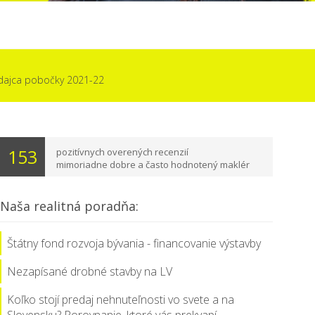
edajca pobočky 2021-22
153
pozitívnych overených recenzií
mimoriadne dobre a často hodnotený maklér
Naša realitná poradňa:
Štátny fond rozvoja bývania - financovanie výstavby
Nezapísané drobné stavby na LV
Koľko stojí predaj nehnuteľnosti vo svete a na