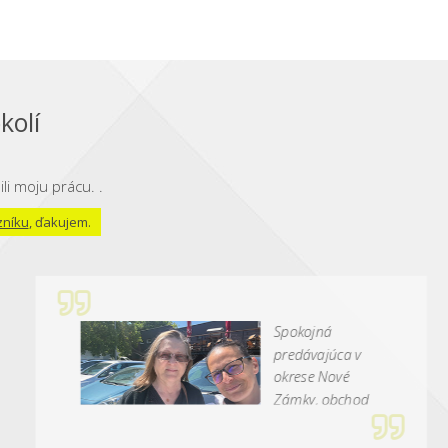
kolí
li moju prácu. .
zníku
, ďakujem.
Spokojná
predávajúca v
okrese Nové
Zámky, obchod
zastrešovala
Mgr. Jana Sláviková.