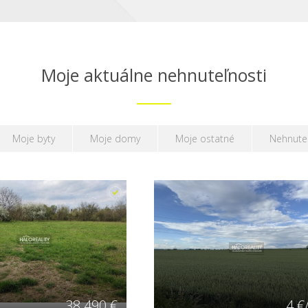
Moje aktuálne nehnuteľnosti
Moje byty
Moje domy
Moje ostatné
Nehnute
38 490 €
4 