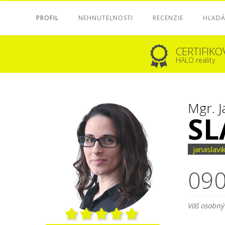
PROFIL
NEHNUTEĽNOSTI
RECENZIE
HĽAD
CERTIFIK
HALO reality
Mgr. J
SL
janaslavi
090
Váš osobný