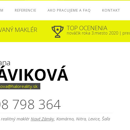
ÁM
REFERENCIE
AKO PRACUJEME A FAQ
KONTAKT
TOP OCENENIA
OVANÝ MAKLÉR
nováčik roka 3.miesto 2020 | pr
ana
ÁVIKOVÁ
kova@haloreality.sk
8 798 364
 realitný maklér
Nové Zámky
, Komárno, Nitra, Levice, Šaľa