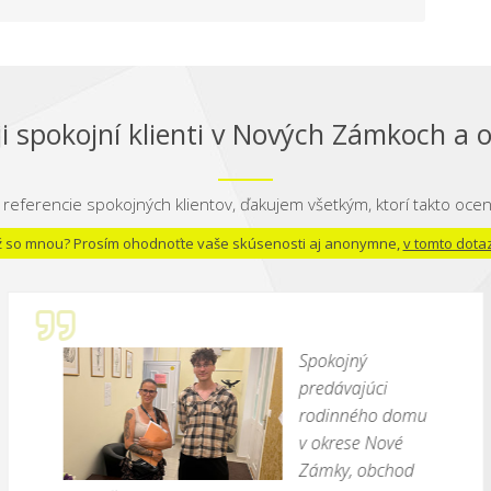
i spokojní klienti v Nových Zámkoch a o
 referencie spokojných klientov, ďakujem všetkým, ktorí takto oceni
 už so mnou? Prosím ohodnoťte vaše skúsenosti aj anonymne,
v tomto dota
Spokojný
predávajúci
rodinného domu
v okrese Nové
Zámky, obchod