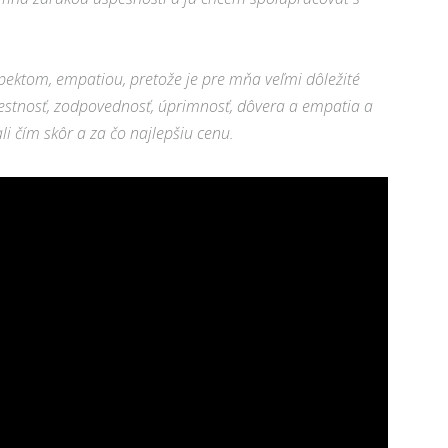
špektom, empatiou, pretože je pre mňa veľmi dôležité
í čestnosť, zodpovednosť, úprimnosť, dôvera a empatia a
i čím skôr a za čo najlepšiu cenu.