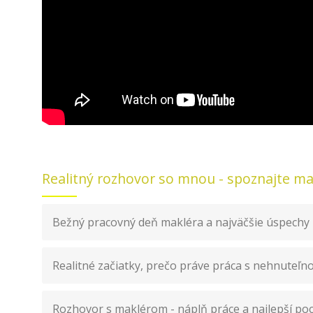
Realitný rozhovor so mnou - spoznajte ma 
Bežný pracovný deň makléra a najväčšie úspechy
Realitné začiatky, prečo práve práca s nehnuteľn
Rozhovor s maklérom - náplň práce a najlepší poc