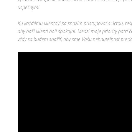
úspešnými.
Ku každému klientovi sa snažím pristupovať s úctou, re
aby naši klienti boli spokojní. Medzi moje priority patr
vždy sa budem snažiť, aby sme Vašu nehnuteľnosť predal